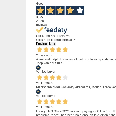
Good
3,9
/5
2.228
reviews
Our 4 and 5 star reviews.
Click here to read them all >
Previous
Next
2 days ago
A fine and helpfull company. I had problems by installing
Joop van der Sluis.
Verified buyer
28 Jul 2026
Placing the order was easy. Afterwards, though, I receive
Verified buyer
24 Jul 2026
I bought MS Office 2021 to avoid paying for Office 365.
problems, (once I had been bold enough to click on http