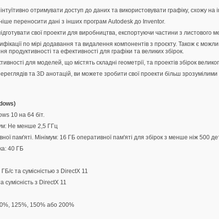
туїтивно отримувати доступ до даних та використовувати графіку, схожу на ін
іше переносити дані з інших програм Autodesk до Inventor.
дготувати свої проекти для виробництва, експортуючи частини з листового ме
фікації по мірі додавання та видалення компонентів з проєкту. Також є можли
 продуктивності та ефективності для графіки та великих збірок.
ності для моделей, що містять складні геометрії, та проектів збірок великог
реглядів та 3D анотацій, ви можете зробити свої проекти більш зрозумілими
ndows)
ws 10 на 64 біт.
ум: Не менше 2,5 ГГц
ї пам'яті. Мінімум: 16 ГБ оперативної пам'яті для збірок з менше ніж 500 де
ка: 40 ГБ
Б/с та сумісністью з DirectX 11
 сумісність з DirectX 11
100%, 125%, 150% або 200%