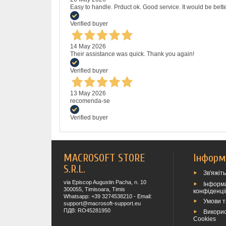
Easy to handle. Prduct ok. Good service. It would be bette
Verified buyer
14 May 2026
Their assistance was quick. Thank you again!
Verified buyer
13 May 2026
recomenda-se
Verified buyer
MACROSOFT STORE
Інформ
S.R.L.
Зв'яжіт
via Episcop Augustin Pacha, n. 10
Інформа
300055, Timisoara, Timis
конфіденці
Whatsapp: +39 3274538210 - Email:
Умови 
support@macrosoft-support.eu
ПДВ: RO45281950
Викори
Cookies