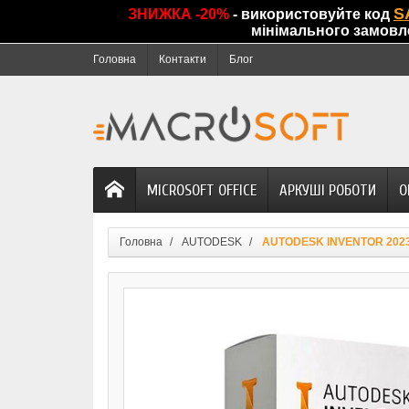
S
ЗНИЖКА -20%
- використовуйте код
мінімального замовл
Головна
Контакти
Блог
MICROSOFT OFFICE
АРКУШІ РОБОТИ
О
Головна
AUTODESK
AUTODESK INVENTOR 202