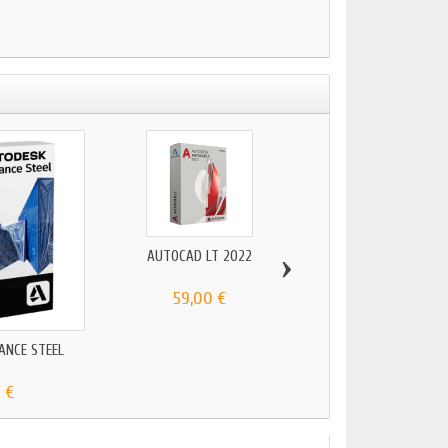
›
AUTOCAD LT 2022
59,00 €
ANCE STEEL
AUTODESK MOTION 
 €
249,00 €