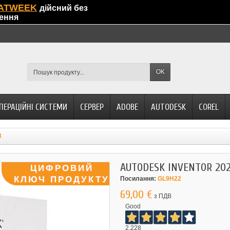
ATWEEK
дійсний без
ення
OK
ПЕРАЦІЙНІ СИСТЕМИ
СЕРВЕР
ADOBE
AUTODESK
COREL
3
AUTODESK INVENTOR 20
Посилання:
GL9H22
69,00 €
з ПДВ
Good
2.228