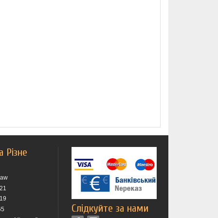
а Різне
raw
021
019
Слідкуйте за нами
65