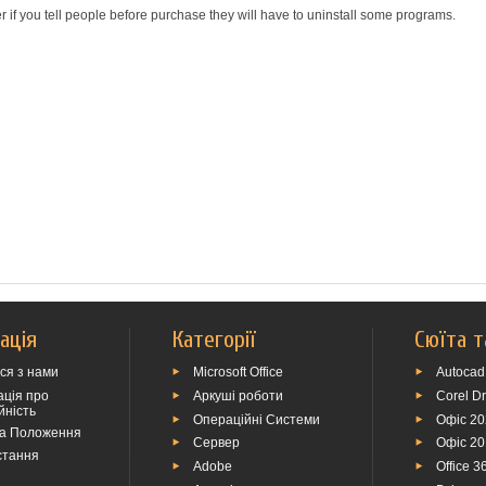
r if you tell people before purchase they will have to uninstall some programs.
ація
Категорії
Сюїта т
ься з нами
Microsoft Office
Autocad
ція про
Аркуші роботи
Corel D
йність
Операційні Системи
Офіс 2
та Положення
Сервер
Офіс 2
стання
Adobe
Office 3