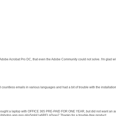
 Adobe Acrobat Pro DC, that even the Adobe Community could not solve. I'm glad wit
d countless emails in various languages and had a bit of trouble with the installati
 I bought a laptop with OFFICE 365 PRE-PAID FOR ONE YEAR, but did not want an au
s://photos.app.goo.gl/u5mHi1a6RELpDyxx7 Thanks for a trouble-free product.