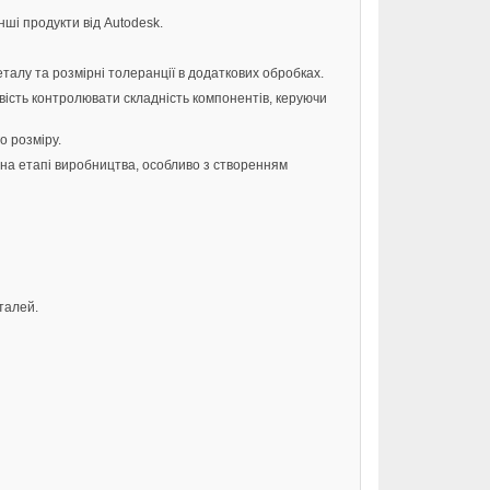
ші продукти від Autodesk.
талу та розмірні толеранції в додаткових обробках.
вість контролювати складність компонентів, керуючи
о розміру.
 на етапі виробництва, особливо з створенням
талей.