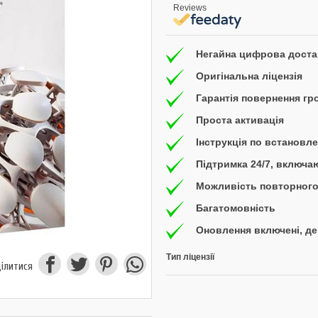
Reviews
Негайна цифрова доста
Оригінальна ліцензія
Гарантія повернення гр
Проста активація
Інструкція по встановл
Підтримка 24/7, включ
Можливість повторного
Багатомовність
Оновлення включені, д
Тип ліцензії
ілитися