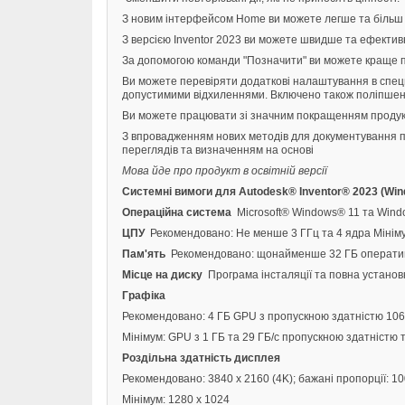
З новим інтерфейсом Home ви можете легше та більш ін
З версією Inventor 2023 ви можете швидше та ефективн
За допомогою команди "Позначити" ви можете краще пі
Ви можете перевіряти додаткові налаштування в специ
допустимими відхиленнями. Включено також поліпшення
Ви можете працювати зі значним покращенням продуктив
З впровадженням нових методів для документування пе
переглядів та визначенням на основі
Мова йде про продукт в освітній версії
Системні вимоги для Autodesk® Inventor® 2023 (Wi
Операційна система
Microsoft® Windows® 11 та Windo
ЦПУ
Рекомендовано: Не менше 3 ГГц та 4 ядра Мінім
Пам'ять
Рекомендовано: щонайменше 32 ГБ оперативно
Місце на диску
Програма інсталяції та повна установ
Графіка
Рекомендовано: 4 ГБ GPU з пропускною здатністю 106 Г
Мінімум: GPU з 1 ГБ та 29 ГБ/с пропускною здатністю та
Роздільна здатність дисплея
Рекомендовано: 3840 x 2160 (4K); бажані пропорції: 
Мінімум: 1280 x 1024