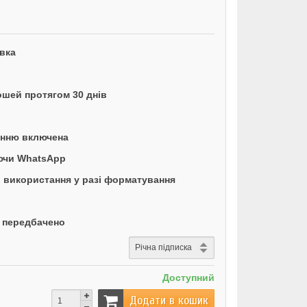
вка
ошей протягом 30 днів
енню включена
аючи WhatsApp
 використання у разі форматування
е передбачено
Доступний
Додати в кошик