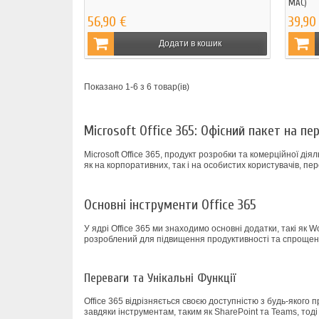
MAC)
56,90 €
39,90
Додати в кошик
Показано 1-6 з 6 товар(ів)
Microsoft Office 365: Офісний пакет на п
Microsoft Office 365, продукт розробки та комерційної дія
як на корпоративних, так і на особистих користувачів, пе
Основні інструменти Office 365
У ядрі Office 365 ми знаходимо основні додатки, такі як W
розроблений для підвищення продуктивності та спроще
Переваги та Унікальні Функції
Office 365 відрізняється своєю доступністю з будь-яког
завдяки інструментам, таким як SharePoint та Teams, тоді