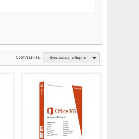
Сортувати за:
-- будь ласка, виберіть --