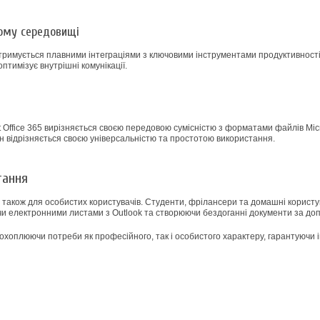
ному середовищі
тримується плавними інтеграціями з ключовими інструментами продуктивності
птимізує внутрішні комунікації.
t Office 365 вирізняється своєю передовою сумісністю з форматами файлів Micr
ін відрізняється своєю універсальністю та простотою використання.
тання
и також для особистих користувачів. Студенти, фрілансери та домашні користу
чи електронними листами з Outlook та створюючи бездоганні документи за доп
я, охоплюючи потреби як професійного, так і особистого характеру, гарантуючи