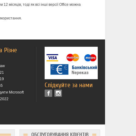
12 місяців, тоді як всі інші версії Office можна
використання.
а Різне
raw
021
019
Слідкуйте за нами
65
укти Microsoft
 2022
ОБСЛУГОВУВАННЯ КЛІЄНТІВ