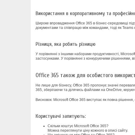
Використання в корпоративному та професій
Широке впровадження Office 365 в бізнес-середовищі під
документами та співпрацю між командами, тоді як Teams о
Різниця, яка робить різницю
У порівнянні з іншими наборами продуктивності, Microsof
застосунками. У порівнянні з конкуруючими рішеннями, в
Office 365 також для особистого викорис
Не лише для бізнесу, Office 365 пропонує значні переваг
365, зберігаючи та ділячись файлами на OneDrive, керую
Висновок: Microsoft Office 365 виступає як повна рішенн
Користувачі запитують:
Скільки коштує Microsoft Office 365?
Можна переглянути ціну кожного в описі сайту.
Що змінюється між Office та Office 365?