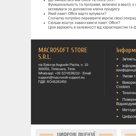
Функціональність та програми, включені в версії, є 
активувати за допомогою ключа продукту.
Який пакет Office варто купувати?
Спочатку потрібно перевірити версію своєї операці
Скільки коштує завантажити пакет Office?
Ціни варіюють в залежності від характеристик та ф
MACROSOFT STORE
Інформ
S.R.L.
Зв'яжіт
via Episcop Augustin Pacha, n. 10
Інформа
300055, Timisoara, Timis
конфіденці
Whatsapp: +39 3274538210 - Email:
Умови 
support@macrosoft-support.eu
ПДВ: RO45281950
Викори
Cookies
Технічн
Поверн
Відшкодув
Методи
Цифров
ЦИФРОВІ ЛІЦЕНЗІЇ