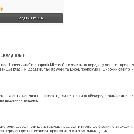
 €
Додати в кошик
ершому плані
льності престижної корпорації Microsoft, виходить на передову як пакет програ
ревищує класичні додатки, такі як Word та Excel, пропонуючи широкий спектр ін
ord, Excel, PowerPoint та Outlook. Це лише вершина айсбергу, оскільки Office 3
ння щоденних завдань.
о пристрою, дозволяючи користувачам працювати гнучко, де б вони не знаходи
 як передові функції безпеки гарантують захист чутливих даних.