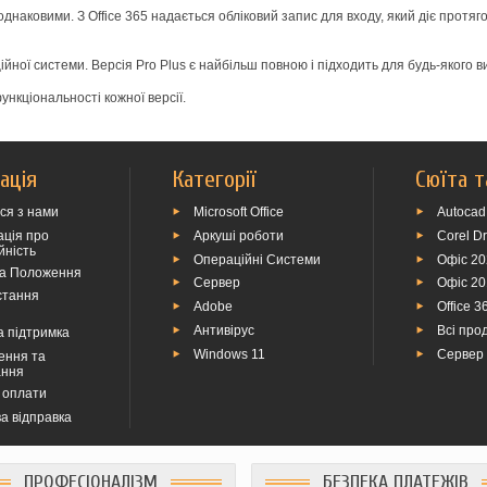
однаковими. З Office 365 надається обліковий запис для входу, який діє протягом 
йної системи. Версія Pro Plus є найбільш повною і підходить для будь-якого 
ункціональності кожної версії.
ація
Категорії
Сюїта т
ься з нами
Microsoft Office
Autocad
ція про
Аркуші роботи
Corel D
йність
Операційні Системи
Офіс 2
та Положення
Сервер
Офіс 2
стання
Adobe
Office 3
Антивірус
Всі прод
а підтримка
Windows 11
Сервер
ення та
ання
 оплати
а відправка
ПРОФЕСІОНАЛІЗМ
БЕЗПЕКА ПЛАТЕЖІВ