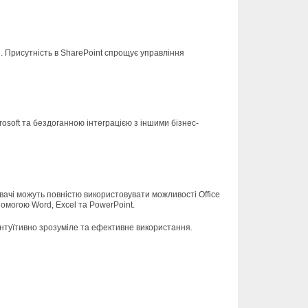
. Присутність в SharePoint спрощує управління
osoft та бездоганною інтеграцією з іншими бізнес-
вачі можуть повністю використовувати можливості Office
омогою Word, Excel та PowerPoint.
 інтуїтивно зрозуміле та ефективне використання.