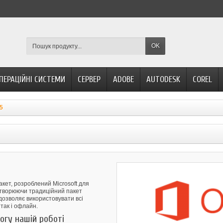
OK
ПЕРАЦІЙНІ СИСТЕМИ
СЕРВЕР
ADOBE
AUTODESK
COREL
65
акет, розроблений Microsoft для
етворюючи традиційний пакет
 дозволяє використовувати всі
 так і офлайн.
огу нашій роботі