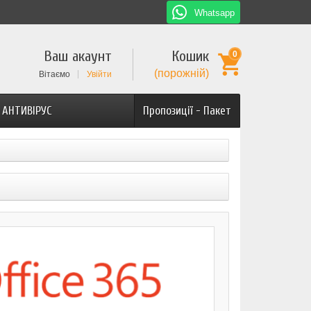
Whatsapp
Ваш акаунт
Кошик
0
(порожній)
Вітаємо
Увійти
АНТИВІРУС
Пропозиції - Пакет