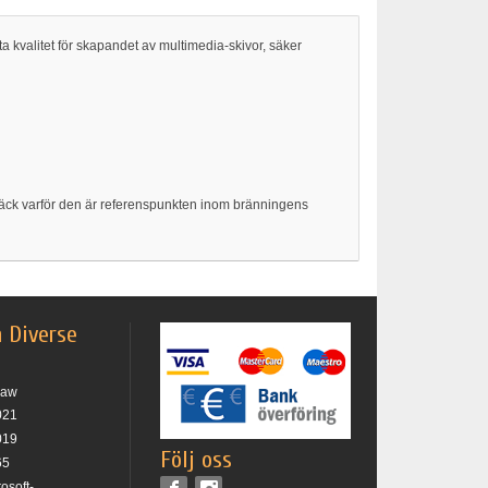
kvalitet för skapandet av multimedia-skivor, säker
ptäck varför den är referenspunkten inom bränningens
h Diverse
raw
021
019
Följ oss
65
rosoft-