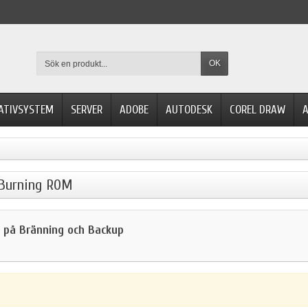
OK
ATIVSYSTEM
SERVER
ADOBE
AUTODESK
COREL DRAW
A
 Burning ROM
t på Bränning och Backup