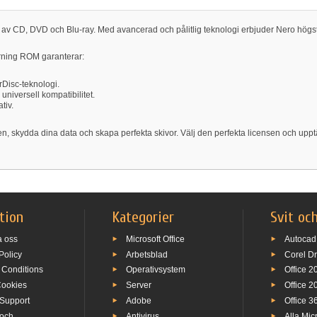
 CD, DVD och Blu-ray. Med avancerad och pålitlig teknologi erbjuder Nero högsta 
rning ROM garanterar:
rDisc-teknologi.
r universell kompatibilitet.
tiv.
nen, skydda dina data och skapa perfekta skivor. Välj den perfekta licensen och up
tion
Kategorier
Svit oc
a oss
Microsoft Office
Autocad
Policy
Arbetsblad
Corel D
 Conditions
Operativsystem
Office 2
Cookies
Server
Office 2
 Support
Adobe
Office 3
 och
Antivirus
Alla Mic