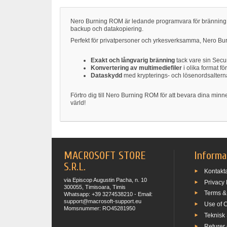
Nero Burning ROM är ledande programvara för bränning av
backup och datakopiering.
Perfekt för privatpersoner och yrkesverksamma, Nero Bu
Exakt och långvarig bränning
tack vare sin Secu
Konvertering av multimediefiler
i olika format fö
Dataskydd
med krypterings- och lösenordsalterna
Förtro dig till Nero Burning ROM för att bevara dina min
värld!
MACROSOFT STORE
Informa
S.R.L.
Kontakt
via Episcop Augustin Pacha, n. 10
Privacy 
300055, Timisoara, Timis
Terms &
Whatsapp: +39 3274538210 - Email:
support@macrosoft-support.eu
Use of 
Momsnummer: RO45281950
Teknisk
Returer