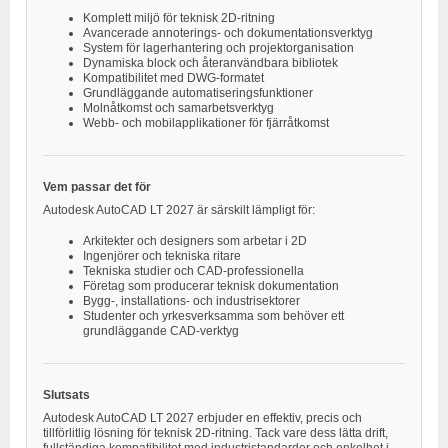
Komplett miljö för teknisk 2D-ritning
Avancerade annoterings- och dokumentationsverktyg
System för lagerhantering och projektorganisation
Dynamiska block och återanvändbara bibliotek
Kompatibilitet med DWG-formatet
Grundläggande automatiseringsfunktioner
Molnåtkomst och samarbetsverktyg
Webb- och mobilapplikationer för fjärråtkomst
Vem passar det för
Autodesk AutoCAD LT 2027 är särskilt lämpligt för:
Arkitekter och designers som arbetar i 2D
Ingenjörer och tekniska ritare
Tekniska studier och CAD-professionella
Företag som producerar teknisk dokumentation
Bygg-, installations- och industrisektorer
Studenter och yrkesverksamma som behöver ett
grundläggande CAD-verktyg
Slutsats
Autodesk AutoCAD LT 2027 erbjuder en effektiv, precis och
tillförlitlig lösning för teknisk 2D-ritning. Tack vare dess lätta drift,
fullständiga kompatibilitet med industristandarder och enkelhet i