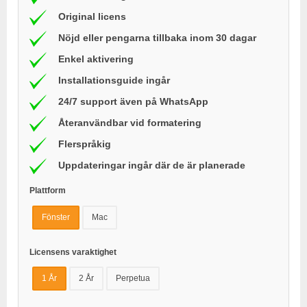
Original licens
Nöjd eller pengarna tillbaka inom 30 dagar
Enkel aktivering
Installationsguide ingår
24/7 support även på WhatsApp
Återanvändbar vid formatering
Flerspråkig
Uppdateringar ingår där de är planerade
Plattform
Fönster
Mac
Licensens varaktighet
1 År
2 År
Perpetua