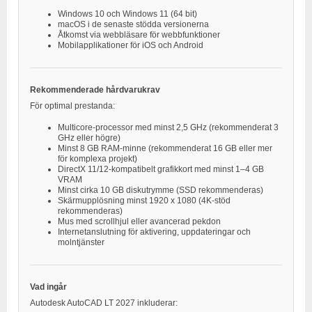
Windows 10 och Windows 11 (64 bit)
macOS i de senaste stödda versionerna
Åtkomst via webbläsare för webbfunktioner
Mobilapplikationer för iOS och Android
Rekommenderade hårdvarukrav
För optimal prestanda:
Multicore-processor med minst 2,5 GHz (rekommenderat 3
GHz eller högre)
Minst 8 GB RAM-minne (rekommenderat 16 GB eller mer
för komplexa projekt)
DirectX 11/12-kompatibelt grafikkort med minst 1–4 GB
VRAM
Minst cirka 10 GB diskutrymme (SSD rekommenderas)
Skärmupplösning minst 1920 x 1080 (4K-stöd
rekommenderas)
Mus med scrollhjul eller avancerad pekdon
Internetanslutning för aktivering, uppdateringar och
molntjänster
Vad ingår
Autodesk AutoCAD LT 2027 inkluderar: