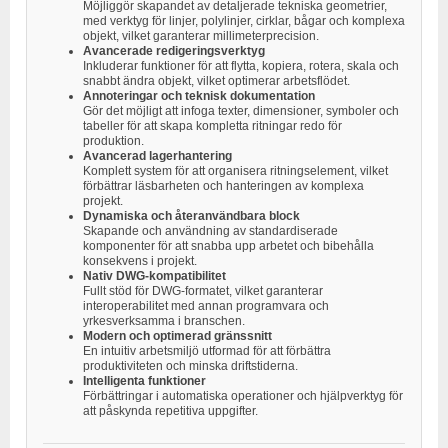
Möjliggör skapandet av detaljerade tekniska geometrier,
med verktyg för linjer, polylinjer, cirklar, bågar och komplexa
objekt, vilket garanterar millimeterprecision.
Avancerade redigeringsverktyg
Inkluderar funktioner för att flytta, kopiera, rotera, skala och
snabbt ändra objekt, vilket optimerar arbetsflödet.
Annoteringar och teknisk dokumentation
Gör det möjligt att infoga texter, dimensioner, symboler och
tabeller för att skapa kompletta ritningar redo för
produktion.
Avancerad lagerhantering
Komplett system för att organisera ritningselement, vilket
förbättrar läsbarheten och hanteringen av komplexa
projekt.
Dynamiska och återanvändbara block
Skapande och användning av standardiserade
komponenter för att snabba upp arbetet och bibehålla
konsekvens i projekt.
Nativ DWG-kompatibilitet
Fullt stöd för DWG-formatet, vilket garanterar
interoperabilitet med annan programvara och
yrkesverksamma i branschen.
Modern och optimerad gränssnitt
En intuitiv arbetsmiljö utformad för att förbättra
produktiviteten och minska driftstiderna.
Intelligenta funktioner
Förbättringar i automatiska operationer och hjälpverktyg för
att påskynda repetitiva uppgifter.