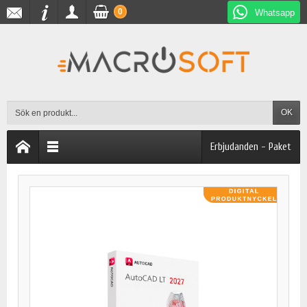
0
Whatsapp
OK
Erbjudanden - Paket