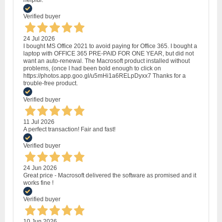
helpful.
Verified buyer
24 Jul 2026
I bought MS Office 2021 to avoid paying for Office 365. I bought a
laptop with OFFICE 365 PRE-PAID FOR ONE YEAR, but did not
want an auto-renewal. The Macrosoft product installed without
problems, (once I had been bold enough to click on
https://photos.app.goo.gl/u5mHi1a6RELpDyxx7 Thanks for a
trouble-free product.
Verified buyer
11 Jul 2026
A perfect transaction! Fair and fast!
Verified buyer
24 Jun 2026
Great price - Macrosoft delivered the software as promised and it
works fine !
Verified buyer
10 Jun 2026