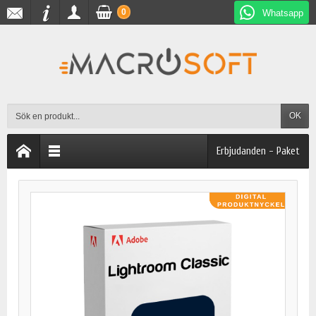
0
Whatsapp
OK
Erbjudanden - Paket