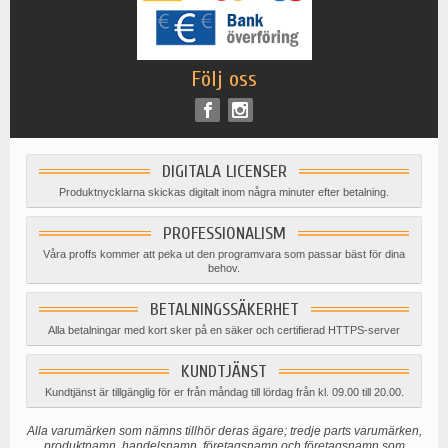
Följ oss
DIGITALA LICENSER
Produktnycklarna skickas digitalt inom några minuter efter betalning.
PROFESSIONALISM
Våra proffs kommer att peka ut den programvara som passar bäst för dina
behov.
BETALNINGSSÄKERHET
Alla betalningar med kort sker på en säker och certifierad HTTPS-server
KUNDTJÄNST
Kundtjänst är tillgänglig för er från måndag till lördag från kl. 09.00 till 20.00.
Alla varumärken som nämns tillhör deras ägare; tredje parts varumärken,
produktnamn, handelsnamn, företagsnamn och företagsnamn som