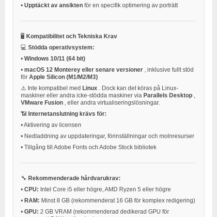
•
Upptäckt av ansikten
för en specifik optimering av porträtt
🖥️
Kompatibilitet och Tekniska Krav
💻
Stödda operativsystem:
•
Windows 10/11 (64 bit)
•
macOS 12 Monterey eller senare versioner
, inklusive fullt stöd
för
Apple Silicon (M1/M2/M3)
⚠️ Inte kompatibel med
Linux
. Dock kan det köras på Linux-
maskiner eller andra icke-stödda maskiner via
Parallels Desktop
,
VMware Fusion
, eller andra virtualiseringslösningar.
📶
Internetanslutning krävs för:
•
Aktivering av licensen
•
Nedladdning av uppdateringar, förinställningar och molnresurser
•
Tillgång till Adobe Fonts och Adobe Stock bibliotek
🔧
Rekommenderade hårdvarukrav:
•
CPU:
Intel Core i5 eller högre, AMD Ryzen 5 eller högre
•
RAM:
Minst 8 GB (rekommenderat 16 GB för komplex redigering)
•
GPU:
2 GB VRAM (rekommenderad dedikerad GPU för