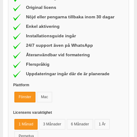
Original licens
Nöjd eller pengarna tillbaka inom 30 dagar
Enkel aktivering
Installationsguide ingår
24/7 support även på WhatsApp
Återanvändbar vid formatering
Flerspråkig
Uppdateringar ingår där de är planerade
Plattform
Fönster
Mac
Licensens varaktighet
1 Månad
3 Månader
6 Månader
1 År
Perpetua