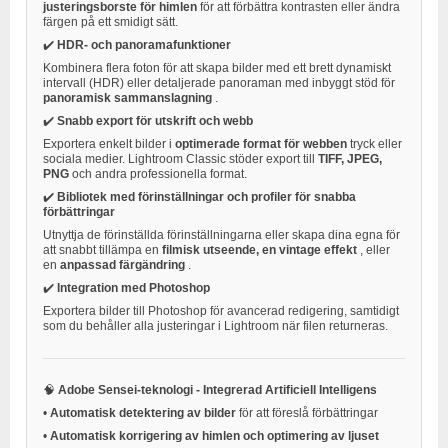
justeringsborste för himlen
för att förbättra kontrasten eller ändra
färgen på ett smidigt sätt.
✔️
HDR- och panoramafunktioner
Kombinera flera foton för att skapa bilder med ett brett dynamiskt
intervall (HDR) eller detaljerade panoraman med inbyggt stöd för
panoramisk sammanslagning
.
✔️
Snabb export för utskrift och webb
Exportera enkelt bilder i
optimerade format för webben
tryck eller
sociala medier. Lightroom Classic stöder export till
TIFF, JPEG,
PNG
och andra professionella format.
✔️
Bibliotek med förinställningar och profiler för snabba
förbättringar
Utnyttja de förinställda förinställningarna eller skapa dina egna för
att snabbt tillämpa en
filmisk utseende, en vintage effekt
, eller
en
anpassad färgändring
.
✔️
Integration med Photoshop
Exportera bilder till Photoshop för avancerad redigering, samtidigt
som du behåller alla justeringar i Lightroom när filen returneras.
🧠
Adobe Sensei-teknologi - Integrerad Artificiell Intelligens
•
Automatisk detektering av bilder
för att föreslå förbättringar
•
Automatisk korrigering av himlen och optimering av ljuset