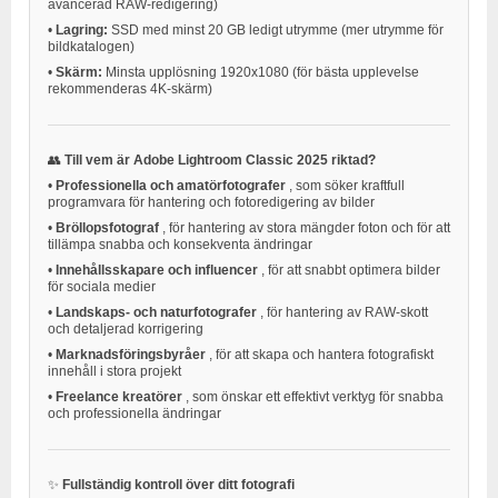
avancerad RAW-redigering)
•
Lagring:
SSD med minst 20 GB ledigt utrymme (mer utrymme för
bildkatalogen)
•
Skärm:
Minsta upplösning 1920x1080 (för bästa upplevelse
rekommenderas 4K-skärm)
👥
Till vem är Adobe Lightroom Classic 2025 riktad?
•
Professionella och amatörfotografer
, som söker kraftfull
programvara för hantering och fotoredigering av bilder
•
Bröllopsfotograf
, för hantering av stora mängder foton och för att
tillämpa snabba och konsekventa ändringar
•
Innehållsskapare och influencer
, för att snabbt optimera bilder
för sociala medier
•
Landskaps- och naturfotografer
, för hantering av RAW-skott
och detaljerad korrigering
•
Marknadsföringsbyråer
, för att skapa och hantera fotografiskt
innehåll i stora projekt
•
Freelance kreatörer
, som önskar ett effektivt verktyg för snabba
och professionella ändringar
✨
Fullständig kontroll över ditt fotografi