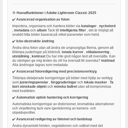
🎯
Huvudfunktioner i Adobe Lightroom Classic 2025
✔️
Avancerad organisation av foton
Importera, organisera och hantera bilder via
kataloger
,
nyckelord
,
metadata
och
album
Tack till
intelligenta filter
, det är möjligt att
snabbt hitta bilder baserat på vilket parameter som helst.
✔️
Icke-destruktiv ändring
Ändra dina foton utan att ändra de ursprungliga filerna, genom att
tillämpa justeringar på bildnivå.
tonala kurvor
,
vitbalansering
,
utställning
,
kontrast
Du har inte givit någon text att översätta. Kan
du vänligen ge mig texten du vill ha översatt till svenska?
mättnad
Alla ändringar lagras som metadata.
✔️
Avancerad fotoredigering med precisionsverktyg
Tillämpa detaljerade korrigeringar på bilder med hjälp av verktyg
som
justeringspenslar
,
färggraderingar
och
lokala masker
.
Ta
bort oönskade objekt
och
minska bullret
utan att kompromissa
med kvaliteten.
✔️
Automatisk optisk hantering och korrigering
Automatiska korrigeringar av distorsioner, kromatiska aberrationer
och vinjettering tack vare igenkänning av kamera- och
objektivprofiler.
✔️
Avancerad redigering av himmel och landskap
Ändra dynamiskt himlen, vegetationen och vattnet med det