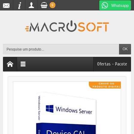
0
Whatsapp
OK
Ofertas - Pacote