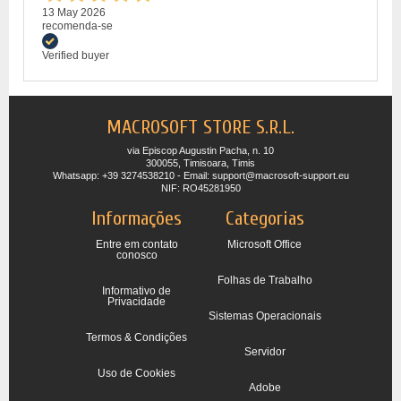
13 May 2026
recomenda-se
Verified buyer
MACROSOFT STORE S.R.L.
via Episcop Augustin Pacha, n. 10
300055, Timisoara, Timis
Whatsapp: +39 3274538210 - Email: support@macrosoft-support.eu
NIF: RO45281950
Informações
Categorias
Entre em contato
Microsoft Office
conosco
Folhas de Trabalho
Informativo de
Privacidade
Sistemas Operacionais
Termos & Condições
Servidor
Uso de Cookies
Adobe