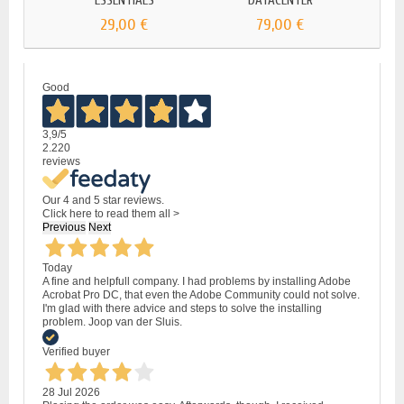
ESSENTIALS
DATACENTER
29,00 €
79,00 €
Good
3,9
/5
2.220
reviews
Our 4 and 5 star reviews.
Click here to read them all >
Previous
Next
Today
A fine and helpfull company. I had problems by installing Adobe
Acrobat Pro DC, that even the Adobe Community could not solve.
I'm glad with there advice and steps to solve the installing
problem. Joop van der Sluis.
Verified buyer
28 Jul 2026