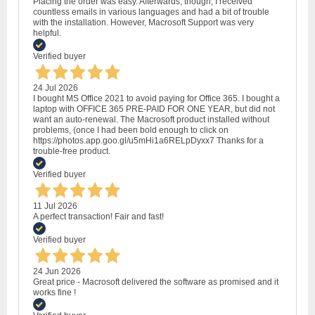
Placing the order was easy. Afterwards, though, I received
countless emails in various languages and had a bit of trouble
with the installation. However, Macrosoft Support was very
helpful.
Verified buyer
24 Jul 2026
I bought MS Office 2021 to avoid paying for Office 365. I bought a
laptop with OFFICE 365 PRE-PAID FOR ONE YEAR, but did not
want an auto-renewal. The Macrosoft product installed without
problems, (once I had been bold enough to click on
https://photos.app.goo.gl/u5mHi1a6RELpDyxx7 Thanks for a
trouble-free product.
Verified buyer
11 Jul 2026
A perfect transaction! Fair and fast!
Verified buyer
24 Jun 2026
Great price - Macrosoft delivered the software as promised and it
works fine !