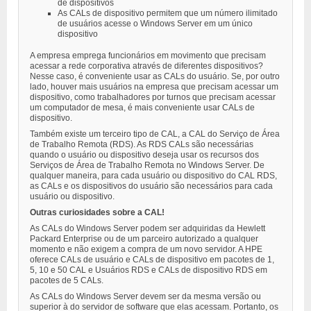
de dispositivos
As CALs de dispositivo permitem que um número ilimitado
de usuários acesse o Windows Server em um único
dispositivo
A empresa emprega funcionários em movimento que precisam
acessar a rede corporativa através de diferentes dispositivos?
Nesse caso, é conveniente usar as CALs do usuário. Se, por outro
lado, houver mais usuários na empresa que precisam acessar um
dispositivo, como trabalhadores por turnos que precisam acessar
um computador de mesa, é mais conveniente usar CALs de
dispositivo.
Também existe um terceiro tipo de CAL, a CAL do Serviço de Área
de Trabalho Remota (RDS). As RDS CALs são necessárias
quando o usuário ou dispositivo deseja usar os recursos dos
Serviços de Área de Trabalho Remota no Windows Server. De
qualquer maneira, para cada usuário ou dispositivo do CAL RDS,
as CALs e os dispositivos do usuário são necessários para cada
usuário ou dispositivo.
Outras curiosidades sobre a CAL!
As CALs do Windows Server podem ser adquiridas da Hewlett
Packard Enterprise ou de um parceiro autorizado a qualquer
momento e não exigem a compra de um novo servidor. A HPE
oferece CALs de usuário e CALs de dispositivo em pacotes de 1,
5, 10 e 50 CAL e Usuários RDS e CALs de dispositivo RDS em
pacotes de 5 CALs.
As CALs do Windows Server devem ser da mesma versão ou
superior à do servidor de software que elas acessam. Portanto, os