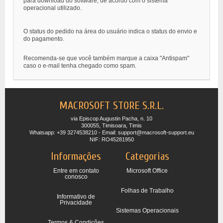
para download do software, de acordo com o sistema
operacional utilizado.
O status do pedido na área do usuário indica o status do envio e
do pagamento.
Recomenda-se que você também marque a caixa "Antispam"
caso o e-mail tenha chegado como spam.
MACROSOFT STORE S.R.L.
via Episcop Augustin Pacha, n. 10
300055, Timisoara, Timis
Whatsapp: +39 3274538210 - Email: support@macrosoft-support.eu
NIF: RO45281950
Informações
Categorias
Entre em contato
Microsoft Office
conosco
Folhas de Trabalho
Informativo de
Privacidade
Sistemas Operacionais
Termos & Condições