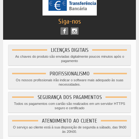
Siga-nos
LICENÇAS DIGITAIS
As chaves do produto são enviadas digitalmente poucos minutos após o
pagamento
PROFISSIONALISMO
Os nossos profissionais irão indicar o software mais adequado às suas
necessidades.
SEGURANÇA DOS PAGAMENTOS
Todos os pagamentos com cartão são realizados em um servidor HTTPS
seguro e certificado
ATENDIMENTO AO CLIENTE
O serviço ao cliente está à sua disposição de segunda a sábado, das 9h00
às 20h00.