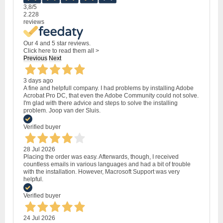
3,8
/5
2.228
reviews
Our 4 and 5 star reviews.
Click here to read them all >
Previous
Next
3 days ago
A fine and helpfull company. I had problems by installing Adobe
Acrobat Pro DC, that even the Adobe Community could not solve.
I'm glad with there advice and steps to solve the installing
problem. Joop van der Sluis.
Verified buyer
28 Jul 2026
Placing the order was easy. Afterwards, though, I received
countless emails in various languages and had a bit of trouble
with the installation. However, Macrosoft Support was very
helpful.
Verified buyer
24 Jul 2026