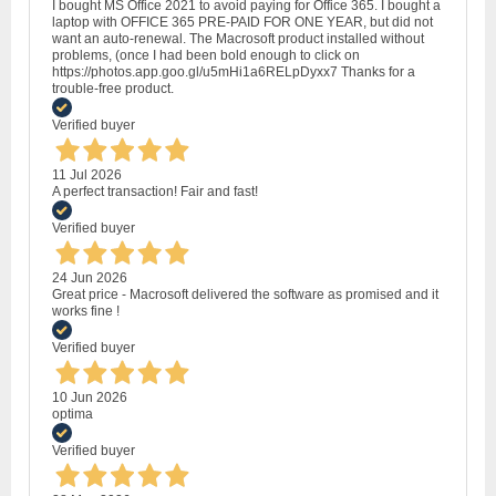
I bought MS Office 2021 to avoid paying for Office 365. I bought a
laptop with OFFICE 365 PRE-PAID FOR ONE YEAR, but did not
want an auto-renewal. The Macrosoft product installed without
problems, (once I had been bold enough to click on
https://photos.app.goo.gl/u5mHi1a6RELpDyxx7 Thanks for a
trouble-free product.
Verified buyer
11 Jul 2026
A perfect transaction! Fair and fast!
Verified buyer
24 Jun 2026
Great price - Macrosoft delivered the software as promised and it
works fine !
Verified buyer
10 Jun 2026
optima
Verified buyer