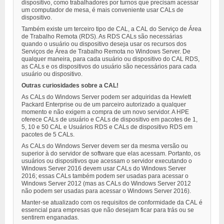
dispositivo, como trabalhadores por turnos que precisam acessar
um computador de mesa, é mais conveniente usar CALs de
dispositivo.
Também existe um terceiro tipo de CAL, a CAL do Serviço de Área
de Trabalho Remota (RDS). As RDS CALs são necessárias
quando o usuário ou dispositivo deseja usar os recursos dos
Serviços de Área de Trabalho Remota no Windows Server. De
qualquer maneira, para cada usuário ou dispositivo do CAL RDS,
as CALs e os dispositivos do usuário são necessários para cada
usuário ou dispositivo.
Outras curiosidades sobre a CAL!
As CALs do Windows Server podem ser adquiridas da Hewlett
Packard Enterprise ou de um parceiro autorizado a qualquer
momento e não exigem a compra de um novo servidor. A HPE
oferece CALs de usuário e CALs de dispositivo em pacotes de 1,
5, 10 e 50 CAL e Usuários RDS e CALs de dispositivo RDS em
pacotes de 5 CALs.
As CALs do Windows Server devem ser da mesma versão ou
superior à do servidor de software que elas acessam. Portanto, os
usuários ou dispositivos que acessam o servidor executando o
Windows Server 2016 devem usar CALs do Windows Server
2016; essas CALs também podem ser usadas para acessar o
Windows Server 2012 (mas as CALs do Windows Server 2012
não podem ser usadas para acessar o Windows Server 2016).
Manter-se atualizado com os requisitos de conformidade da CAL é
essencial para empresas que não desejam ficar para trás ou se
sentirem enganadas.