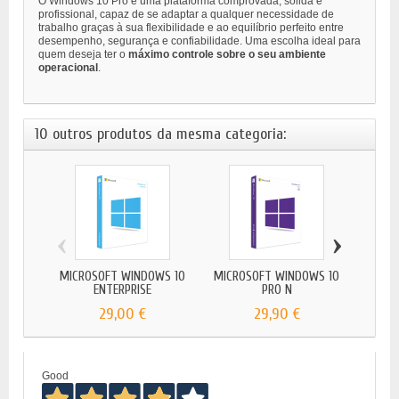
O Windows 10 Pro é uma plataforma comprovada, sólida e
profissional, capaz de se adaptar a qualquer necessidade de
trabalho graças à sua flexibilidade e ao equilíbrio perfeito entre
desempenho, segurança e confiabilidade. Uma escolha ideal para
quem deseja ter o
máximo controle sobre o seu ambiente
operacional
.
10 outros produtos da mesma categoria:
‹
›
MICROSOFT WINDOWS 10
MICROSOFT WINDOWS 10
Wind
ENTERPRISE
PRO N
29,00 €
29,90 €
Good