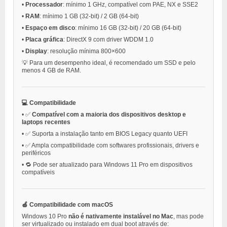
•
Processador
: mínimo 1 GHz, compatível com PAE, NX e SSE2
•
RAM
: mínimo 1 GB (32-bit) / 2 GB (64-bit)
•
Espaço em disco
: mínimo 16 GB (32-bit) / 20 GB (64-bit)
•
Placa gráfica
: DirectX 9 com driver WDDM 1.0
•
Display
: resolução mínima 800×600
💡 Para um desempenho ideal, é recomendado um SSD e pelo
menos 4 GB de RAM.
💻 Compatibilidade
•
✅
Compatível com a maioria dos dispositivos desktop e
laptops recentes
•
✅ Suporta a instalação tanto em BIOS Legacy quanto UEFI
•
✅ Ampla compatibilidade com softwares profissionais, drivers e
periféricos
•
🔁 Pode ser atualizado para Windows 11 Pro em dispositivos
compatíveis
🍏 Compatibilidade com macOS
Windows 10 Pro
não é nativamente instalável no Mac
, mas pode
ser virtualizado ou instalado em dual boot através de: