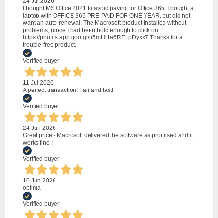
24 Jul 2026
I bought MS Office 2021 to avoid paying for Office 365. I bought a
laptop with OFFICE 365 PRE-PAID FOR ONE YEAR, but did not
want an auto-renewal. The Macrosoft product installed without
problems, (once I had been bold enough to click on
https://photos.app.goo.gl/u5mHi1a6RELpDyxx7 Thanks for a
trouble-free product.
Verified buyer
11 Jul 2026
A perfect transaction! Fair and fast!
Verified buyer
24 Jun 2026
Great price - Macrosoft delivered the software as promised and it
works fine !
Verified buyer
10 Jun 2026
optima
Verified buyer