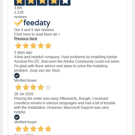
3,9
/5
2.228
reviews
Our 4 and 5 star reviews.
Click here to read them all >
Previous
Next
2 days ago
A fine and helpfull company. I had problems by installing Adobe
Acrobat Pro DC, that even the Adobe Community could not solve.
I'm glad with there advice and steps to solve the installing
problem. Joop van der Sluis.
Verified buyer
28 Jul 2026
Placing the order was easy. Afterwards, though, I received
countless emails in various languages and had a bit of trouble
with the installation. However, Macrosoft Support was very
helpful.
Verified buyer