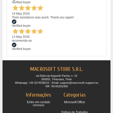
Verified buyer
14 May 2026
Their assistance was quick. Thank you again!
Verified buyer
13 May 2026
recomenda-se
Verified buyer
MACROSOFT STORE S.R.L.
via Episcop Augustin Pacha, n. 10
300055, Timisoara, Timis
Whatsapp: +39 3274538210 - Email: support@macrosoft-support.eu
NIF: RO45281950
Informações
Categorias
Entre em contato
Microsoft Office
conosco
Folhas de Trabalho