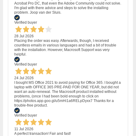
Acrobat Pro DC, that even the Adobe Community could not solve.
I'm glad with there advice and steps to solve the installing
problem. Joop van der Sluis.
Verified buyer
28 Jul 2026
Placing the order was easy. Afterwards, though, I received
countless emails in various languages and had a bit of trouble
with the installation. However, Macrosoft Support was very
helpful.
Verified buyer
24 Jul 2026
I bought MS Office 2021 to avoid paying for Office 365. I bought a
laptop with OFFICE 365 PRE-PAID FOR ONE YEAR, but did not
want an auto-renewal. The Macrosoft product installed without
problems, (once I had been bold enough to click on
https://photos.app.goo.gl/u5mHi1a6RELpDyxx7 Thanks for a
trouble-free product.
Verified buyer
11 Jul 2026
A perfect transaction! Fair and fast!