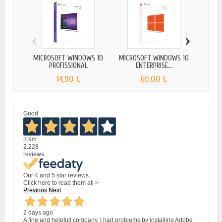
‹
›
MICROSOFT WINDOWS 10
MICROSOFT WINDOWS 10
Soft
PROFISSIONAL
ENTERPRISE...
14,90 €
69,00 €
Good
3,9
/5
2.228
reviews
Our 4 and 5 star reviews.
Click here to read them all >
Previous
Next
2 days ago
A fine and helpfull company. I had problems by installing Adobe