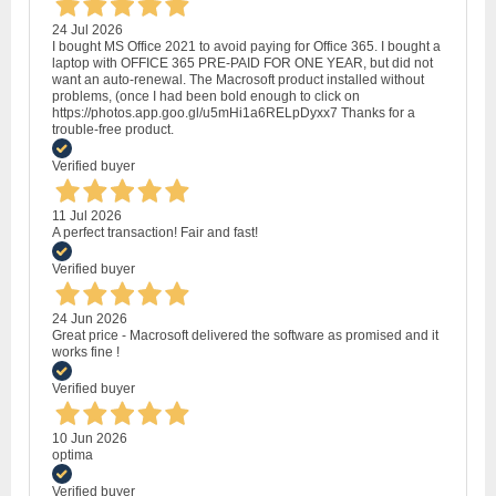
24 Jul 2026
I bought MS Office 2021 to avoid paying for Office 365. I bought a
laptop with OFFICE 365 PRE-PAID FOR ONE YEAR, but did not
want an auto-renewal. The Macrosoft product installed without
problems, (once I had been bold enough to click on
https://photos.app.goo.gl/u5mHi1a6RELpDyxx7 Thanks for a
trouble-free product.
Verified buyer
11 Jul 2026
A perfect transaction! Fair and fast!
Verified buyer
24 Jun 2026
Great price - Macrosoft delivered the software as promised and it
works fine !
Verified buyer
10 Jun 2026
optima
Verified buyer