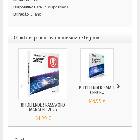
Memória
1 GB
Dispositivos
até 15 dispositivos
Duração
1 ano
10 outros produtos da mesma categoria:
‹
›
BITDEFENDER SMALL
BITD
OFFICE...
144,99 €
BITDEFENDER PASSWORD
MANAGER 2025
64,99 €
Good