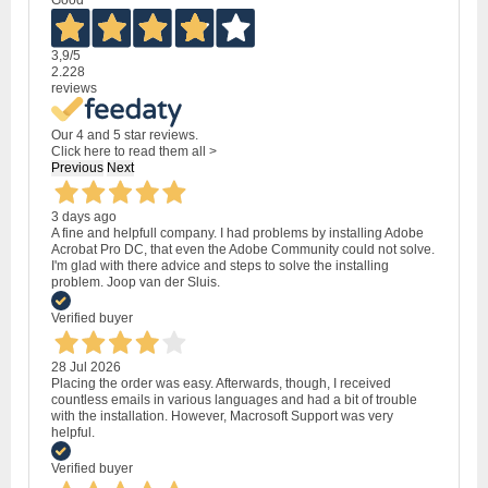
3,9
/5
2.228
reviews
Our 4 and 5 star reviews.
Click here to read them all >
Previous
Next
3 days ago
A fine and helpfull company. I had problems by installing Adobe
Acrobat Pro DC, that even the Adobe Community could not solve.
I'm glad with there advice and steps to solve the installing
problem. Joop van der Sluis.
Verified buyer
28 Jul 2026
Placing the order was easy. Afterwards, though, I received
countless emails in various languages and had a bit of trouble
with the installation. However, Macrosoft Support was very
helpful.
Verified buyer