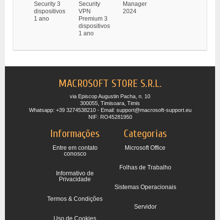
Security 3
Security
Manager
dispositivos
VPN
2024
1 ano
Premium 3
dispositivos
1 ano
MACROSOFT STORE S.R.L.
via Episcop Augustin Pacha, n. 10
300055, Timisoara, Timis
Whatsapp: +39 3274538210 - Email: support@macrosoft-support.eu
NIF: RO45281950
Informações
Categorias
Entre em contato
Microsoft Office
conosco
Folhas de Trabalho
Informativo de
Privacidade
Sistemas Operacionais
Termos & Condições
Servidor
Uso de Cookies