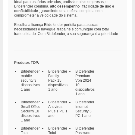
Ideal para usuários privados, profissionais e empresas, o
Bitdefender combina.
alto desempenho
,
facilidade de uso
e
confiabilidade
, garantindo uma defesa completa sem
comprometer a velocidade do sistema.
Escolha a licença Bitdefender perfeita para as suas
necessidades e navegue, trabalhe e comunique com total
tranquilidade. Com Bitdefender, a sua segurança é a prioridade.
Produtos TOP:
Bitdefender
Bitdefender
Bitdefender
mobile
Family
Premium
security 3
Pack 15
Vpn 2024
dispositivos
dispositivos
10
1 ano
1 ano
dispositivos
1 ano
Bitdefender
Bitdefender
Bitdefender
Small Office
Antivirus
Internet
Security 10
Plus 1 PC 1
Security 3
dispositivos
ano
PC 1 ano
1 ano
Bitdefender
Bitdefender
Bitdefender
Total
Total
Password