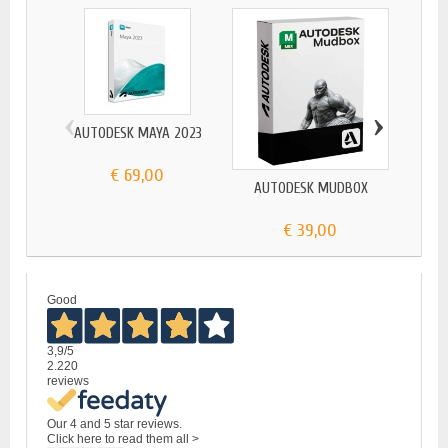
‹
›
AUTODESK MAYA 2023
€ 69,00
AUTODESK MUDBOX
AUTOC
€ 39,00
Good
3,9
/5
2.220
reviews
Our 4 and 5 star reviews.
Click here to read them all >