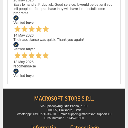
26 May 2026
Easy to handle. Prduct ok. Good service. It would be better if you
tell people before purchase they will have to uninstall some
programs.
Verified buyer
14 May 2026
Their assistance was quick. Thank you again!
Verified buyer
13 May 2026
recomenda-se
Verified buyer
MACROSOFT STORE S.R.L.
via Episcop Augustin Pacha, n. 10
300055, Timisoara, Timis
Whatsapp: +39 3274538210 - Email: support@macrosoft-support.eu
BTW-nummer: RO45281950
Informatie
Categorieën