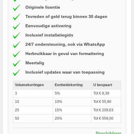
Originele licentie
Tevreden of geld terug binnen 30 dagen
Eenvoudige activering
Inclusief installatiegids
24/7 ondersteuning, ook via WhatsApp
Herbruikbaar in geval van formattering
Meertalig
Inclusief updates waar van toepassing
Volumekortingen
Eenheidskorting
U bespaart
3
5%
Tot € 8,39
10
10%
Tot € 55,90
25
15%
Tot € 209,63
50
20%
Tot € 559,00
Beschikbaar