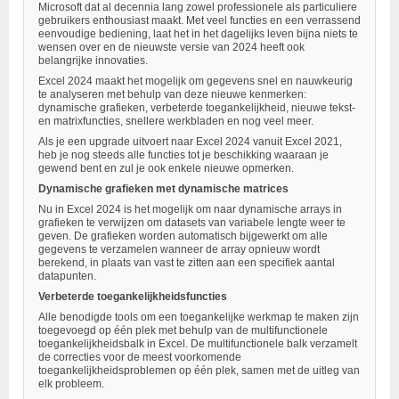
Microsoft dat al decennia lang zowel professionele als particuliere
gebruikers enthousiast maakt. Met veel functies en een verrassend
eenvoudige bediening, laat het in het dagelijks leven bijna niets te
wensen over en de nieuwste versie van 2024 heeft ook
belangrijke innovaties.
Excel 2024 maakt het mogelijk om gegevens snel en nauwkeurig
te analyseren met behulp van deze nieuwe kenmerken:
dynamische grafieken, verbeterde toegankelijkheid, nieuwe tekst-
en matrixfuncties, snellere werkbladen en nog veel meer.
Als je een upgrade uitvoert naar Excel 2024 vanuit Excel 2021,
heb je nog steeds alle functies tot je beschikking waaraan je
gewend bent en zul je ook enkele nieuwe opmerken.
Dynamische grafieken met dynamische matrices
Nu in Excel 2024 is het mogelijk om naar dynamische arrays in
grafieken te verwijzen om datasets van variabele lengte weer te
geven. De grafieken worden automatisch bijgewerkt om alle
gegevens te verzamelen wanneer de array opnieuw wordt
berekend, in plaats van vast te zitten aan een specifiek aantal
datapunten.
Verbeterde toegankelijkheidsfuncties
Alle benodigde tools om een toegankelijke werkmap te maken zijn
toegevoegd op één plek met behulp van de multifunctionele
toegankelijkheidsbalk in Excel. De multifunctionele balk verzamelt
de correcties voor de meest voorkomende
toegankelijkheidsproblemen op één plek, samen met de uitleg van
elk probleem.