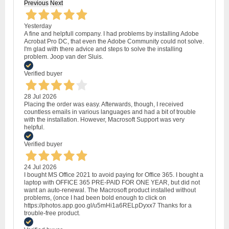
Previous
Next
Yesterday
A fine and helpfull company. I had problems by installing Adobe
Acrobat Pro DC, that even the Adobe Community could not solve.
I'm glad with there advice and steps to solve the installing
problem. Joop van der Sluis.
Verified buyer
28 Jul 2026
Placing the order was easy. Afterwards, though, I received
countless emails in various languages and had a bit of trouble
with the installation. However, Macrosoft Support was very
helpful.
Verified buyer
24 Jul 2026
I bought MS Office 2021 to avoid paying for Office 365. I bought a
laptop with OFFICE 365 PRE-PAID FOR ONE YEAR, but did not
want an auto-renewal. The Macrosoft product installed without
problems, (once I had been bold enough to click on
https://photos.app.goo.gl/u5mHi1a6RELpDyxx7 Thanks for a
trouble-free product.