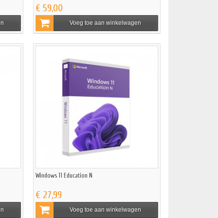
€ 59,00
en
Voeg toe aan winkelwagen
Windows 11 Education N
€ 27,99
en
Voeg toe aan winkelwagen