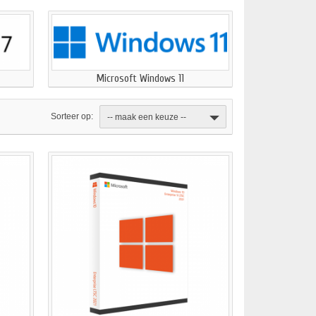
Microsoft Windows 11
Sorteer op:
-- maak een keuze --