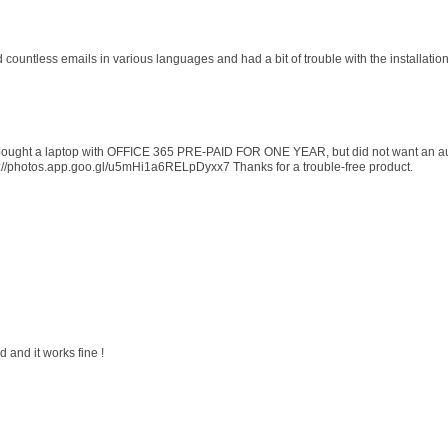
d countless emails in various languages and had a bit of trouble with the installati
 I bought a laptop with OFFICE 365 PRE-PAID FOR ONE YEAR, but did not want an au
s://photos.app.goo.gl/u5mHi1a6RELpDyxx7 Thanks for a trouble-free product.
 and it works fine !