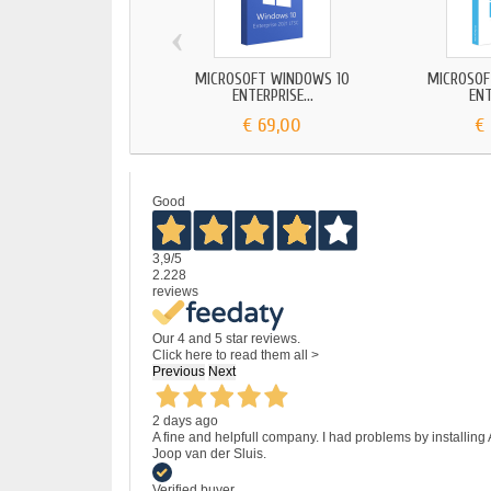
‹
MICROSOFT WINDOWS 10
MICROSOF
ENTERPRISE...
ENT
€ 69,00
€
Good
3,9
/5
2.228
reviews
Our 4 and 5 star reviews.
Click here to read them all >
Previous
Next
2 days ago
A fine and helpfull company. I had problems by installing
Joop van der Sluis.
Verified buyer