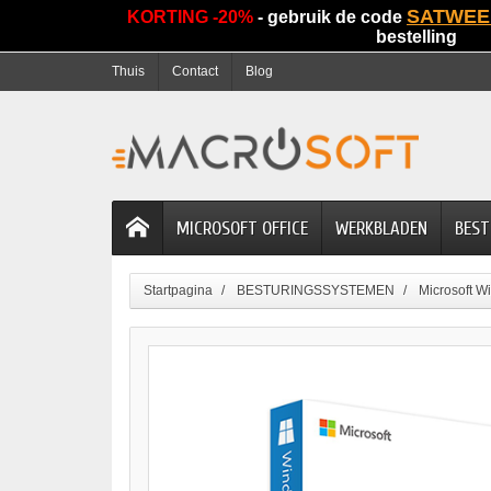
SATWEE
KORTING -20%
- gebruik de code
bestelling
Thuis
Contact
Blog
MICROSOFT OFFICE
WERKBLADEN
BEST
Startpagina
BESTURINGSSYSTEMEN
Microsoft W