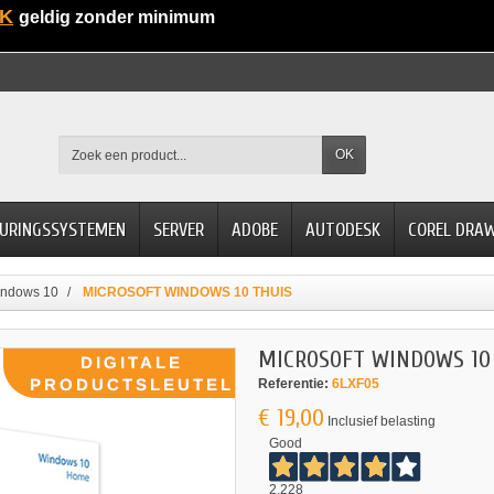
K
geldig zonder minimum
OK
URINGSSYSTEMEN
SERVER
ADOBE
AUTODESK
COREL DRA
indows 10
MICROSOFT WINDOWS 10 THUIS
MICROSOFT WINDOWS 10
Referentie:
6LXF05
€ 19,00
Inclusief belasting
Good
2.228