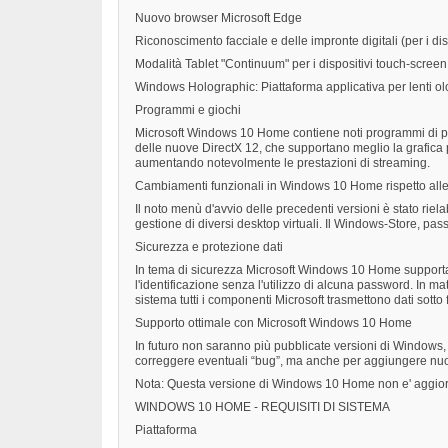
Nuovo browser Microsoft Edge
Riconoscimento facciale e delle impronte digitali (per i dis
Modalità Tablet "Continuum" per i dispositivi touch-screen
Windows Holographic: Piattaforma applicativa per lenti olo
Programmi e giochi
Microsoft Windows 10 Home contiene noti programmi di produ
delle nuove DirectX 12, che supportano meglio la grafica p
aumentando notevolmente le prestazioni di streaming.
Cambiamenti funzionali in Windows 10 Home rispetto alle
Il noto menù d'avvio delle precedenti versioni è stato ri
gestione di diversi desktop virtuali. Il Windows-Store, pas
Sicurezza e protezione dati
In tema di sicurezza Microsoft Windows 10 Home supporta l
l'identificazione senza l'utilizzo di alcuna password. In m
sistema tutti i componenti Microsoft trasmettono dati sot
Supporto ottimale con Microsoft Windows 10 Home
In futuro non saranno più pubblicate versioni di Windows,
correggere eventuali “bug”, ma anche per aggiungere nuo
Nota: Questa versione di Windows 10 Home non e' aggior
WINDOWS 10 HOME - REQUISITI DI SISTEMA
Piattaforma