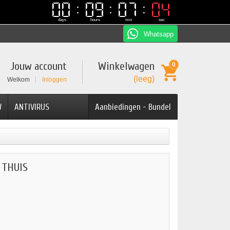
00
00
09
09
07
07
03
03
days
hours
min
sec
Whatsapp
Jouw account
Winkelwagen
0
(leeg)
Welkom
Inloggen
W
ANTIVIRUS
Aanbiedingen - Bundel
 THUIS