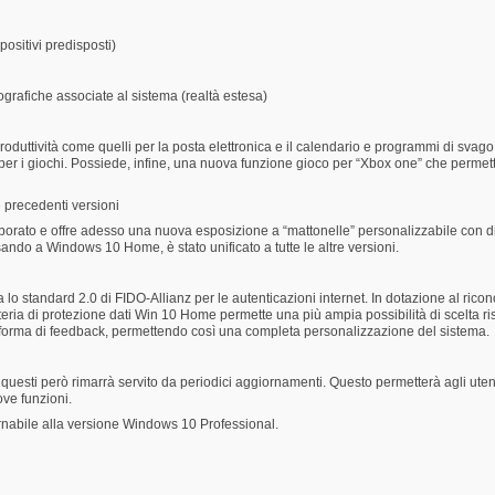
positivi predisposti)
grafiche associate al sistema (realtà estesa)
ttività come quelli per la posta elettronica e il calendario e programmi di svago pe
er i giochi. Possiede, infine, una nuova funzione gioco per “Xbox one” che permette
 precedenti versioni
elaborato e offre adesso una nuova esposizione a “mattonelle” personalizzabile con
sando a Windows 10 Home, è stato unificato a tutte le altre versioni.
o standard 2.0 di FIDO-Allianz per le autenticazioni internet. In dotazione al rico
ateria di protezione dati Win 10 Home permette una più ampia possibilità di scelta ri
to forma di feedback, permettendo così una completa personalizzazione del sistema.
 questi però rimarrà servito da periodici aggiornamenti. Questo permetterà agli ute
ve funzioni.
nabile alla versione Windows 10 Professional.