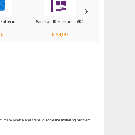
›
 Software
Windows 10 Enterprise VDA
MICROSOFT WINDO
ONDERWIJS
90
€ 99,00
€ 292,00
h there advice and steps to solve the installing problem.