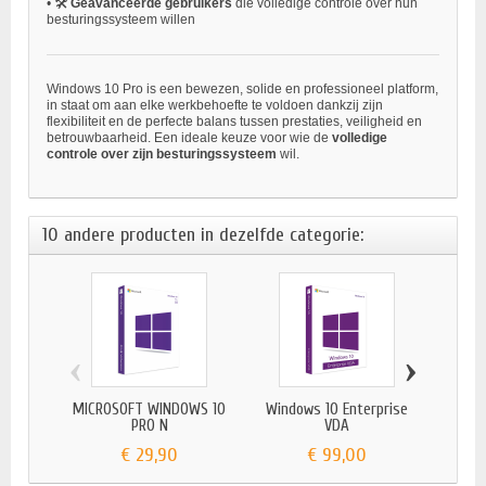
•
🛠️
Geavanceerde gebruikers
die volledige controle over hun
besturingssysteem willen
Windows 10 Pro is een bewezen, solide en professioneel platform,
in staat om aan elke werkbehoefte te voldoen dankzij zijn
flexibiliteit en de perfecte balans tussen prestaties, veiligheid en
betrouwbaarheid. Een ideale keuze voor wie de
volledige
controle over zijn besturingssysteem
wil.
10 andere producten in dezelfde categorie:
‹
›
MICROSOFT WINDOWS 10
Windows 10 Enterprise
MICR
PRO N
VDA
€ 29,90
€ 99,00