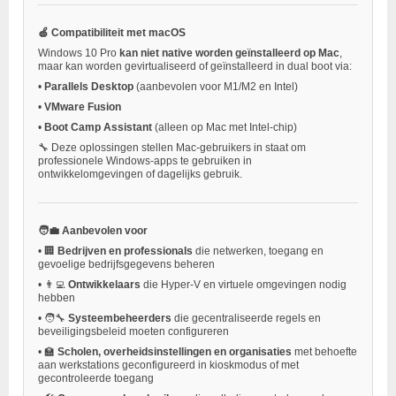
🍏 Compatibiliteit met macOS
Windows 10 Pro
kan niet native worden geïnstalleerd op Mac
,
maar kan worden gevirtualiseerd of geïnstalleerd in dual boot via:
•
Parallels Desktop
(aanbevolen voor M1/M2 en Intel)
•
VMware Fusion
•
Boot Camp Assistant
(alleen op Mac met Intel-chip)
🔧 Deze oplossingen stellen Mac-gebruikers in staat om
professionele Windows-apps te gebruiken in
ontwikkelomgevingen of dagelijks gebruik.
🧑‍💼 Aanbevolen voor
•
🏢
Bedrijven en professionals
die netwerken, toegang en
gevoelige bedrijfsgegevens beheren
•
👨‍💻
Ontwikkelaars
die Hyper-V en virtuele omgevingen nodig
hebben
•
🧑‍🔧
Systeembeheerders
die gecentraliseerde regels en
beveiligingsbeleid moeten configureren
•
🏫
Scholen, overheidsinstellingen en organisaties
met behoefte
aan werkstations geconfigureerd in kioskmodus of met
gecontroleerde toegang