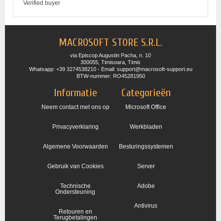
Verified buyer
MACROSOFT STORE S.R.L.
via Episcop Augustin Pacha, n. 10
300055, Timisoara, Timis
Whatsapp: +39 3274538210 - Email: support@macrosoft-support.eu
BTW-nummer: RO45281950
Informatie
Categorieën
Neem contact met ons op
Microsoft Office
Privacyverklaring
Werkbladen
Algemene Voorwaarden
Besturingssystemen
Gebruik van Cookies
Server
Technische
Adobe
Ondersteuning
Antivirus
Retouren en
Terugbetalingen