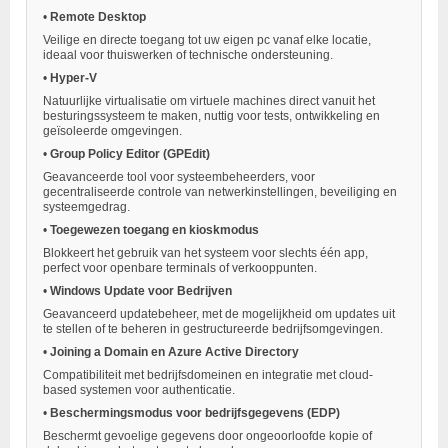
•
Remote Desktop
Veilige en directe toegang tot uw eigen pc vanaf elke locatie,
ideaal voor thuiswerken of technische ondersteuning.
•
Hyper-V
Natuurlijke virtualisatie om virtuele machines direct vanuit het
besturingssysteem te maken, nuttig voor tests, ontwikkeling en
geïsoleerde omgevingen.
•
Group Policy Editor (GPEdit)
Geavanceerde tool voor systeembeheerders, voor
gecentraliseerde controle van netwerkinstellingen, beveiliging en
systeemgedrag.
•
Toegewezen toegang en kioskmodus
Blokkeert het gebruik van het systeem voor slechts één app,
perfect voor openbare terminals of verkooppunten.
•
Windows Update voor Bedrijven
Geavanceerd updatebeheer, met de mogelijkheid om updates uit
te stellen of te beheren in gestructureerde bedrijfsomgevingen.
•
Joining a Domain en Azure Active Directory
Compatibiliteit met bedrijfsdomeinen en integratie met cloud-
based systemen voor authenticatie.
•
Beschermingsmodus voor bedrijfsgegevens (EDP)
Beschermt gevoelige gegevens door ongeoorloofde kopie of