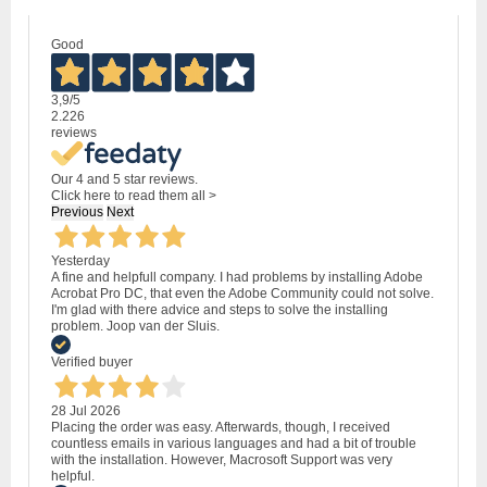
Good
3,9
/5
2.226
reviews
Our 4 and 5 star reviews.
Click here to read them all >
Previous
Next
Yesterday
A fine and helpfull company. I had problems by installing Adobe
Acrobat Pro DC, that even the Adobe Community could not solve.
I'm glad with there advice and steps to solve the installing
problem. Joop van der Sluis.
Verified buyer
28 Jul 2026
Placing the order was easy. Afterwards, though, I received
countless emails in various languages and had a bit of trouble
with the installation. However, Macrosoft Support was very
helpful.