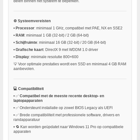
delen binnen het systeem te beperken.
⚙️ Systeemvereisten
•
Processor
: minimaal 1 GHz, compatibel met PAE, NX en SSE2
•
RAM
: minimaal 1 GB (32-bit) / 2 GB (64-bit)
•
Schijfruimte
: minimaal 16 GB (32-bit) / 20 GB (64-bit)
•
Grafische kaart
: DirectX 9 met WDDM 1.0 driver
•
Display
: minimale resolutie 800×600
💡 Voor optimale prestaties wordt een SSD en minimaal 4 GB RAM
aanbevolen.
💻 Compatibiliteit
•
✅
Compatibel met de meeste recente desktop- en
laptopapparaten
•
✅ Ondersteunt installatie op zowel BIOS Legacy als UEFI
•
✅ Brede compatibiliteit met professionele software, drivers en
randapparatuur
•
🔁 Kan worden geüpdatet naar Windows 11 Pro op compatibele
apparaten