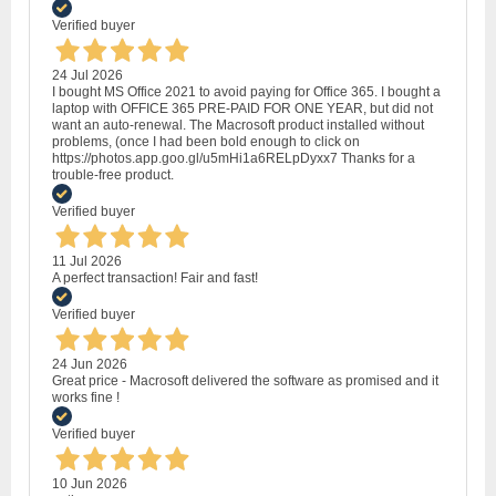
Verified buyer
24 Jul 2026
I bought MS Office 2021 to avoid paying for Office 365. I bought a
laptop with OFFICE 365 PRE-PAID FOR ONE YEAR, but did not
want an auto-renewal. The Macrosoft product installed without
problems, (once I had been bold enough to click on
https://photos.app.goo.gl/u5mHi1a6RELpDyxx7 Thanks for a
trouble-free product.
Verified buyer
11 Jul 2026
A perfect transaction! Fair and fast!
Verified buyer
24 Jun 2026
Great price - Macrosoft delivered the software as promised and it
works fine !
Verified buyer
10 Jun 2026