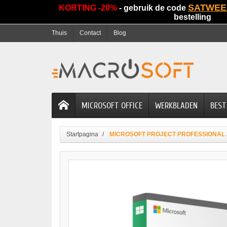
SATWEE
KORTING -20%
- gebruik de code
bestelling
Thuis
Contact
Blog
MICROSOFT OFFICE
WERKBLADEN
BEST
Startpagina
MICROSOFT PROJECT PROFESSIONAL 