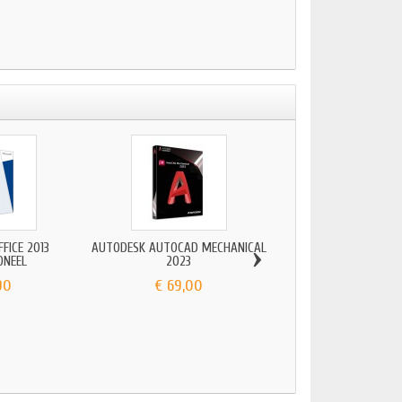
›
FICE 2013
AUTODESK AUTOCAD MECHANICAL
MICROSOFT WINDO
ONEEL
2023
ENTERPRISE...
90
€ 69,00
€ 69,00