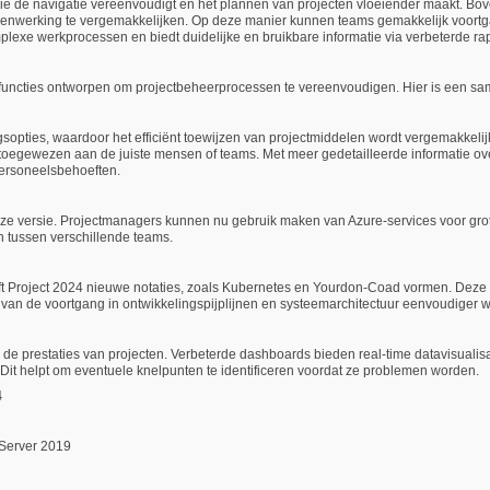
ie de navigatie vereenvoudigt en het plannen van projecten vloeiender maakt. Bove
menwerking te vergemakkelijken. Op deze manier kunnen teams gemakkelijk voort
lexe werkprocessen en biedt duidelijke en bruikbare informatie via verbeterde ra
e functies ontworpen om projectbeheerprocessen te vereenvoudigen. Hier is een sa
opties, waardoor het efficiënt toewijzen van projectmiddelen wordt vergemakkelijk
toegewezen aan de juiste mensen of teams. Met meer gedetailleerde informatie o
ersoneelsbehoeften.
deze versie. Projectmanagers kunnen nu gebruik maken van Azure-services voor grot
 tussen verschillende teams.
ft Project 2024 nieuwe notaties, zoals Kubernetes en Yourdon-Coad vormen. Deze n
van de voortgang in ontwikkelingspijplijnen en systeemarchitectuur eenvoudiger w
 de prestaties van projecten. Verbeterde dashboards bieden real-time datavisualis
Dit helpt om eventuele knelpunten te identificeren voordat ze problemen worden.
4
Server 2019