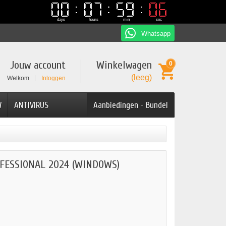
00
00
07
07
59
59
05
05
days
hours
min
sec
Whatsapp
Jouw account
Winkelwagen
0
(leeg)
Welkom
Inloggen
W
ANTIVIRUS
Aanbiedingen - Bundel
FESSIONAL 2024 (WINDOWS)