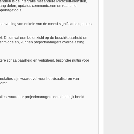
ndien is de integratie met andere Microsoft-diensten,
gang delen, updates communiceren en real-time
pportagetools.
menvatting van enkele van de meest significante updates:
t. Dit omvat een beter zicht op de beschikbaarheid en
ver middelen, kunnen projectmanagers overbelasting
ere schaalbaarheid en veiligheid, bijzonder nuttig voor
otaties zijn waardevol voor het visualiseren van
ordt.
aties, waardoor projectmanagers een duidelijk beeld