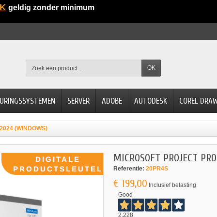
K
geldig zonder minimum
OK
URINGSSYSTEMEN
SERVER
ADOBE
AUTODESK
COREL DRA
2024 (WINDOWS)
MICROSOFT PROJECT PRO
Referentie:
20PR4S
€ 199,00
Inclusief belasting
Good
2.228