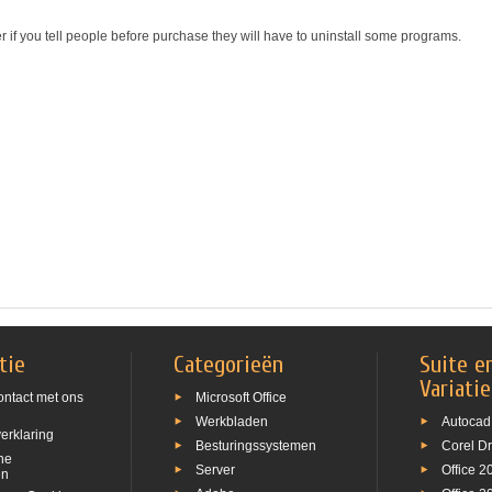
r if you tell people before purchase they will have to uninstall some programs.
tie
Categorieën
Suite e
Variati
ntact met ons
Microsoft Office
Werkbladen
Autocad
erklaring
Besturingssystemen
Corel D
ne
Server
Office 2
en