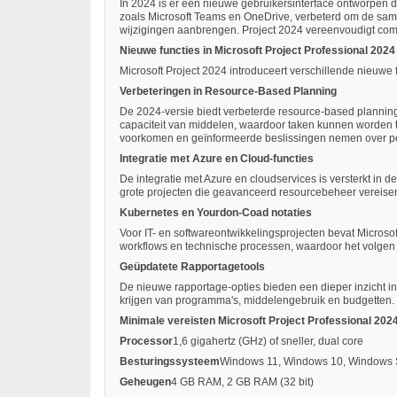
In 2024 is er een nieuwe gebruikersinterface ontworpen d
zoals Microsoft Teams en OneDrive, verbeterd om de sa
wijzigingen aanbrengen. Project 2024 vereenvoudigt comp
Nieuwe functies in Microsoft Project Professional 2024
Microsoft Project 2024 introduceert verschillende nieuw
Verbeteringen in Resource-Based Planning
De 2024-versie biedt verbeterde resource-based plannings
capaciteit van middelen, waardoor taken kunnen worden 
voorkomen en geïnformeerde beslissingen nemen over p
Integratie met Azure en Cloud-functies
De integratie met Azure en cloudservices is versterkt in 
grote projecten die geavanceerd resourcebeheer vereisen
Kubernetes en Yourdon-Coad notaties
Voor IT- en softwareontwikkelingsprojecten bevat Microso
workflows en technische processen, waardoor het volgen 
Geüpdatete Rapportagetools
De nieuwe rapportage-opties bieden een dieper inzicht in
krijgen van programma's, middelengebruik en budgetten. 
Minimale vereisten
Microsoft Project Professional 202
Processor
1,6 gigahertz (GHz) of sneller, dual core
Besturingssysteem
Windows 11, Windows 10, Windows 
Geheugen
4 GB RAM, 2 GB RAM (32 bit)