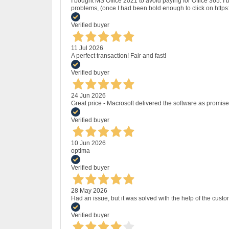
I bought MS Office 2021 to avoid paying for Office 365.
problems, (once I had been bold enough to click on http
Verified buyer
11 Jul 2026
A perfect transaction! Fair and fast!
Verified buyer
24 Jun 2026
Great price - Macrosoft delivered the software as promised
Verified buyer
10 Jun 2026
optima
Verified buyer
28 May 2026
Had an issue, but it was solved with the help of the custo
Verified buyer