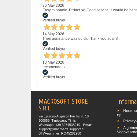
26 May 2026
Easy to handle. Prduct ok. Good service. It would be bette
Verified buyer
14 May 2026
Their assistance was quick. Thank you again!
Verified buyer
13 May 2026
recomenda-se
Verified buyer
MACROSOFT STORE
Informa
S.R.L.
Neem co
op
via Episcop Augustin Pacha, n. 10
300055, Timisoara, Timis
Privacyv
Whatsapp: +39 3274538210 - Email:
Algeme
support@macrosoft-support.eu
Voorwaard
BTW-nummer: RO45281950