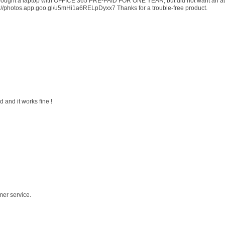
 I bought a laptop with OFFICE 365 PRE-PAID FOR ONE YEAR, but did not want an au
s://photos.app.goo.gl/u5mHi1a6RELpDyxx7 Thanks for a trouble-free product.
 and it works fine !
mer service.