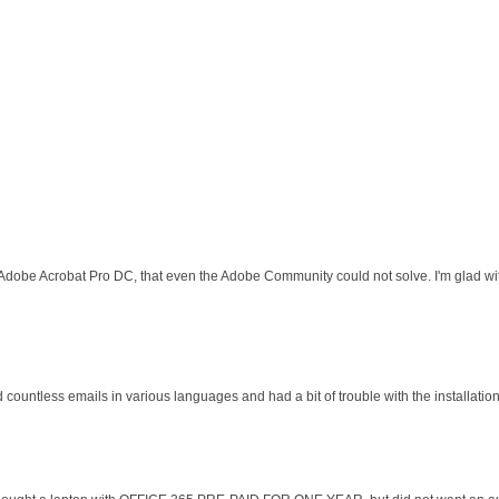
 Adobe Acrobat Pro DC, that even the Adobe Community could not solve. I'm glad wit
d countless emails in various languages and had a bit of trouble with the installati