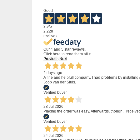
Good
3,9
/5
2.228
reviews
Our 4 and 5 star reviews.
Click here to read them all >
Previous
Next
2 days ago
A fine and helpfull company. I had problems by installing
Joop van der Sluis.
Verified buyer
28 Jul 2026
Placing the order was easy. Afterwards, though, I receive
Verified buyer
24 Jul 2026