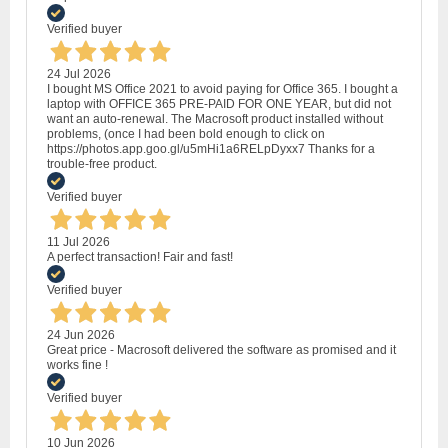
Verified buyer
24 Jul 2026
I bought MS Office 2021 to avoid paying for Office 365. I bought a
laptop with OFFICE 365 PRE-PAID FOR ONE YEAR, but did not
want an auto-renewal. The Macrosoft product installed without
problems, (once I had been bold enough to click on
https://photos.app.goo.gl/u5mHi1a6RELpDyxx7 Thanks for a
trouble-free product.
Verified buyer
11 Jul 2026
A perfect transaction! Fair and fast!
Verified buyer
24 Jun 2026
Great price - Macrosoft delivered the software as promised and it
works fine !
Verified buyer
10 Jun 2026