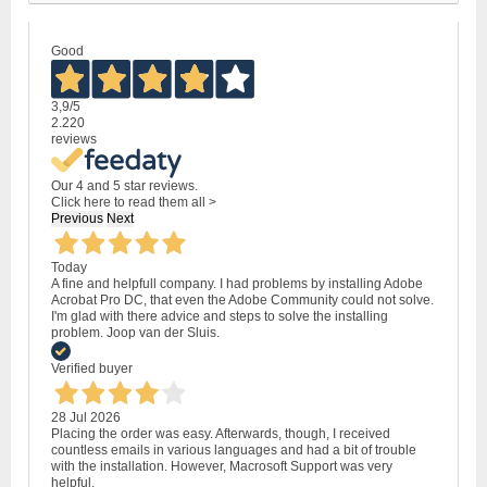
Good
3,9
/5
2.220
reviews
Our 4 and 5 star reviews.
Click here to read them all >
Previous
Next
Today
A fine and helpfull company. I had problems by installing Adobe
Acrobat Pro DC, that even the Adobe Community could not solve.
I'm glad with there advice and steps to solve the installing
problem. Joop van der Sluis.
Verified buyer
28 Jul 2026
Placing the order was easy. Afterwards, though, I received
countless emails in various languages and had a bit of trouble
with the installation. However, Macrosoft Support was very
helpful.