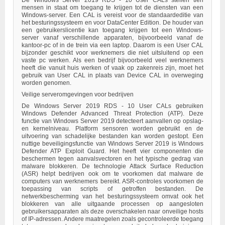
mensen in staat om toegang te krijgen tot de diensten van een
Windows-server. Een CAL is vereist voor de standaardeditie van
het besturingssysteem en voor DataCenter Edition. De houder van
een gebruikerslicentie kan toegang krijgen tot een Windows-
server vanaf verschillende apparaten, bijvoorbeeld vanaf de
kantoor-pc of in de trein via een laptop. Daarom is een User CAL
bijzonder geschikt voor werknemers die niet uitsluitend op een
vaste pc werken. Als een bedrijf bijvoorbeeld veel werknemers
heeft die vanuit huis werken of vaak op zakenreis zijn, moet het
gebruik van User CAL in plaats van Device CAL in overweging
worden genomen.
Veilige serveromgevingen voor bedrijven
De Windows Server 2019 RDS - 10 User CALs gebruiken
Windows Defender Advanced Threat Protection (ATP). Deze
functie van Windows Server 2019 detecteert aanvallen op opslag-
en kernelniveau. Platform sensoren worden gebruikt en de
uitvoering van schadelijke bestanden kan worden gestopt. Een
nuttige beveiligingsfunctie van Windows Server 2019 is Windows
Defender ATP Exploit Guard. Het heeft vier componenten die
beschermen tegen aanvalsvectoren en het typische gedrag van
malware blokkeren. De technologie Attack Surface Reduction
(ASR) helpt bedrijven ook om te voorkomen dat malware de
computers van werknemers bereikt. ASR-controles voorkomen de
toepassing van scripts of getroffen bestanden. De
netwerkbescherming van het besturingssysteem omvat ook het
blokkeren van alle uitgaande processen op aangesloten
gebruikersapparaten als deze overschakelen naar onveilige hosts
of IP-adressen. Andere maatregelen zoals gecontroleerde toegang