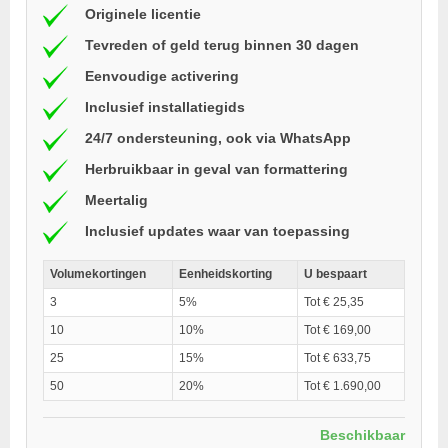
Originele licentie
Tevreden of geld terug binnen 30 dagen
Eenvoudige activering
Inclusief installatiegids
24/7 ondersteuning, ook via WhatsApp
Herbruikbaar in geval van formattering
Meertalig
Inclusief updates waar van toepassing
Volumekortingen
Eenheidskorting
U bespaart
3
5%
Tot € 25,35
10
10%
Tot € 169,00
25
15%
Tot € 633,75
50
20%
Tot € 1.690,00
Beschikbaar