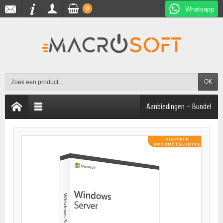
0
Whatsapp
OK
Aanbiedingen - Bundel