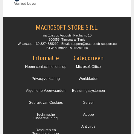
Verified buyer
MACROSOFT STORE S.R.L.
via Episcop Augustin Pacha, n. 10
300055, Timisoara, Timis
Whatsapp: +39 3274538210 - Email: support@macrosoft-support.eu
BTW-nummer: RO45281950
Informatie
Categorieën
Neem contact met ons op
Microsoft Office
Privacyverklaring
Werkbladen
Algemene Voorwaarden
Besturingssystemen
Gebruik van Cookies
Server
Technische
Adobe
Ondersteuning
Antivirus
Retouren en
Terugbetalingen