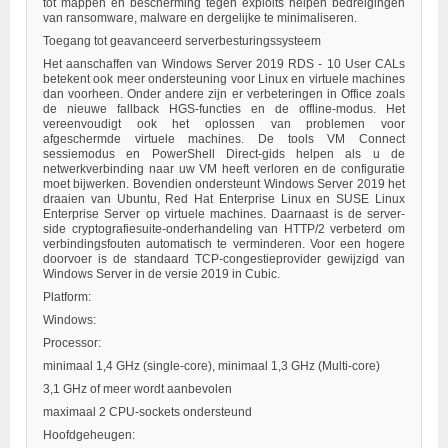
tot mappen en bescherming tegen exploits helpen bedreigingen
van ransomware, malware en dergelijke te minimaliseren.
Toegang tot geavanceerd serverbesturingssysteem
Het aanschaffen van Windows Server 2019 RDS - 10 User CALs
betekent ook meer ondersteuning voor Linux en virtuele machines
dan voorheen. Onder andere zijn er verbeteringen in Office zoals
de nieuwe fallback HGS-functies en de offline-modus. Het
vereenvoudigt ook het oplossen van problemen voor
afgeschermde virtuele machines. De tools VM Connect
sessiemodus en PowerShell Direct-gids helpen als u de
netwerkverbinding naar uw VM heeft verloren en de configuratie
moet bijwerken. Bovendien ondersteunt Windows Server 2019 het
draaien van Ubuntu, Red Hat Enterprise Linux en SUSE Linux
Enterprise Server op virtuele machines. Daarnaast is de server-
side cryptografiesuite-onderhandeling van HTTP/2 verbeterd om
verbindingsfouten automatisch te verminderen. Voor een hogere
doorvoer is de standaard TCP-congestieprovider gewijzigd van
Windows Server in de versie 2019 in Cubic.
Platform:
Windows:
Processor:
minimaal 1,4 GHz (single-core), minimaal 1,3 GHz (Multi-core)
3,1 GHz of meer wordt aanbevolen
maximaal 2 CPU-sockets ondersteund
Hoofdgeheugen: