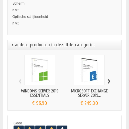
Scherm
n.v.t.
Optische schijfeenheid
n.v.t.
7 andere producten in dezelfde categorie:
‹
›
WINDOWS SERVER 2019
MICROSOFT EXCHANGE
MIC
ESSENTIALS
SERVER 2019...
€ 96,90
€ 249,00
Good