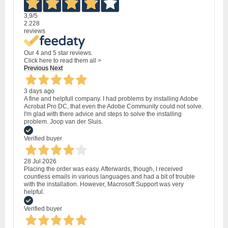
3,9
/5
2.228
reviews
Our 4 and 5 star reviews.
Click here to read them all >
Previous
Next
3 days ago
A fine and helpfull company. I had problems by installing Adobe
Acrobat Pro DC, that even the Adobe Community could not solve.
I'm glad with there advice and steps to solve the installing
problem. Joop van der Sluis.
Verified buyer
28 Jul 2026
Placing the order was easy. Afterwards, though, I received
countless emails in various languages and had a bit of trouble
with the installation. However, Macrosoft Support was very
helpful.
Verified buyer