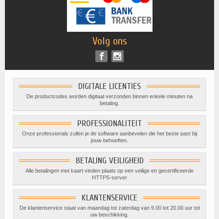
Volg ons
DIGITALE LICENTIES
De productcodes worden digitaal verzonden binnen enkele minuten na
betaling.
PROFESSIONALITEIT
Onze professionals zullen je de software aanbevelen die het beste past bij
jouw behoeften.
BETALING VEILIGHEID
Alle betalingen met kaart vinden plaats op een veilige en gecertificeerde
HTTPS-server
KLANTENSERVICE
De klantenservice staat van maandag tot zaterdag van 9.00 tot 20.00 uur tot
uw beschikking.