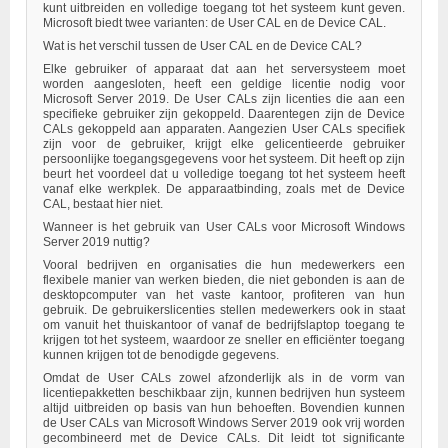
kunt uitbreiden en volledige toegang tot het systeem kunt geven.
Microsoft biedt twee varianten: de User CAL en de Device CAL.
Wat is het verschil tussen de User CAL en de Device CAL?
Elke gebruiker of apparaat dat aan het serversysteem moet
worden aangesloten, heeft een geldige licentie nodig voor
Microsoft Server 2019. De User CALs zijn licenties die aan een
specifieke gebruiker zijn gekoppeld. Daarentegen zijn de Device
CALs gekoppeld aan apparaten. Aangezien User CALs specifiek
zijn voor de gebruiker, krijgt elke gelicentieerde gebruiker
persoonlijke toegangsgegevens voor het systeem. Dit heeft op zijn
beurt het voordeel dat u volledige toegang tot het systeem heeft
vanaf elke werkplek. De apparaatbinding, zoals met de Device
CAL, bestaat hier niet.
Wanneer is het gebruik van User CALs voor Microsoft Windows
Server 2019 nuttig?
Vooral bedrijven en organisaties die hun medewerkers een
flexibele manier van werken bieden, die niet gebonden is aan de
desktopcomputer van het vaste kantoor, profiteren van hun
gebruik. De gebruikerslicenties stellen medewerkers ook in staat
om vanuit het thuiskantoor of vanaf de bedrijfslaptop toegang te
krijgen tot het systeem, waardoor ze sneller en efficiënter toegang
kunnen krijgen tot de benodigde gegevens.
Omdat de User CALs zowel afzonderlijk als in de vorm van
licentiepakketten beschikbaar zijn, kunnen bedrijven hun systeem
altijd uitbreiden op basis van hun behoeften. Bovendien kunnen
de User CALs van Microsoft Windows Server 2019 ook vrij worden
gecombineerd met de Device CALs. Dit leidt tot significante