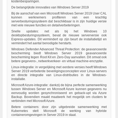
kostenbesparingen.
De belangrijkste innovaties van Windows Server 2019
Bij de aanschaf van een Microsoft Windows Server 2019 User CAL
kunnen werknemers profiteren van een krachtig
serverbesturingssysteem dat beschikbaar is in zijn huidige versie
met vele nieuwe functies en detailverbeteringen.
Snelle updates: net als bij het Windows 10
desktopbesturingssysteem, bevat de nieuwe serverversie ook
Express-updates. Dit vermindert op zijn beurt de installatietijd en
vermindert het aantal benodigde herstarts.
Windows Defender Advanced Threat Protection: de geavanceerde
bescherming biedt Windows Server 2019 geavanceerde
bescherming tegen Root Kit en Zero-Day aanvallen. Dit omvat ook
betere gegevens-, netwerkverkeer- en virtual machine-encryptie.
Linux-integratie: in vergelijking met eerdere versies heeft Windows
Server 2019 verbeterde beveiligingsconcepten voor Linux-servers
en directe integratie van Linux-distributies in de Windows-
installatie.
Microsoft Azure-integratie: dankzij de bijna perfecte samenwerking
tussen Windows Server en Microsoft Azure kunnen gegevens nu
eenvoudig worden gesynchroniseerd en geback-upt via Azure
Backup. Bovendien maakt maatwerk het mogelijk om clusters te
verbinden met Microsoft Azure.
Betere containers: door zijn uitgebreide samenwerking met
Kubernetes stelt Microsoft de werking van hybride
containeromgevingen in Server 2019 in staat.