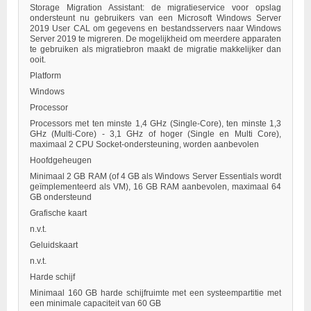
Storage Migration Assistant: de migratieservice voor opslag
ondersteunt nu gebruikers van een Microsoft Windows Server
2019 User CAL om gegevens en bestandsservers naar Windows
Server 2019 te migreren. De mogelijkheid om meerdere apparaten
te gebruiken als migratiebron maakt de migratie makkelijker dan
ooit.
Platform
Windows
Processor
Processors met ten minste 1,4 GHz (Single-Core), ten minste 1,3
GHz (Multi-Core) - 3,1 GHz of hoger (Single en Multi Core),
maximaal 2 CPU Socket-ondersteuning, worden aanbevolen
Hoofdgeheugen
Minimaal 2 GB RAM (of 4 GB als Windows Server Essentials wordt
geïmplementeerd als VM), 16 GB RAM aanbevolen, maximaal 64
GB ondersteund
Grafische kaart
n.v.t.
Geluidskaart
n.v.t.
Harde schijf
Minimaal 160 GB harde schijfruimte met een systeempartitie met
een minimale capaciteit van 60 GB