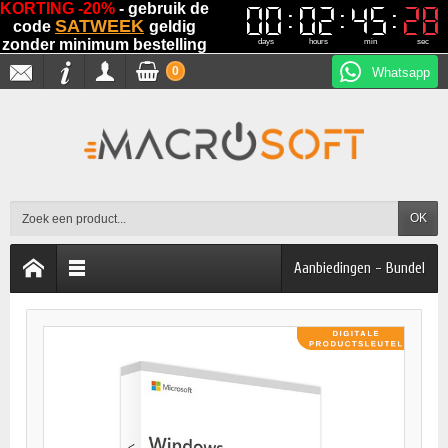
KORTING -20%
- gebruik de
00
00
02
02
45
45
27
27
SATWEEK
code
geldig
zonder minimum bestelling
days
hours
min
sec
0
Whatsapp
OK
Aanbiedingen - Bundel