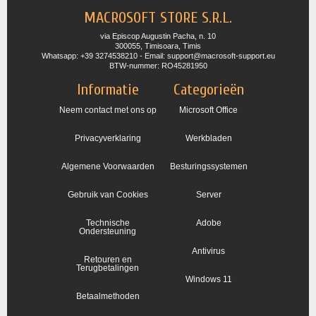
MACROSOFT STORE S.R.L.
via Episcop Augustin Pacha, n. 10
300055, Timisoara, Timis
Whatsapp: +39 3274538210 - Email: support@macrosoft-support.eu
BTW-nummer: RO45281950
Informatie
Categorieën
Neem contact met ons op
Microsoft Office
Privacyverklaring
Werkbladen
Algemene Voorwaarden
Besturingssystemen
Gebruik van Cookies
Server
Technische
Adobe
Ondersteuning
Antivirus
Retouren en
Terugbetalingen
Windows 11
Betaalmethoden