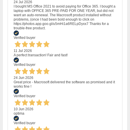
24 Jul 2026
I bought MS Office 2021 to avoid paying for Office 365. I bought a
laptop with OFFICE 365 PRE-PAID FOR ONE YEAR, but did not
want an auto-renewal. The Macrosoft product installed without
problems, (once I had been bold enough to click on
https://photos.app.goo.gl/u5mHi1a6RELpDyxx7 Thanks for a
trouble-free product.
Verified buyer
11 Jul 2026
A perfect transaction! Fair and fast!
Verified buyer
24 Jun 2026
Great price - Macrosoft delivered the software as promised and it
works fine !
Verified buyer
10 Jun 2026
optima
Verified buyer