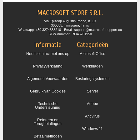
MACROSOFT STORE S.R.L.
via Episcop Augustin Pacha, n. 10
300055, Timisoara, Timis
Whatsapp: +39 3274538210 - Email: support@macrosoft-support.eu
BTW-nummer: RO45281950
Informatie
Categorieën
Neem contact met ons op
Microsoft Office
Privacyverklaring
Werkbladen
Algemene Voorwaarden
Besturingssystemen
Gebruik van Cookies
Server
Technische
Adobe
Ondersteuning
Antivirus
Retouren en
Terugbetalingen
Windows 11
Betaalmethoden