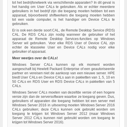
tot het bedrijfsnetwerk via verschillende apparaten? In dit geval is
het handig om User CALs te gebruiken. Als er echter meerdere
gebruikers in het bedrijf zijn die toegang moeten hebben tot een
apparaat, bijvoorbeeld shiftwerkers die toegang moeten hebben
tot een vaste computer, is het handiger om Device CALs te
gebruiken.
Er is ook een derde soort CAL, de Remote Desktop Service (RDS)
CAL. De RDS CALs zijn nodig wanneer de gebruiker of het
apparaat de Remote Desktop Services-functies op Windows
Server wil gebruiken. Voor elke RDS User of Device CAL zijn
echter de klassieke User en Device CALs nodig voor elke
gebruiker of apparaat.
Meer weetjes over de CALs!
Windows Server CALs kunnen op elk moment worden
aangeschaft bij Hewlett Packard Enterprise of een geautoriseerde
partner en vereisen niet de aankoop van een nieuwe server. HPE
biedt User CALs en Device CALs aan in pakketten van 1, 5, 10 en
50 CALs en RDS User en RDS Device CALs in pakketten van 5
CALs.
Windows Server CALs moeten van dezelfde versie of een hogere
versie zijn dan de serversoftware waartoe ze toegang geven. Dus,
gebruikers of apparaten die toegang hebben tot een server met
Windows Server 2016 in uitvoering moeten Windows Server 2016
CALs gebruiken; deze CALs kunnen ook gebruikt worden om
toegang te krijgen tot Windows Server 2012 (maar Windows
Server 2012 CALs kunnen niet gebruikt worden om toegang te
krijgen tot Windows Server 2016).