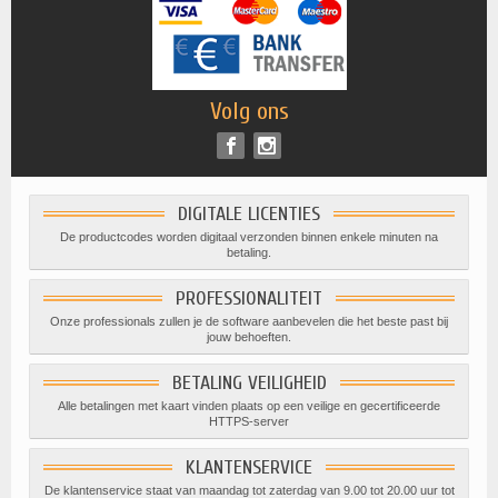
Volg ons
DIGITALE LICENTIES
De productcodes worden digitaal verzonden binnen enkele minuten na
betaling.
PROFESSIONALITEIT
Onze professionals zullen je de software aanbevelen die het beste past bij
jouw behoeften.
BETALING VEILIGHEID
Alle betalingen met kaart vinden plaats op een veilige en gecertificeerde
HTTPS-server
KLANTENSERVICE
De klantenservice staat van maandag tot zaterdag van 9.00 tot 20.00 uur tot