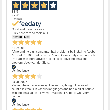
3,8
/5
2.228
reviews
Our 4 and 5 star reviews.
Click here to read them all >
Previous
Next
3 days ago
A fine and helpfull company. I had problems by installing Adobe
Acrobat Pro DC, that even the Adobe Community could not solve.
I'm glad with there advice and steps to solve the installing
problem. Joop van der Sluis.
Verified buyer
28 Jul 2026
Placing the order was easy. Afterwards, though, I received
countless emails in various languages and had a bit of trouble
with the installation. However, Macrosoft Support was very
helpful.
Verified buyer