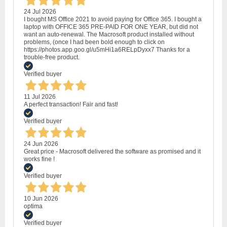
24 Jul 2026
I bought MS Office 2021 to avoid paying for Office 365. I bought a
laptop with OFFICE 365 PRE-PAID FOR ONE YEAR, but did not
want an auto-renewal. The Macrosoft product installed without
problems, (once I had been bold enough to click on
https://photos.app.goo.gl/u5mHi1a6RELpDyxx7 Thanks for a
trouble-free product.
Verified buyer
11 Jul 2026
A perfect transaction! Fair and fast!
Verified buyer
24 Jun 2026
Great price - Macrosoft delivered the software as promised and it
works fine !
Verified buyer
10 Jun 2026
optima
Verified buyer