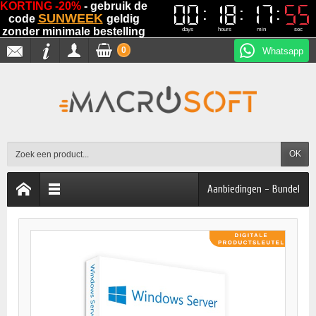
KORTING -20%
- gebruik de
00
00
18
18
17
17
55
54
54
55
SUNWEEK
code
geldig
zonder minimale bestelling
days
hours
min
sec
0
Whatsapp
OK
Aanbiedingen - Bundel