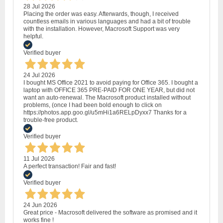
28 Jul 2026
Placing the order was easy. Afterwards, though, I received
countless emails in various languages and had a bit of trouble
with the installation. However, Macrosoft Support was very
helpful.
Verified buyer
24 Jul 2026
I bought MS Office 2021 to avoid paying for Office 365. I bought a
laptop with OFFICE 365 PRE-PAID FOR ONE YEAR, but did not
want an auto-renewal. The Macrosoft product installed without
problems, (once I had been bold enough to click on
https://photos.app.goo.gl/u5mHi1a6RELpDyxx7 Thanks for a
trouble-free product.
Verified buyer
11 Jul 2026
A perfect transaction! Fair and fast!
Verified buyer
24 Jun 2026
Great price - Macrosoft delivered the software as promised and it
works fine !