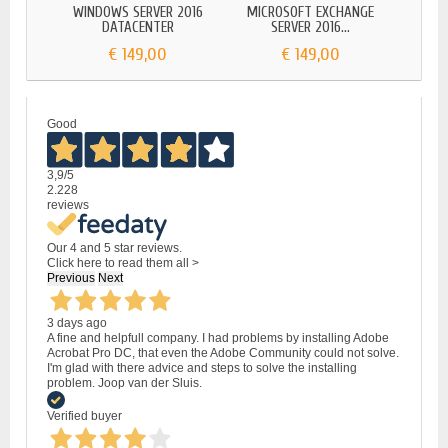
WINDOWS SERVER 2016
MICROSOFT EXCHANGE
MIC
DATACENTER
SERVER 2016...
€ 149,00
€ 149,00
Good
3,9
/5
2.228
reviews
Our 4 and 5 star reviews.
Click here to read them all >
Previous
Next
3 days ago
A fine and helpfull company. I had problems by installing Adobe
Acrobat Pro DC, that even the Adobe Community could not solve.
I'm glad with there advice and steps to solve the installing
problem. Joop van der Sluis.
Verified buyer