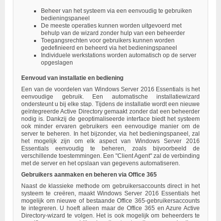
Beheer van het systeem via een eenvoudig te gebruiken
bedieningspaneel
De meeste operaties kunnen worden uitgevoerd met
behulp van de wizard zonder hulp van een beheerder
Toegangsrechten voor gebruikers kunnen worden
gedefinieerd en beheerd via het bedieningspaneel
Individuele werkstations worden automatisch op de server
opgeslagen
Eenvoud van installatie en bediening
Een van de voordelen van Windows Server 2016 Essentials is het
eenvoudige gebruik. Een automatische installatiewizard
ondersteunt u bij elke stap. Tijdens de installatie wordt een nieuwe
geïntegreerde Active Directory gemaakt zonder dat een beheerder
nodig is. Dankzij de geoptimaliseerde interface biedt het systeem
ook minder ervaren gebruikers een eenvoudige manier om de
server te beheren. In het bijzonder, via het bedieningspaneel, zal
het mogelijk zijn om elk aspect van Windows Server 2016
Essentials eenvoudig te beheren, zoals bijvoorbeeld de
verschillende toestemmingen. Een "Client Agent" zal de verbinding
met de server en het opslaan van gegevens automatiseren.
Gebruikers aanmaken en beheren via Office 365
Naast de klassieke methode om gebruikersaccounts direct in het
systeem te creëren, maakt Windows Server 2016 Essentials het
mogelijk om nieuwe of bestaande Office 365-gebruikersaccounts
te integreren. U hoeft alleen maar de Office 365 en Azure Active
Directory-wizard te volgen. Het is ook mogelijk om beheerders te