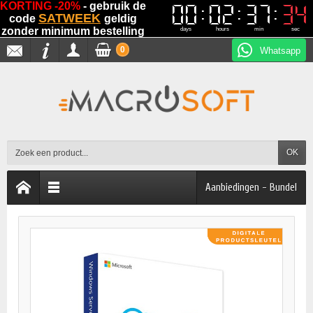
KORTING -20%
- gebruik de
00
00
02
02
37
37
34
33
33
34
SATWEEK
code
geldig
zonder minimum bestelling
days
hours
min
sec
0
Whatsapp
OK
Aanbiedingen - Bundel