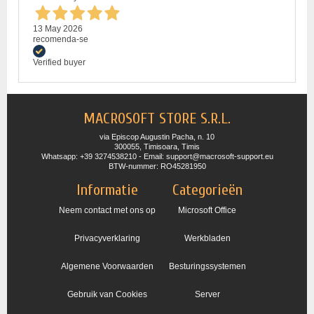
13 May 2026
recomenda-se
Verified buyer
MACROSOFT STORE S.R.L.
via Episcop Augustin Pacha, n. 10
300055, Timisoara, Timis
Whatsapp: +39 3274538210 - Email: support@macrosoft-support.eu
BTW-nummer: RO45281950
Informatie
Categorieën
Neem contact met ons op
Microsoft Office
Privacyverklaring
Werkbladen
Algemene Voorwaarden
Besturingssystemen
Gebruik van Cookies
Server