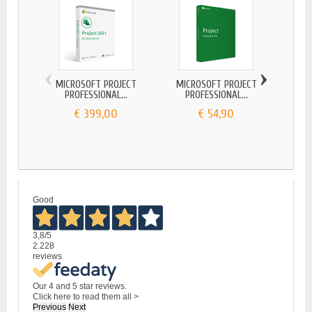
‹
›
MICROSOFT PROJECT
MICROSOFT PROJECT
MIC
PROFESSIONAL...
PROFESSIONAL...
ST
€ 399,00
€ 54,90
Good
3,8
/5
2.228
reviews
Our 4 and 5 star reviews.
Click here to read them all >
Previous
Next