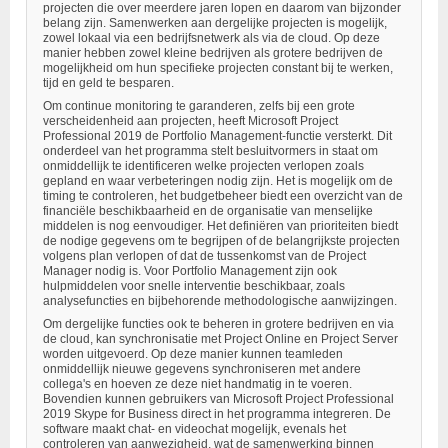
projecten die over meerdere jaren lopen en daarom van bijzonder
belang zijn. Samenwerken aan dergelijke projecten is mogelijk,
zowel lokaal via een bedrijfsnetwerk als via de cloud. Op deze
manier hebben zowel kleine bedrijven als grotere bedrijven de
mogelijkheid om hun specifieke projecten constant bij te werken,
tijd en geld te besparen.
Om continue monitoring te garanderen, zelfs bij een grote
verscheidenheid aan projecten, heeft Microsoft Project
Professional 2019 de Portfolio Management-functie versterkt. Dit
onderdeel van het programma stelt besluitvormers in staat om
onmiddellijk te identificeren welke projecten verlopen zoals
gepland en waar verbeteringen nodig zijn. Het is mogelijk om de
timing te controleren, het budgetbeheer biedt een overzicht van de
financiële beschikbaarheid en de organisatie van menselijke
middelen is nog eenvoudiger. Het definiëren van prioriteiten biedt
de nodige gegevens om te begrijpen of de belangrijkste projecten
volgens plan verlopen of dat de tussenkomst van de Project
Manager nodig is. Voor Portfolio Management zijn ook
hulpmiddelen voor snelle interventie beschikbaar, zoals
analysefuncties en bijbehorende methodologische aanwijzingen.
Om dergelijke functies ook te beheren in grotere bedrijven en via
de cloud, kan synchronisatie met Project Online en Project Server
worden uitgevoerd. Op deze manier kunnen teamleden
onmiddellijk nieuwe gegevens synchroniseren met andere
collega's en hoeven ze deze niet handmatig in te voeren.
Bovendien kunnen gebruikers van Microsoft Project Professional
2019 Skype for Business direct in het programma integreren. De
software maakt chat- en videochat mogelijk, evenals het
controleren van aanwezigheid, wat de samenwerking binnen