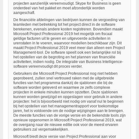
projecten aanzienlijk vereenvoudigt. Skype for Business is geen
onderdeel van het pakket en moet afzonderlijk worden
aangeschaft.
De financiële afdelingen van bedrijven kunnen de vergoeding van
teamleden met betrekking tot het project direct in de software
berekenen, evenals andere kosten registreren. Bovendien maakt
Microsoft Project Professional 2019 het mogelijk om fiscaal
geldige facturen uit te geven en uitgevoerde activiteiten in
urenstaten in te voeren, waarvoor modellen beschikbaar zijn. Dit
maakt Project Professional 2019 veel meer dan alleen een Project
Management-tool. De software speelt ook een belangrijke rol bij
het opstellen van de begroting en het plannen van financiële
activiteiten, indien nodig. De integratie van Business Intelligence-
software vereenvoudigt dit proces verder.
Gebruikers die Microsoft Project Professional nog niet hebben
geprobeerd, zullen snel vertrouwd raken met de uitgebreide
functies van het programma dankzij de sjablonen die bij de
software worden geleverd en waarmee ze zelfs complexe
projecten in enkele minuten kunnen opzetten. Deze sjablonen
kunnen worden gewijzigd en opgeslagen voor gebruik in andere
projecten: het is bijvoorbeeld niet nodig om vanaf nul te beginnen
bij het opstellen van het managementrapport voor toekomstige
jaren, het is voldoende om de nodige wijzigingen aan te brengen.
De meeste functies van de vorige versie en de bekendste tools zijn
opnieuw opgenomen in Microsoft Project Professional 2019, wat
de overgang naar de nieuwe editie ook voor de meest ervaren
gebruikers zal vergemakkelijken.
Microsoft biedt deze versie van Project Professional aan voor