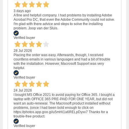
3 days ago
A fine and helpfull company. I had problems by installing Adobe
Acrobat Pro DC, that even the Adobe Community could not solve.
I'm glad with there advice and steps to solve the installing
problem. Joop van der Sluis.
Verified buyer
28 Jul 2026
Placing the order was easy. Afterwards, though, I received
countless emails in various languages and had a bit of trouble
with the installation. However, Macrosoft Support was very
helpful.
Verified buyer
24 Jul 2026
I bought MS Office 2021 to avoid paying for Office 365. I bought a
laptop with OFFICE 365 PRE-PAID FOR ONE YEAR, but did not
want an auto-renewal. The Macrosoft product installed without
problems, (once I had been bold enough to click on
https://photos.app.goo.gl/u5mHi1a6RELpDyxx7 Thanks for a
trouble-free product.
Verified buyer