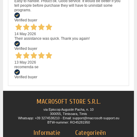
Easy to handle. Prduct ok. Good service. It would be better if you
tell people before purchase they will have to uninstall some
programs.
Verified buyer
14 May 2026
Their assistance was quick. Thank you again!
Verified buyer
13 May 2026
recomenda-se
Verified buyer
MACROSOFT STORE S.R.L.
via Episcop Augustin Pacha, n. 10
300055, Timisoara, Timis
Whatsapp: +39 3274538210 - Email: support@macrosoft-support.eu
BTW-nummer: RO45281950
Informatie
Categorieën