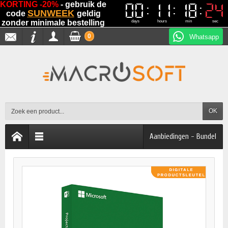
KORTING -20%
- gebruik de
00
00
11
11
18
18
23
23
SUNWEEK
code
geldig
zonder minimale bestelling
days
hours
min
sec
0
Whatsapp
OK
Aanbiedingen - Bundel