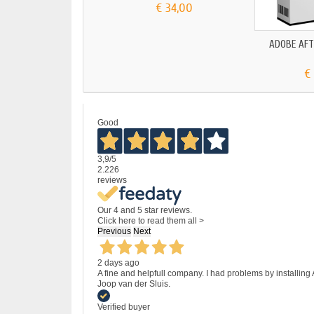
€ 34,00
ADOBE AFT
€
Good
3,9
/5
2.226
reviews
Our 4 and 5 star reviews.
Click here to read them all >
Previous
Next
2 days ago
A fine and helpfull company. I had problems by installing
Joop van der Sluis.
Verified buyer