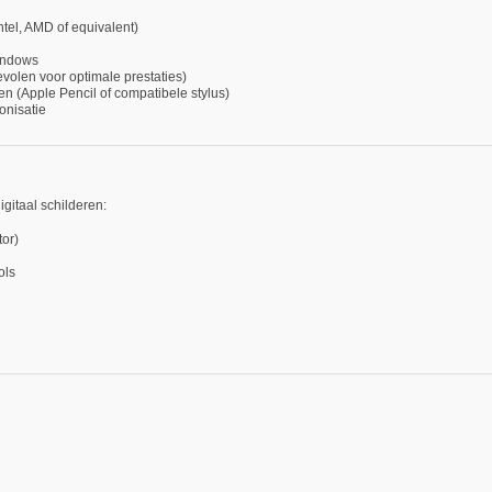
tel, AMD of equivalent)
Windows
volen voor optimale prestaties)
n (Apple Pencil of compatibele stylus)
onisatie
itaal schilderen:
tor)
ols