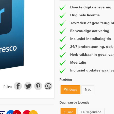
Directe digitale levering
Originele licentie
Tevreden of geld terug 
Eenvoudige activering
Inclusief installatiegids
24/7 ondersteuning, ook
Herbruikbaar in geval va
Meertalig
Inclusief updates waar v
Platform
Delen
Windows
Mac
Duur van de Licentie
1 Jaar
Eeuwigdurend