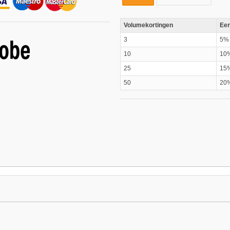
Volumekortingen
Een
3
5%
10
10
25
15
50
20