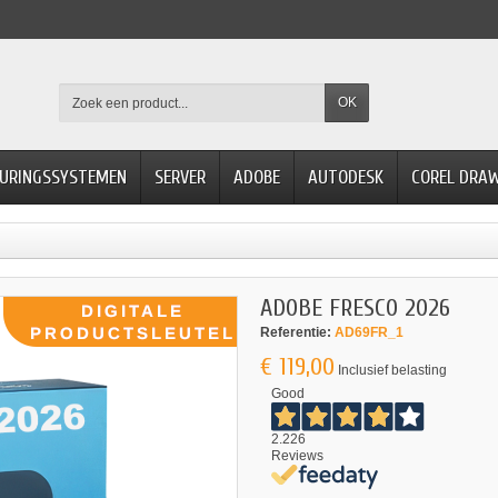
OK
URINGSSYSTEMEN
SERVER
ADOBE
AUTODESK
COREL DRA
ADOBE FRESCO 2026
Referentie:
AD69FR_1
€ 119,00
Inclusief belasting
Good
2.226
Reviews