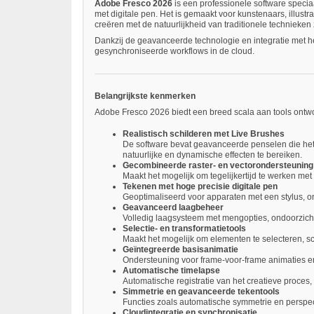
Adobe Fresco 2026
is een professionele software speciaa
met digitale pen. Het is gemaakt voor kunstenaars, illus
creëren met de natuurlijkheid van traditionele technieken 
Dankzij de geavanceerde technologie en integratie met h
gesynchroniseerde workflows in de cloud.
Belangrijkste kenmerken
Adobe Fresco 2026 biedt een breed scala aan tools ontwo
Realistisch schilderen met Live Brushes
De software bevat geavanceerde penselen die het 
natuurlijke en dynamische effecten te bereiken.
Gecombineerde raster- en vectorondersteuning
Maakt het mogelijk om tegelijkertijd te werken met
Tekenen met hoge precisie digitale pen
Geoptimaliseerd voor apparaten met een stylus, ond
Geavanceerd laagbeheer
Volledig laagsysteem met mengopties, ondoorzicht
Selectie- en transformatietools
Maakt het mogelijk om elementen te selecteren, sc
Geïntegreerde basisanimatie
Ondersteuning voor frame-voor-frame animaties e
Automatische timelapse
Automatische registratie van het creatieve proces,
Simmetrie en geavanceerde tekentools
Functies zoals automatische symmetrie en perspec
Cloudintegratie en synchronisatie