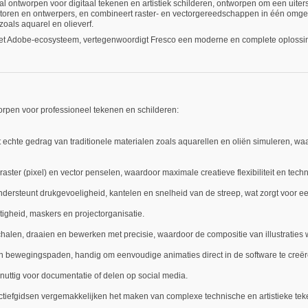
l ontworpen voor digitaal tekenen en artistiek schilderen, ontworpen om een uiters
tratoren en ontwerpers, en combineert raster- en vectorgereedschappen in één omgev
zoals aquarel en olieverf.
et Adobe-ecosysteem, vertegenwoordigt Fresco een moderne en complete oplossing v
rpen voor professioneel tekenen en schilderen:
echte gedrag van traditionele materialen zoals aquarellen en oliën simuleren, wa
 raster (pixel) en vector penselen, waardoor maximale creatieve flexibiliteit en tec
ersteunt drukgevoeligheid, kantelen en snelheid van de streep, wat zorgt voor een 
igheid, maskers en projectorganisatie.
halen, draaien en bewerken met precisie, waardoor de compositie van illustraties 
n bewegingspaden, handig om eenvoudige animaties direct in de software te creër
 nuttig voor documentatie of delen op social media.
tiefgidsen vergemakkelijken het maken van complexe technische en artistieke tek