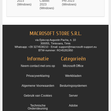
2023
Classic
Pro 2023
(Windows)
2023
(Windows)
(Windows)
MACROSOFT STORE S.R.L.
via Episcop Augustin Pacha, n. 10
300055, Timisoara, Timis
Whatsapp: +39 3274538210 - Email: support@macrosoft-support.eu
BTW-nummer: RO45281950
Informatie
Categorieën
Neem contact met ons op
Microsoft Office
Privacyverklaring
Werkbladen
Algemene Voorwaarden
Besturingssystemen
Gebruik van Cookies
Server
Technische
Adobe
Ondersteuning