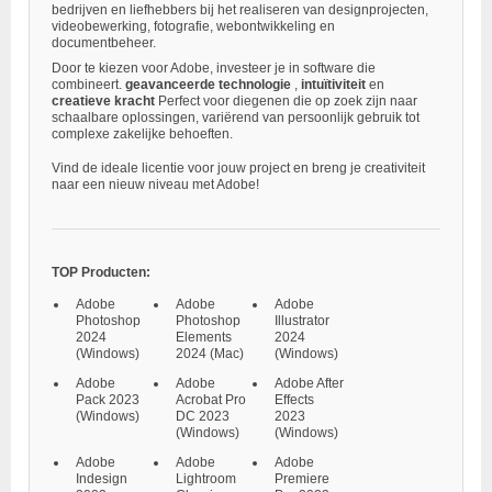
bedrijven en liefhebbers bij het realiseren van designprojecten,
videobewerking, fotografie, webontwikkeling en
documentbeheer.
Door te kiezen voor Adobe, investeer je in software die
combineert.
geavanceerde technologie
,
intuïtiviteit
en
creatieve kracht
Perfect voor diegenen die op zoek zijn naar
schaalbare oplossingen, variërend van persoonlijk gebruik tot
complexe zakelijke behoeften.
Vind de ideale licentie voor jouw project en breng je creativiteit
naar een nieuw niveau met Adobe!
TOP Producten:
Adobe
Adobe
Adobe
Photoshop
Photoshop
Illustrator
2024
Elements
2024
(Windows)
2024 (Mac)
(Windows)
Adobe
Adobe
Adobe After
Pack 2023
Acrobat Pro
Effects
(Windows)
DC 2023
2023
(Windows)
(Windows)
Adobe
Adobe
Adobe
Indesign
Lightroom
Premiere