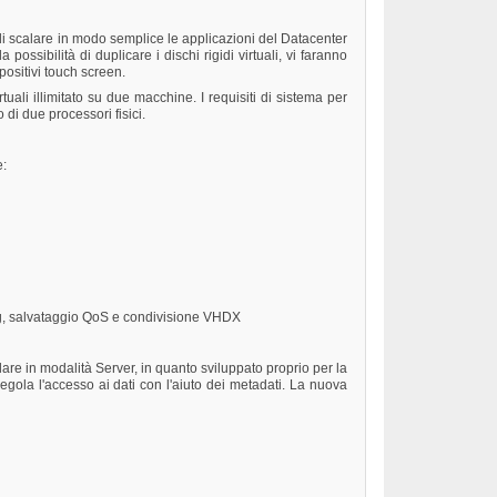
 di scalare in modo semplice le applicazioni del Datacenter
sibilità di duplicare i dischi rigidi virtuali, vi faranno
positivi touch screen.
i illimitato su due macchine. I requisiti di sistema per
i due processori fisici.
e:
ing, salvataggio QoS e condivisione VHDX
re in modalità Server, in quanto sviluppato proprio per la
ola l'accesso ai dati con l'aiuto dei metadati. La nuova