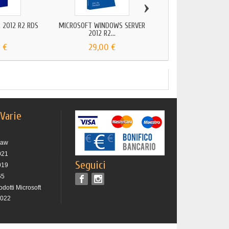
›
 2012 R2 RDS
MICROSOFT WINDOWS SERVER
WINDOWS SERVER 2
2012 R2...
ESSENTIALS
 €
29,00 €
29,00 €
 Varie
raw
021
Seguici
019
65
rodotti Microsoft
2022