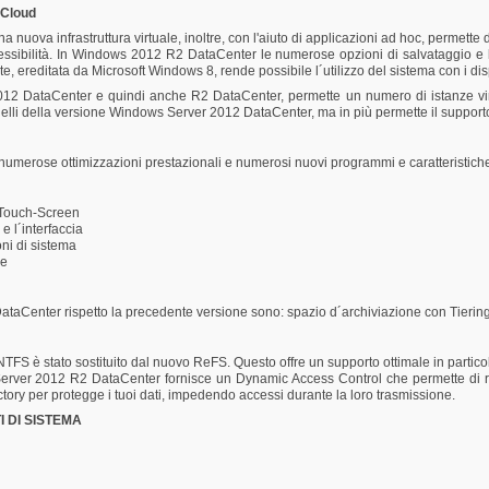
i Cloud
uova infrastruttura virtuale, inoltre, con l'aiuto di applicazioni ad hoc, permette
ssibilità. In Windows 2012 R2 DataCenter le numerose opzioni di salvataggio e la pos
te, ereditata da Microsoft Windows 8, rende possibile l´utilizzo del sistema con i dis
12 DataCenter e quindi anche R2 DataCenter, permette un numero di istanze virtual
 della versione Windows Server 2012 DataCenter, ma in più permette il supporto d
merose ottimizzazioni prestazionali e numerosi nuovi programmi e caratteristich
i Touch-Screen
 l´interfaccia
ni di sistema
le
DataCenter rispetto la precedente versione sono: spazio d´archiviazione con Tier
S è stato sostituito dal nuovo ReFS. Questo offre un supporto ottimale in particola
erver 2012 R2 DataCenter fornisce un Dynamic Access Control che permette di reg
ectory per protegge i tuoi dati, impedendo accessi durante la loro trasmissione.
 DI SISTEMA