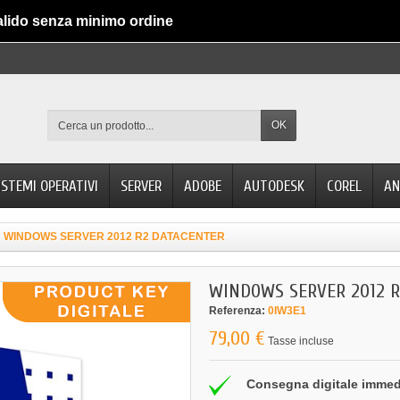
alido senza minimo ordine
OK
ISTEMI OPERATIVI
SERVER
ADOBE
AUTODESK
COREL
AN
WINDOWS SERVER 2012 R2 DATACENTER
WINDOWS SERVER 2012 
Referenza:
0IW3E1
79,00 €
Tasse incluse
Consegna digitale immed