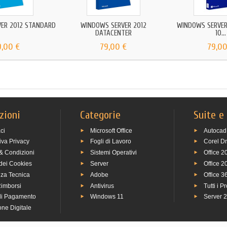
ER 2012 STANDARD
WINDOWS SERVER 2012
WINDOWS SERVER
DATACENTER
10...
9,00 €
79,00 €
79,00
zioni
Categorie
Suite e
ci
Microsoft Office
Autocad
iva Privacy
Fogli di Lavoro
Corel D
& Condizioni
Sistemi Operativi
Office 2
 dei Cookies
Server
Office 2
nza Tecnica
Adobe
Office 3
Rimborsi
Antivirus
Tutti i P
di Pagamento
Windows 11
Server 
ne Digitale