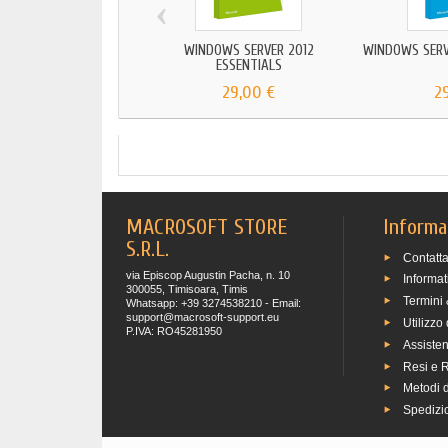
‹
WINDOWS SERVER 2012
WINDOWS SERV
ESSENTIALS
29,00 €
2
MACROSOFT STORE
Informa
S.R.L.
Contatta
via Episcop Augustin Pacha, n. 10
Informat
300055, Timisoara, Timis
Termini 
Whatsapp: +39 3274538210 - Email:
support@macrosoft-support.eu
Utilizzo
P.IVA: RO45281950
Assiste
Resi e 
Metodi 
Spedizio