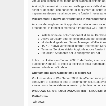
virtuali con licenza, in tal modo ogni istanza di sistema op
Altri miglioramenti si riscontrano nella gestione delle di
script di gestione, che consente di riutilizzare gli scrip
risparmiare risorse installando solo le funzioni necessari
Miglioramenti e nuove caratteristiche in Microsoft Wi
A causa dei miglioramenti apportati ed alle numerose nu
precedente, in termini di memoria e frequenza Cpu, adess
Installazione dei soli componenti di base: Per l'e
Active Directory: strumento di gestione per le risor
Modalità di gestione: Server Manager, WMI o Pow
IIS 7.0: nuova versione di Internet information Se
Terminal Services rivisto: Aggiunte nuove funzioni
BitLocker: Strumento per la crittografia dei dati
In Microsoft Windows Server 2008 DataCenter, è ancora
queste funzionalità, la velocità effettiva è stata aumentat
server potente ed affidabile.
Ottimamente attrezzato in tema di sicurezza
Più funzionalità in Win Server 2008 DataCenter sono prog
condizioni di accesso o stati di sistema non sicuri, attrave
avrete non solo un sistema operativo potente e con una ec
WINDOWS SERVER 2008 DATACENTER - REQUISITI D
Piattaforma
Windows