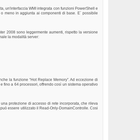
ata, un'interfaccia WMI integrata con funzioni PowerShell e
bile o meno in aggiunta ai componenti di base. E´ possibile
nter 2008 sono leggermente aumenti, rispetto la versione
ale la modalità server:
nche la funzione “Hot Replace Memory”. Ad eccezione di
M e fino a 64 processori, offrendo così un sistema operativo
una protezione di accesso di rete incorporata, che rileva
zza, può essere utilizzato il Read-Only-DomainControlle. Cosi