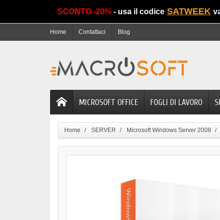
SATWEEK
SCONTO -20%
- usa il codice
v
Home
Contattaci
Blog
MICROSOFT OFFICE
FOGLI DI LAVORO
S
Home
SERVER
Microsoft Windows Server 2008