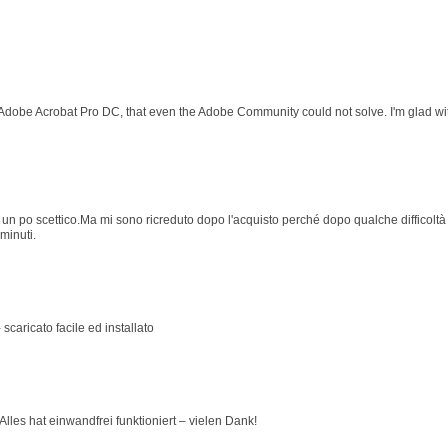
 Adobe Acrobat Pro DC, that even the Adobe Community could not solve. I'm glad wit
 po scettico.Ma mi sono ricreduto dopo l'acquisto perché dopo qualche difficoltà p
minuti.
 scaricato facile ed installato
lles hat einwandfrei funktioniert – vielen Dank!