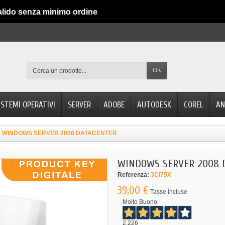
alido senza minimo ordine
OK
ISTEMI OPERATIVI
SERVER
ADOBE
AUTODESK
COREL
AN
WINDOWS SERVER 2008 DATACENTER
WINDOWS SERVER 2008 
Referenza:
3CI75X
39,00 €
Tasse incluse
Molto Buono
2.226