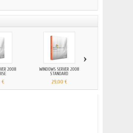
›
VER 2008
WINDOWS SERVER 2008
WINDOWS SERVER 2
RISE
STANDARD
DATACENTER
 €
29,00 €
39,00 €