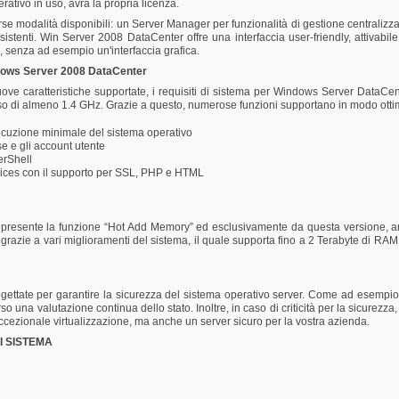
erativo in uso, avrà la propria licenza.
verse modalità disponibili: un Server Manager per funzionalità di gestione centralizz
t esistenti. Win Server 2008 DataCenter offre una interfaccia user-friendly, attiva
e, senza ad esempio un'interfaccia grafica.
ndows Server 2008 DataCenter
ove caratteristiche supportate, i requisiti di sistema per Windows Server DataCe
o di almeno 1.4 GHz. Grazie a questo, numerose funzioni supportano in modo ottim
secuzione minimale del sistema operativo
se e gli account utente
erShell
rvices con il supporto per SSL, PHP e HTML
 presente la funzione “Hot Add Memory” ed esclusivamente da questa versione, a
a grazie a vari miglioramenti del sistema, il quale supporta fino a 2 Terabyte di RA
ettate per garantire la sicurezza del sistema operativo server. Come ad esempio 
rso una valutazione continua dello stato. Inoltre, in caso di criticità per la sicure
cezionale virtualizzazione, ma anche un server sicuro per la vostra azienda.
I SISTEMA