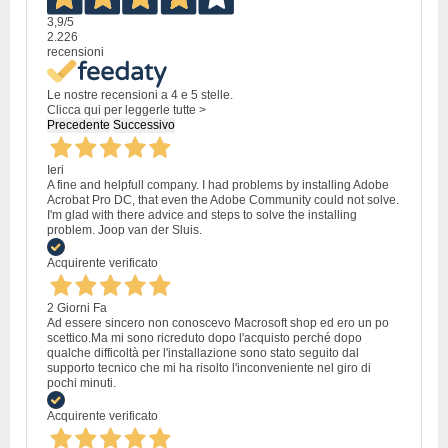
3,9
/5
2.226
recensioni
Le nostre recensioni a 4 e 5 stelle.
Clicca qui per leggerle tutte >
Precedente
Successivo
Ieri
A fine and helpfull company. I had problems by installing Adobe
Acrobat Pro DC, that even the Adobe Community could not solve.
I'm glad with there advice and steps to solve the installing
problem. Joop van der Sluis.
Acquirente verificato
2 Giorni Fa
Ad essere sincero non conoscevo Macrosoft shop ed ero un po
scettico.Ma mi sono ricreduto dopo l'acquisto perché dopo
qualche difficoltà per l'installazione sono stato seguito dal
supporto tecnico che mi ha risolto l'inconveniente nel giro di
pochi minuti.
Acquirente verificato