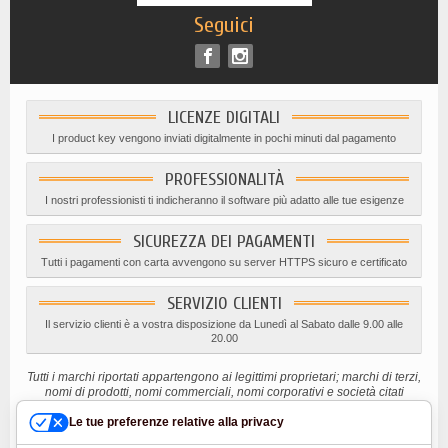
Seguici
LICENZE DIGITALI
I product key vengono inviati digitalmente in pochi minuti dal pagamento
PROFESSIONALITÀ
I nostri professionisti ti indicheranno il software più adatto alle tue esigenze
SICUREZZA DEI PAGAMENTI
Tutti i pagamenti con carta avvengono su server HTTPS sicuro e certificato
SERVIZIO CLIENTI
Il servizio clienti è a vostra disposizione da Lunedì al Sabato dalle 9.00 alle
20.00
Tutti i marchi riportati appartengono ai legittimi proprietari; marchi di terzi,
nomi di prodotti, nomi commerciali, nomi corporativi e società citati
possono essere marchi di proprietà dei rispettivi titolari o marchi registrati
d’altre società e sono stati utilizzati a puro scopo esplicativo ed a
Le tue preferenze relative alla privacy
beneficio del possessore, senza alcun fine di violazione dei diritti di