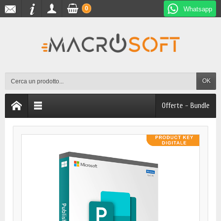
0
Whatsapp
OK
Offerte - Bundle