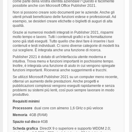
come parte della vostra identità aziendale? Questo è facilmente
possibile anche con Microsoft Office Publisher 2021.
Non si possono creare solo documenti per le aziende. Anche gli
utenti privati ​​beneficiano delle funzioni estese e professionali. Ad
esempio, se desideri creare etichette o biglietti di auguri di alta
qualità.
Grazie ai numerosi modelli integrati in Publisher 2021, risparmi
molto tempo e lavoro. Tutti i contenuti grafici e la formattazione
sono già stati eseguiti. Tutto quello che devi fare è inserire i tuoi
contenuti e testi individuali. Ci sono diverse categorie di modelli tra
cui scegliere. È integrata anche una funzione di ricerca.
Publisher 2021 è dotato di un'interfaccia utente moderna e
intuitiva. Trova menu e funzioni importanti in pochissimo tempo.
Inoltre, è integrata una funzione di aiuto in cui vengono spiegate
funzioni importanti. Riceverai anche suggerimenti e trucchi.
Se utilizzi Microsoft Publisher 2021 su un computer meno recente,
otterrai un aumento delle prestazioni. Anche progetti e
pubblicazioni complessi vengono eseguiti rapidamente e senza
problemi su sistemi più lenti, così puoi sempre lavorare in modo
produttivo.
Requisiti minimi
Processore
dual core con almeno 1,6 GHz o più veloce
Memoria
4GB (RAM)
Spazio sul disco
4GB
Scheda grafica
DirectX 9 o superiore e supporto WDDM 2.0;