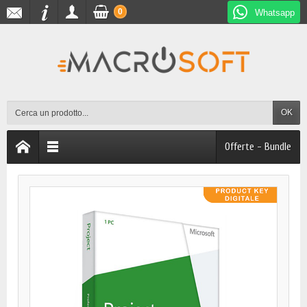
0
Whatsapp
OK
Offerte - Bundle