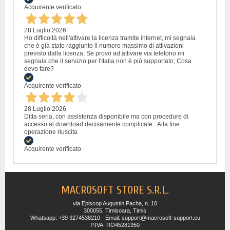
Acquirente verificato
28 Luglio 2026
Ho difficoltà nell'attivare la licenza tramite internet, mi segnala
che è già stato raggiunto il numero massimo di attivazioni
previsto dalla licenza; Se provo ad attivare via telefono mi
segnala che il servizio per l'Italia non è più supportato; Cosa
devo fare?
Acquirente verificato
28 Luglio 2026
Ditta seria, con assistenza disponibile ma con procedure di
accesso al download decisamente complicate. .Alla fine
operazione riuscita
Acquirente verificato
MACROSOFT STORE S.R.L.
via Episcop Augustin Pacha, n. 10
300055, Timisoara, Timis
Whatsapp: +39 3274538210 - Email: support@macrosoft-support.eu
P.IVA: RO45281950