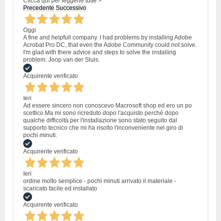
Clicca qui per leggerle tutte >
Precedente
Successivo
Oggi
A fine and helpfull company. I had problems by installing Adobe
Acrobat Pro DC, that even the Adobe Community could not solve.
I'm glad with there advice and steps to solve the installing
problem. Joop van der Sluis.
Acquirente verificato
Ieri
Ad essere sincero non conoscevo Macrosoft shop ed ero un po
scettico.Ma mi sono ricreduto dopo l'acquisto perché dopo
qualche difficoltà per l'installazione sono stato seguito dal
supporto tecnico che mi ha risolto l'inconveniente nel giro di
pochi minuti.
Acquirente verificato
Ieri
ordine molto semplice - pochi minuti arrivato il materiale -
scaricato facile ed installato
Acquirente verificato