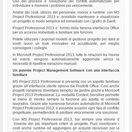
Uso dei processi e risoluzione dei conflitti automatizzato per
individuare e risolvere i problemi più velocemente.
Analisi dei costi, utilizzo del personale, risorse e runtime: con MS
Project Professional 2013 e´ possibile mantenere e visualizzare
un progetto in modo semplice ed immediato con i grafici di Gantt.
Project Professional 2013 e´ fornito della famosa interfaccia Office
per un accesso immediato e familiare alle funzioni.
Potete utilizzare i popolari modelli di gestione progetto per dare ai
vostri lavori un look innovativo ed accattivante, per meglio
coinvolgere i colleghi.
In Microsoft Project Professional 2013, tutte le relazioni tra risorse
ed eventi, vengono automaticamente aggiornate senza la
necessità di ripetitive variazioni manuali.
Un potente Project Management Software con una interfaccia
familiare
MS Project 2013 Professional si presenta con un aspetto familiare
grazie all´interfaccia utente ripresa dai Prodotti Office. Così anche
progetti complessi diventano semplici da gestire grazie a Microsoft
Project 2013 Professional. La modalità Context Sensitive permette
al menù di mostra sempre la funzione più adatta al contesto
lavorativo. Grazie alle numerose funzioni automatiche di Microsoft
Project Professional 2013, è possibile scoprire ogni tipo di conflitto
progettuale, permettendoti di adottare velocemente una soluzione.
Con MS Project Professional 2013, hai sempre una visione d
´insieme dei più importanti criteri di progetto. Puoi monitorare i
costi anche runtime od aggiungere gli acquisti necessari per la