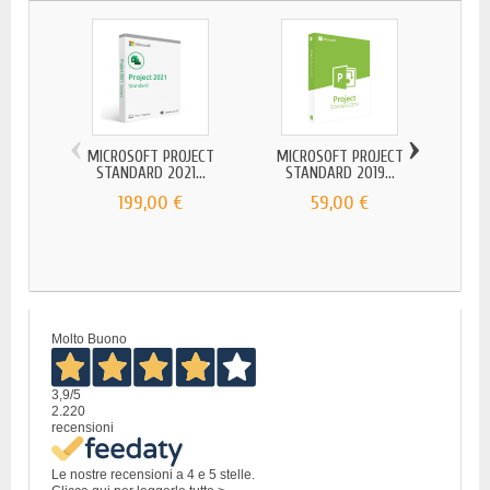
‹
›
MICROSOFT PROJECT
MICROSOFT PROJECT
MIC
STANDARD 2021...
STANDARD 2019...
ST
199,00 €
59,00 €
Molto Buono
3,9
/5
2.220
recensioni
Le nostre recensioni a 4 e 5 stelle.