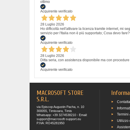
ottimo
Acquirente verificato
28 Luglio 2026
Ho difficoltà nell'attivare la licenza tramite internet, mi
servizio per l'Italia non è più supportato; Cosa devo fare?
Acquirente verificato
28 Luglio 2026
Ditta seria, con assistenza disponibile ma con procedure
Acquirente verificato
MACROSOFT STORE
Informa
S.R.L.
Contatta
via Episcop Augustin Pacha, n. 10
Informat
300055, Timisoara, Timis
Termini 
Whatsapp: +39 3274538210 - Email:
support@macrosoft-support.eu
Utilizzo
P.IVA: RO45281950
Assiste