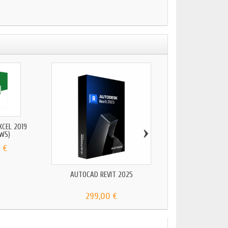
›
XCEL 2019
WS)
 €
AUTOCAD REVIT 2025
MICROSOFT EXCEL
(WINDOWS)
299,00 €
14,90 €