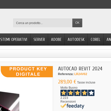
OK
ISTEMI OPERATIVI
SERVER
ADOBE
AUTODESK
COREL
AN
AUTOCAD REVIT 2024
Referenza:
LR24V02
289,00 €
Tasse incluse
Molto Buono
2.223
Recensioni