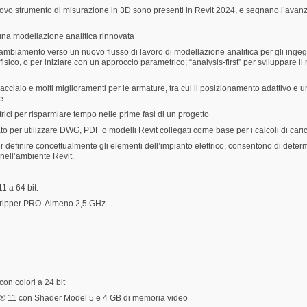
 nuovo strumento di misurazione in 3D sono presenti in Revit 2024, e segnano l’avanz
on una modellazione analitica rinnovata
cambiamento verso un nuovo flusso di lavoro di modellazione analitica per gli ingegne
sico, o per iniziare con un approccio parametrico; “analysis-first” per sviluppare il mo
acciaio e molti miglioramenti per le armature, tra cui il posizionamento adattivo e 
e.
ttrici per risparmiare tempo nelle prime fasi di un progetto
o per utilizzare DWG, PDF o modelli Revit collegati come base per i calcoli di caric
r definire concettualmente gli elementi dell’impianto elettrico, consentono di determin
nell’ambiente Revit.
 a 64 bit.
ripper PRO. Almeno 2,5 GHz.
on colori a 24 bit
tX® 11 con Shader Model 5 e 4 GB di memoria video