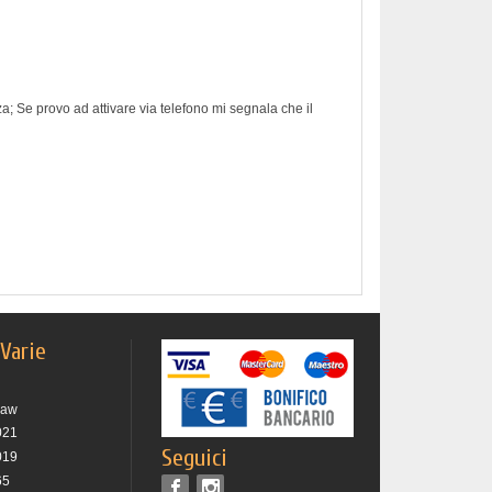
nza; Se provo ad attivare via telefono mi segnala che il
 Varie
raw
021
Seguici
019
65