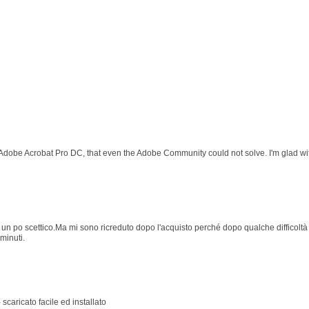
 Adobe Acrobat Pro DC, that even the Adobe Community could not solve. I'm glad wit
 po scettico.Ma mi sono ricreduto dopo l'acquisto perché dopo qualche difficoltà p
minuti.
 scaricato facile ed installato