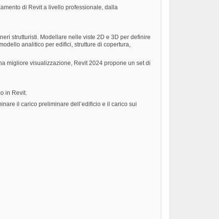
amento di Revit a livello professionale, dalla
ri strutturisti. Modellare nelle viste 2D e 3D per definire
dello analitico per edifici, strutture di copertura,
una migliore visualizzazione, Revit 2024 propone un set di
o in Revit.
are il carico preliminare dell’edificio e il carico sui