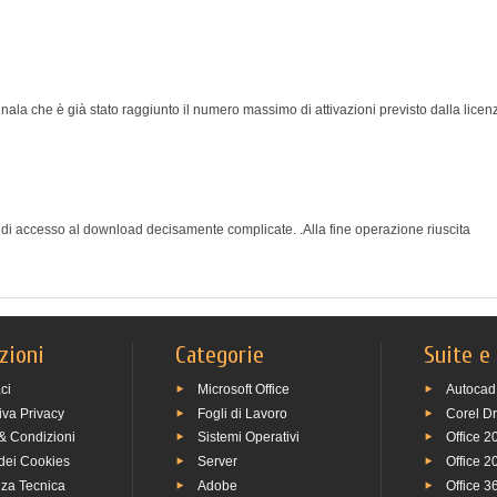
 segnala che è già stato raggiunto il numero massimo di attivazioni previsto dalla lice
 di accesso al download decisamente complicate. .Alla fine operazione riuscita
zioni
Categorie
Suite e
ci
Microsoft Office
Autocad
iva Privacy
Fogli di Lavoro
Corel D
& Condizioni
Sistemi Operativi
Office 2
 dei Cookies
Server
Office 2
nza Tecnica
Adobe
Office 3