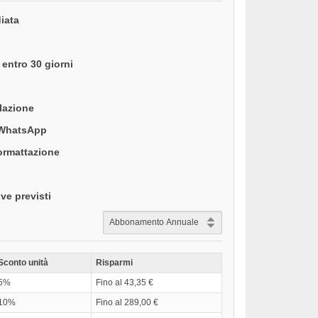
iata
entro 30 giorni
llazione
 WhatsApp
formattazione
ve previsti
Sconto unità
Risparmi
5%
Fino al 43,35 €
10%
Fino al 289,00 €