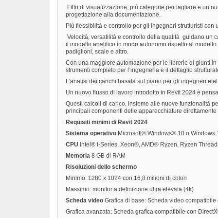
Filtri di visualizzazione, più categorie per tagliare e un
progettazione alla documentazione.
Più flessibilità e controllo per gli ingegneri strutturisti c
Velocità, versatilità e controllo della qualità guidano un 
il modello analitico in modo autonomo rispetto al modello fi
padiglioni, scale e altro.
Con una maggiore automazione per le librerie di giunti in 
strumenti completo per l’ingegneria e il dettaglio struttural
L’analisi dei carichi basata sul piano per gli ingegneri ele
Un nuovo flusso di lavoro introdotto in Revit 2024 è pensat
Questi calcoli di carico, insieme alle nuove funzionalità pe
principali componenti delle apparecchiature direttamente 
Requisiti minimi di Revit 2024
Sistema operativo
Microsoft® Windows® 10 o Windows 11
CPU
Intel® i-Series, Xeon®, AMD® Ryzen, Ryzen Thread
Memoria
8 GB di RAM
Risoluzioni dello schermo
Minimo: 1280 x 1024 con 16,8 milioni di colori
Massimo: monitor a definizione ultra elevata (4k)
Scheda video
Grafica di base: Scheda video compatibile c
Grafica avanzata: Scheda grafica compatibile con Direc