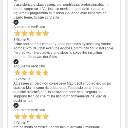
Ieri
L'assistenza è stata essenziale, gentilezza, professionalità mi
hanno sorpreso. Il Vs. tecnico merita un aumento. x quanto
riguarda il programma mi riservo x quando avrò imparato ad
usarlo bene. Grazie cordialità
Acquirente verificato
3 Giorni Fa
A fine and helpfull company. I had problems by installing Adobe
Acrobat Pro DC, that even the Adobe Community could not solve.
I'm glad with there advice and steps to solve the installing
problem. Joop van der Sluis.
Acquirente verificato
3 Giorni Fa
Ad essere sincero non conoscevo Macrosoft shop ed ero un po
scettico.Ma mi sono ricreduto dopo l'acquisto perché dopo
qualche difficoltà per l'installazione sono stato seguito dal
supporto tecnico che mi ha risolto l'inconveniente nel giro di
pochi minuti.
Acquirente verificato
4 Giorni Fa
ordine molto semplice - pochi minuti arrivato il materiale -