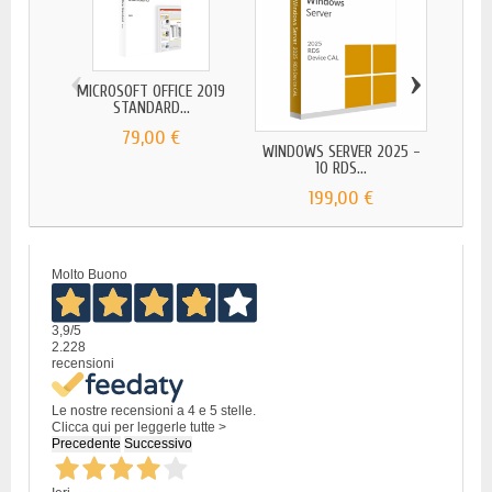
‹
›
MICROSOFT OFFICE 2019
MICR
STANDARD...
79,00 €
WINDOWS SERVER 2025 -
10 RDS...
199,00 €
Molto Buono
3,9
/5
2.228
recensioni
Le nostre recensioni a 4 e 5 stelle.
Clicca qui per leggerle tutte >
Precedente
Successivo