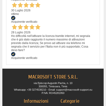
30 Luglio 2026
ottimo
Acquirente verificato
28 Luglio 2026
Ho difficoltà nell'attivare la licenza tramite internet, mi segnala
che è già stato raggiunto il numero massimo di attivazioni
previsto dalla licenza; Se provo ad attivare via telefono mi
segnala che il servizio per l'Italia non è più supportato; Cosa
devo fare?
Acquirente verificato
MACROSOFT STORE S.R.L.
via Episcop Augustin Pacha, n. 10
300055, Timisoara, Timis
Whatsapp: +39 3274538210 - Email: support@macrosoft-support.eu
P.IVA: RO45281950
Informazioni
Categorie