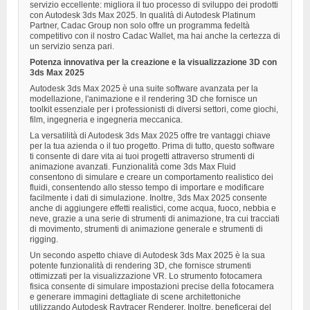
servizio eccellente: migliora il tuo processo di sviluppo dei prodotti
con Autodesk 3ds Max 2025. In qualità di Autodesk Platinum
Partner, Cadac Group non solo offre un programma fedeltà
competitivo con il nostro Cadac Wallet, ma hai anche la certezza di
un servizio senza pari.
Potenza innovativa per la creazione e la visualizzazione 3D con
3ds Max 2025
Autodesk 3ds Max 2025 è una suite software avanzata per la
modellazione, l'animazione e il rendering 3D che fornisce un
toolkit essenziale per i professionisti di diversi settori, come giochi,
film, ingegneria e ingegneria meccanica.
La versatilità di Autodesk 3ds Max 2025 offre tre vantaggi chiave
per la tua azienda o il tuo progetto. Prima di tutto, questo software
ti consente di dare vita ai tuoi progetti attraverso strumenti di
animazione avanzati. Funzionalità come 3ds Max Fluid
consentono di simulare e creare un comportamento realistico dei
fluidi, consentendo allo stesso tempo di importare e modificare
facilmente i dati di simulazione. Inoltre, 3ds Max 2025 consente
anche di aggiungere effetti realistici, come acqua, fuoco, nebbia e
neve, grazie a una serie di strumenti di animazione, tra cui tracciati
di movimento, strumenti di animazione generale e strumenti di
rigging.
Un secondo aspetto chiave di Autodesk 3ds Max 2025 è la sua
potente funzionalità di rendering 3D, che fornisce strumenti
ottimizzati per la visualizzazione VR. Lo strumento fotocamera
fisica consente di simulare impostazioni precise della fotocamera
e generare immagini dettagliate di scene architettoniche
utilizzando Autodesk Raytracer Renderer. Inoltre, beneficerai del