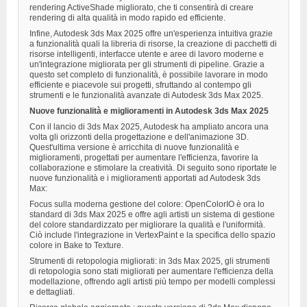
rendering ActiveShade migliorato, che ti consentirà di creare
rendering di alta qualità in modo rapido ed efficiente.
Infine, Autodesk 3ds Max 2025 offre un'esperienza intuitiva grazie
a funzionalità quali la libreria di risorse, la creazione di pacchetti di
risorse intelligenti, interfacce utente e aree di lavoro moderne e
un'integrazione migliorata per gli strumenti di pipeline. Grazie a
questo set completo di funzionalità, è possibile lavorare in modo
efficiente e piacevole sui progetti, sfruttando al contempo gli
strumenti e le funzionalità avanzate di Autodesk 3ds Max 2025.
Nuove funzionalità e miglioramenti in Autodesk 3ds Max 2025
Con il lancio di 3ds Max 2025, Autodesk ha ampliato ancora una
volta gli orizzonti della progettazione e dell'animazione 3D.
Quest'ultima versione è arricchita di nuove funzionalità e
miglioramenti, progettati per aumentare l'efficienza, favorire la
collaborazione e stimolare la creatività. Di seguito sono riportate le
nuove funzionalità e i miglioramenti apportati ad Autodesk 3ds
Max:
Focus sulla moderna gestione del colore: OpenColorIO è ora lo
standard di 3ds Max 2025 e offre agli artisti un sistema di gestione
del colore standardizzato per migliorare la qualità e l'uniformità.
Ciò include l'integrazione in VertexPaint e la specifica dello spazio
colore in Bake to Texture.
Strumenti di retopologia migliorati: in 3ds Max 2025, gli strumenti
di retopologia sono stati migliorati per aumentare l'efficienza della
modellazione, offrendo agli artisti più tempo per modelli complessi
e dettagliati.