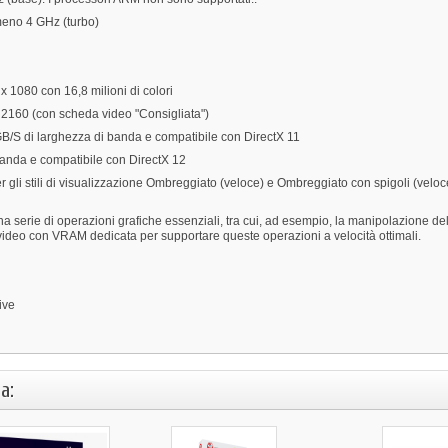
meno 4 GHz (turbo)
 1080 con 16,8 milioni di colori
x 2160 (con scheda video "Consigliata")
/S di larghezza di banda e compatibile con DirectX 11
anda e compatibile con DirectX 12
 gli stili di visualizzazione Ombreggiato (veloce) e Ombreggiato con spigoli (veloce).
a serie di operazioni grafiche essenziali, tra cui, ad esempio, la manipolazione dell
a video con VRAM dedicata per supportare queste operazioni a velocità ottimali.
ive
a: