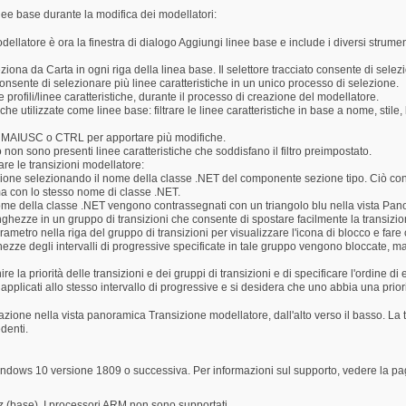
linee base durante la modifica dei modellatori:
ellatore è ora la finestra di dialogo Aggiungi linee base e include i diversi strumen
eziona da Carta in ogni riga della linea base. Il selettore tracciato consente di sel
consente di selezionare più linee caratteristiche in un unico processo di selezione.
 e profili/linee caratteristiche, durante il processo di creazione del modellatore.
che utilizzate come linee base: filtrare le linee caratteristiche in base a nome, stile,
e MAIUSC o CTRL per apportare più modifiche.
on sono presenti linee caratteristiche che soddisfano il filtro preimpostato.
are le transizioni modellatore:
sizione selezionando il nome della classe .NET del componente sezione tipo. Ciò con
ma con lo stesso nome di classe .NET.
nome della classe .NET vengono contrassegnati con un triangolo blu nella vista Pa
unghezze in un gruppo di transizioni che consente di spostare facilmente la transizi
ametro nella riga del gruppo di transizioni per visualizzare l'icona di blocco e fare c
hezze degli intervalli di progressive specificate in tale gruppo vengono bloccate, m
 la priorità delle transizioni e dei gruppi di transizioni e di specificare l'ordine di
applicati allo stesso intervallo di progressive e si desidera che uno abbia una priori
azione nella vista panoramica Transizione modellatore, dall'alto verso il basso. La t
edenti.
dows 10 versione 1809 o successiva. Per informazioni sul supporto, vedere la pagin
 (base). I processori ARM non sono supportati..