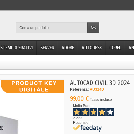
OK
ISTEMI OPERATIVI
SERVER
ADOBE
AUTODESK
COREL
AN
AUTOCAD CIVIL 3D 2024
Referenza:
AU324D
99,00 €
Tasse incluse
Molto Buono
2.223
Recensioni