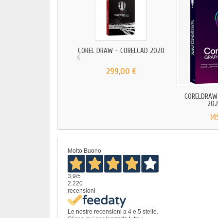
‹
COREL DRAW - CORELCAD 2020
299,00 €
CORELDRAW 
202
14
Molto Buono
3,9
/5
2.220
recensioni
Le nostre recensioni a 4 e 5 stelle.