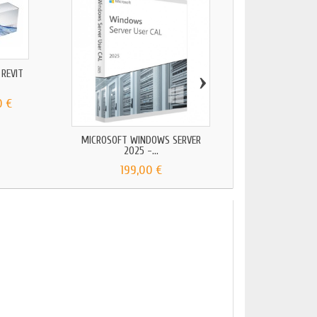
›
REVIT
BITDEFENDER ANTIVI
MAC...
0 €
74,99 €
MICROSOFT WINDOWS SERVER
2025 -...
199,00 €