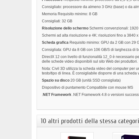
Consigliato: processore da almeno 3 GHz (base) o da al
Memoria
Requisito minimo: 8 GB
Consigliati: 32 GB
Risoluzione
dello
schermo
Schermi convenzionali: 1920 x
Schermi ad alta risoluzione e 4K: risoluzioni fino a 3840 
Scheda
grafica
Requisito minimo: GPU da 2 GB con 29 GB
Consigliata: GPU da 8 GB con 106 GB/S di larghezza di b
DirectX 12 con livello di funzionalità 12_0 è necessario per
delle schede video disponibili sul sito Web dei produttori.
Nota: Civil 3D utilizza la scheda video del computer per un
testo/tipo di linea. È consigliabile disporre di una sched
Spazio
su
disco
20 GB (unità SSD consigliata)
Dispositivo di puntamento
Compatibile con mouse MS
.
NET
Framework
.NET Framework 4.8 o versioni success
10 altri prodotti della stessa categori