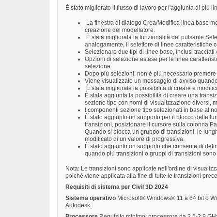
È stato migliorato il flusso di lavoro per l'aggiunta di più 
La finestra di dialogo Crea/Modifica linea base mod
creazione del modellatore.
È stata migliorata la funzionalità del pulsante Sel
analogamente, il selettore di linee caratteristiche 
Selezionare due tipi di linee base, inclusi tracciati
Opzioni di selezione estese per le linee caratteristi
selezione.
Dopo più selezioni, non è più necessario premer
Viene visualizzato un messaggio di avviso quando n
È stata migliorata la possibilità di creare e modific
È stata aggiunta la possibilità di creare una tran
sezione tipo con nomi di visualizzazione diversi, 
I componenti sezione tipo selezionati in base al 
È stato aggiunto un supporto per il blocco delle l
transizioni, posizionare il cursore sulla colonna Par
Quando si blocca un gruppo di transizioni, le lung
modificato di un valore di progressiva.
È stato aggiunto un supporto che consente di definire
quando più transizioni o gruppi di transizioni sono 
Nota: Le transizioni sono applicate nell'ordine di visualizz
poiché viene applicata alla fine di tutte le transizioni prec
Requisiti di sistema per Civil 3D 2024
Sistema operativo
Microsoft® Windows® 11 a 64 bit o Win
Autodesk.
Processore
Requisito minimo: processore da 2,5-2,9 GHz