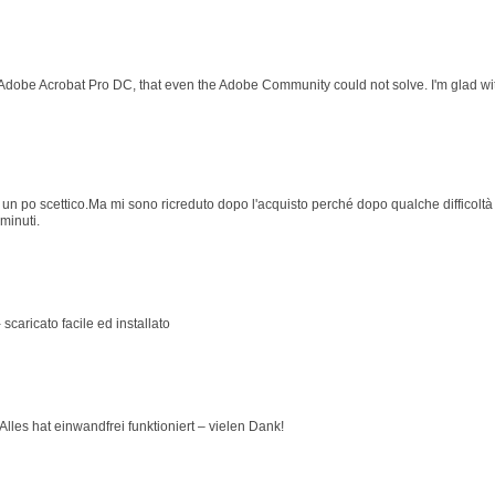
 Adobe Acrobat Pro DC, that even the Adobe Community could not solve. I'm glad wit
 po scettico.Ma mi sono ricreduto dopo l'acquisto perché dopo qualche difficoltà p
minuti.
 scaricato facile ed installato
lles hat einwandfrei funktioniert – vielen Dank!