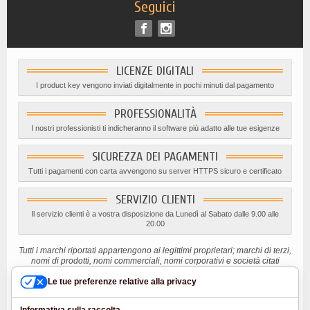
Seguici
LICENZE DIGITALI
I product key vengono inviati digitalmente in pochi minuti dal pagamento
PROFESSIONALITÀ
I nostri professionisti ti indicheranno il software più adatto alle tue esigenze
SICUREZZA DEI PAGAMENTI
Tutti i pagamenti con carta avvengono su server HTTPS sicuro e certificato
SERVIZIO CLIENTI
Il servizio clienti è a vostra disposizione da Lunedì al Sabato dalle 9.00 alle
20.00
Tutti i marchi riportati appartengono ai legittimi proprietari; marchi di terzi,
nomi di prodotti, nomi commerciali, nomi corporativi e società citati
possono essere marchi di proprietà dei rispettivi titolari o marchi registrati
Le tue preferenze relative alla privacy
d’altre società e sono stati utilizzati a puro scopo esplicativo ed a
beneficio del possessore, senza alcun fine di violazione dei diritti di
Copyright vigenti.