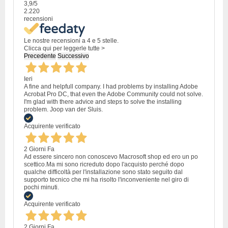
3,9
/5
2.220
recensioni
Le nostre recensioni a 4 e 5 stelle.
Clicca qui per leggerle tutte >
Precedente
Successivo
Ieri
A fine and helpfull company. I had problems by installing Adobe
Acrobat Pro DC, that even the Adobe Community could not solve.
I'm glad with there advice and steps to solve the installing
problem. Joop van der Sluis.
Acquirente verificato
2 Giorni Fa
Ad essere sincero non conoscevo Macrosoft shop ed ero un po
scettico.Ma mi sono ricreduto dopo l'acquisto perché dopo
qualche difficoltà per l'installazione sono stato seguito dal
supporto tecnico che mi ha risolto l'inconveniente nel giro di
pochi minuti.
Acquirente verificato
2 Giorni Fa