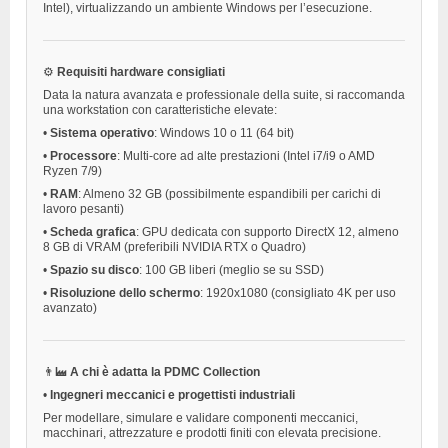
Intel), virtualizzando un ambiente Windows per l’esecuzione.
⚙️
Requisiti hardware consigliati
Data la natura avanzata e professionale della suite, si raccomanda
una workstation con caratteristiche elevate:
•
Sistema operativo
: Windows 10 o 11 (64 bit)
•
Processore
: Multi-core ad alte prestazioni (Intel i7/i9 o AMD
Ryzen 7/9)
•
RAM
: Almeno 32 GB (possibilmente espandibili per carichi di
lavoro pesanti)
•
Scheda grafica
: GPU dedicata con supporto DirectX 12, almeno
8 GB di VRAM (preferibili NVIDIA RTX o Quadro)
•
Spazio su disco
: 100 GB liberi (meglio se su SSD)
•
Risoluzione dello schermo
: 1920x1080 (consigliato 4K per uso
avanzato)
👨‍🏭
A chi è adatta la PDMC Collection
•
Ingegneri meccanici e progettisti industriali
Per modellare, simulare e validare componenti meccanici,
macchinari, attrezzature e prodotti finiti con elevata precisione.