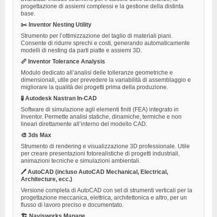
progettazione di assiemi complessi e la gestione della distinta
base.
✂️ Inventor Nesting Utility
Strumento per l’ottimizzazione del taglio di materiali piani.
Consente di ridurre sprechi e costi, generando automaticamente
modelli di nesting da parti piatte e assiemi 3D.
📏 Inventor Tolerance Analysis
Modulo dedicato all’analisi delle tolleranze geometriche e
dimensionali, utile per prevedere la variabilità di assemblaggio e
migliorare la qualità dei progetti prima della produzione.
🧪 Autodesk Nastran In-CAD
Software di simulazione agli elementi finiti (FEA) integrato in
Inventor. Permette analisi statiche, dinamiche, termiche e non
lineari direttamente all’interno del modello CAD.
🎨 3ds Max
Strumento di rendering e visualizzazione 3D professionale. Utile
per creare presentazioni fotorealistiche di progetti industriali,
animazioni tecniche e simulazioni ambientali.
🖊 AutoCAD (incluso AutoCAD Mechanical, Electrical,
Architecture, ecc.)
Versione completa di AutoCAD con set di strumenti verticali per la
progettazione meccanica, elettrica, architettonica e altro, per un
flusso di lavoro preciso e documentato.
🏗 Navisworks Manage