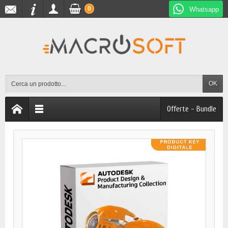
0
Whatsapp
OK
Offerte - Bundle