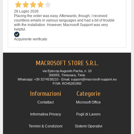
28 Luglio 2026
Placing the order was easy. Afterwards, though, I received
countless emails in various languages and had a bit of trouble
with the installation. However, Macrosoft Support was very
helpful.
Acquirente verificato
MACROSOFT STORE S.R.L.
via Episcop Augustin Pacha, n. 10
300055, Timisoara, Timis
Whatsapp: +39 3274538210 - Email: support@macrosoft-support.eu
P.IVA: RO45281950
Informazioni
Categorie
Contattaci
Microsoft Office
Informativa Privacy
Fogli di Lavoro
Termini & Condizioni
Sistemi Operativi