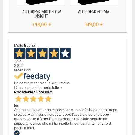
AUTODESK MOLDFLOW
AUTODESK FORMA
INSIGHT
799,00 €
349,00 €
Molto Buono
3,9
/5
2.219
recensioni
Le nostre recensioni a 4 e 5 stelle.
Clicca qui per leggerle tutte >
Precedente
Successivo
Ieri
Ad essere sincero non conoscevo Macrosoft shop ed ero un po
scettico.Ma mi sono ricreduto dopo l'acquisto perché dopo
qualche difficoltà per l'installazione sono stato seguito dal
supporto tecnico che mi ha risolto l'inconveniente nel giro di
pochi minuti.