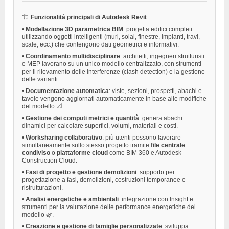
🏗️
Funzionalità principali di Autodesk Revit
•
Modellazione 3D parametrica BIM
: progetta edifici completi
utilizzando oggetti intelligenti (muri, solai, finestre, impianti, travi,
scale, ecc.) che contengono dati geometrici e informativi.
•
Coordinamento multidisciplinare
: architetti, ingegneri strutturisti
e MEP lavorano su un unico modello centralizzato, con strumenti
per il rilevamento delle interferenze (clash detection) e la gestione
delle varianti.
•
Documentazione automatica
: viste, sezioni, prospetti, abachi e
tavole vengono aggiornati automaticamente in base alle modifiche
del modello 📐.
•
Gestione dei computi metrici e quantità
: genera abachi
dinamici per calcolare superfici, volumi, materiali e costi.
•
Worksharing collaborativo
: più utenti possono lavorare
simultaneamente sullo stesso progetto tramite
file centrale
condiviso
o
piattaforme cloud
come BIM 360 e Autodesk
Construction Cloud.
•
Fasi di progetto e gestione demolizioni
: supporto per
progettazione a fasi, demolizioni, costruzioni temporanee e
ristrutturazioni.
•
Analisi energetiche e ambientali
: integrazione con Insight e
strumenti per la valutazione delle performance energetiche del
modello 🌿.
•
Creazione e gestione di famiglie personalizzate
: sviluppa