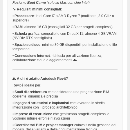
Fusion
o
Boot Camp
(solo su Mac con chip Intel).
🔧
Requisiti minimi consigliati
:
•
Processore
: Intel Core i7 o AMD Ryzen 7 (multicore, 3.0 GHz o
superiore)
•
RAM
: almeno 16 GB (consigliati 32 GB per progetti complessi)
•
Scheda grafica
: compatibile con DirectX 11, almeno 4 GB VRAM
(NVIDIA RTX consigliata)
•
Spazio su disco
: minimo 30 GB disponibili per installazione e file
temporanei
•
Connessione Internet
: richiesta per attivazione licenza,
collaborazione cloud e aggiornamenti ☁️
👥
A chi è adatto Autodesk Revit?
Revit è ideale per:
•
Studi di architettura
che desiderano una progettazione BIM
coerente, dinamica e precisa
•
Ingegneri strutturisti e impiantisti
che lavorano in stretta
integrazione con il progetto architettonico
•
Imprese di costruzione
che gestiscono progetti complessi e
vogliono ridurre errori e rilavorazioni
•
Coordinatori BIM e project manager
coinvolti nella gestione dei
modelli, delle varianti e della documentazione tecnica