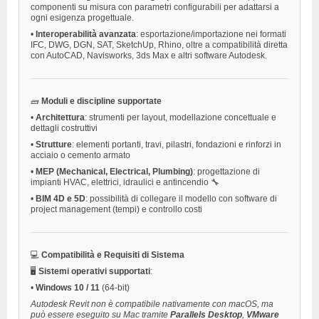
componenti su misura con parametri configurabili per adattarsi a
ogni esigenza progettuale.
•
Interoperabilità avanzata
: esportazione/importazione nei formati
IFC, DWG, DGN, SAT, SketchUp, Rhino, oltre a compatibilità diretta
con AutoCAD, Navisworks, 3ds Max e altri software Autodesk.
🧱
Moduli e discipline supportate
•
Architettura
: strumenti per layout, modellazione concettuale e
dettagli costruttivi
•
Strutture
: elementi portanti, travi, pilastri, fondazioni e rinforzi in
acciaio o cemento armato
•
MEP (Mechanical, Electrical, Plumbing)
: progettazione di
impianti HVAC, elettrici, idraulici e antincendio 🔧
•
BIM 4D e 5D
: possibilità di collegare il modello con software di
project management (tempi) e controllo costi
💻
Compatibilità e Requisiti di Sistema
🖥️
Sistemi operativi supportati
:
•
Windows 10 / 11
(64-bit)
Autodesk Revit non è compatibile nativamente con macOS, ma
può essere eseguito su Mac tramite
Parallels Desktop
,
VMware