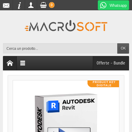
0
Whatsapp
OK
Offerte - Bundle