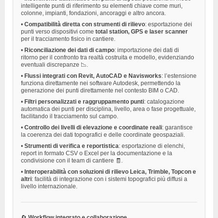
intelligente punti di riferimento su elementi chiave come muri,
colonne, impianti, fondazioni, ancoraggi e altro ancora.
•
Compatibilità diretta con strumenti di rilievo
: esportazione dei
punti verso dispositivi come
total station, GPS e laser scanner
per il tracciamento fisico in cantiere.
•
Riconciliazione dei dati di campo
: importazione dei dati di
ritorno per il confronto tra realtà costruita e modello, evidenziando
eventuali discrepanze 📉.
•
Flussi integrati con Revit, AutoCAD e Navisworks
: l’estensione
funziona direttamente nei software Autodesk, permettendo la
generazione dei punti direttamente nel contesto BIM o CAD.
•
Filtri personalizzati e raggruppamento punti
: catalogazione
automatica dei punti per disciplina, livello, area o fase progettuale,
facilitando il tracciamento sul campo.
•
Controllo dei livelli di elevazione e coordinate reali
: garantisce
la coerenza dei dati topografici e delle coordinate geospaziali.
•
Strumenti di verifica e reportistica
: esportazione di elenchi,
report in formato CSV o Excel per la documentazione e la
condivisione con il team di cantiere 🧾.
•
Interoperabilità con soluzioni di rilievo Leica, Trimble, Topcon e
altri
: facilità di integrazione con i sistemi topografici più diffusi a
livello internazionale.
🔄
Workflow integrato e collaborazione