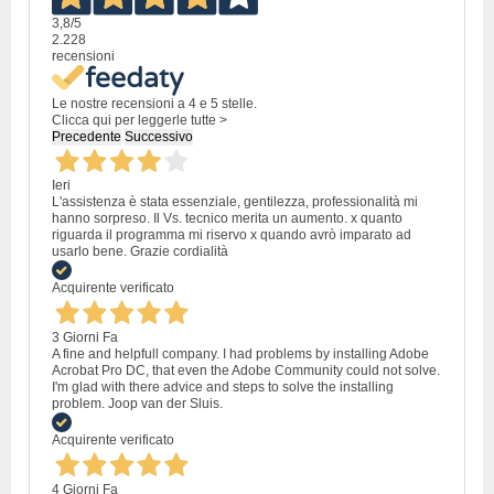
3,8
/5
2.228
recensioni
Le nostre recensioni a 4 e 5 stelle.
Clicca qui per leggerle tutte >
Precedente
Successivo
Ieri
L'assistenza è stata essenziale, gentilezza, professionalità mi
hanno sorpreso. Il Vs. tecnico merita un aumento. x quanto
riguarda il programma mi riservo x quando avrò imparato ad
usarlo bene. Grazie cordialità
Acquirente verificato
3 Giorni Fa
A fine and helpfull company. I had problems by installing Adobe
Acrobat Pro DC, that even the Adobe Community could not solve.
I'm glad with there advice and steps to solve the installing
problem. Joop van der Sluis.
Acquirente verificato
4 Giorni Fa