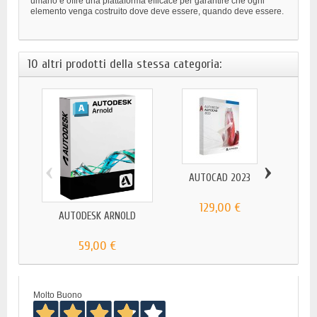
umano e offre una piattaforma efficace per garantire che ogni
elemento venga costruito dove deve essere, quando deve essere.
10 altri prodotti della stessa categoria:
‹
›
AUTOCAD 2023
129,00 €
AUTODESK ARNOLD
AUT
59,00 €
Molto Buono