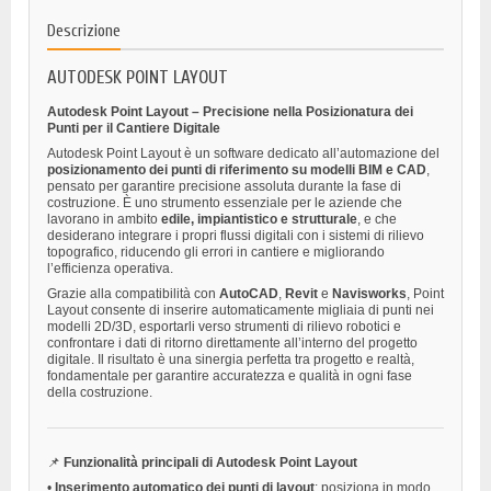
Descrizione
AUTODESK POINT LAYOUT
Autodesk Point Layout – Precisione nella Posizionatura dei
Punti per il Cantiere Digitale
Autodesk Point Layout è un software dedicato all’automazione del
posizionamento dei punti di riferimento su modelli BIM e CAD
,
pensato per garantire precisione assoluta durante la fase di
costruzione. È uno strumento essenziale per le aziende che
lavorano in ambito
edile, impiantistico e strutturale
, e che
desiderano integrare i propri flussi digitali con i sistemi di rilievo
topografico, riducendo gli errori in cantiere e migliorando
l’efficienza operativa.
Grazie alla compatibilità con
AutoCAD
,
Revit
e
Navisworks
, Point
Layout consente di inserire automaticamente migliaia di punti nei
modelli 2D/3D, esportarli verso strumenti di rilievo robotici e
confrontare i dati di ritorno direttamente all’interno del progetto
digitale. Il risultato è una sinergia perfetta tra progetto e realtà,
fondamentale per garantire accuratezza e qualità in ogni fase
della costruzione.
📌
Funzionalità principali di Autodesk Point Layout
•
Inserimento automatico dei punti di layout
: posiziona in modo