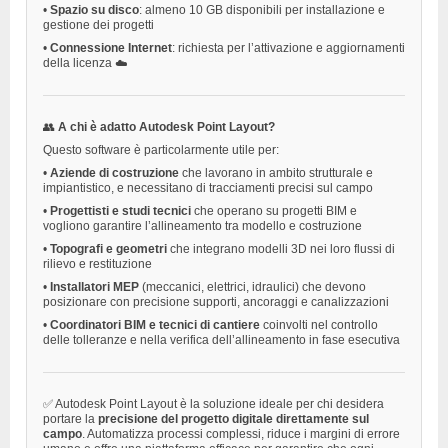
•
Spazio su disco
: almeno 10 GB disponibili per installazione e
gestione dei progetti
•
Connessione Internet
: richiesta per l’attivazione e aggiornamenti
della licenza ☁️
👥
A chi è adatto Autodesk Point Layout?
Questo software è particolarmente utile per:
•
Aziende di costruzione
che lavorano in ambito strutturale e
impiantistico, e necessitano di tracciamenti precisi sul campo
•
Progettisti e studi tecnici
che operano su progetti BIM e
vogliono garantire l’allineamento tra modello e costruzione
•
Topografi e geometri
che integrano modelli 3D nei loro flussi di
rilievo e restituzione
•
Installatori MEP
(meccanici, elettrici, idraulici) che devono
posizionare con precisione supporti, ancoraggi e canalizzazioni
•
Coordinatori BIM e tecnici di cantiere
coinvolti nel controllo
delle tolleranze e nella verifica dell’allineamento in fase esecutiva
✅ Autodesk Point Layout è la soluzione ideale per chi desidera
portare la
precisione del progetto digitale direttamente sul
campo
. Automatizza processi complessi, riduce i margini di errore