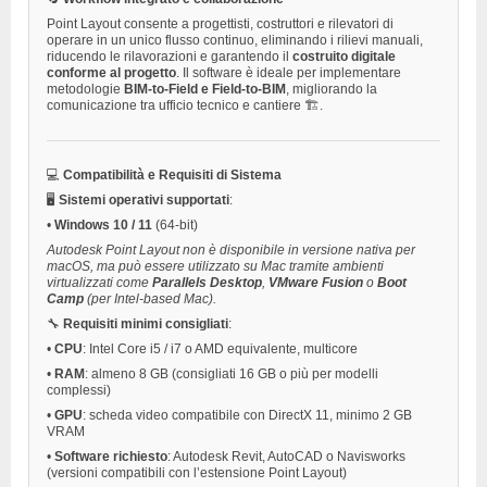
Point Layout consente a progettisti, costruttori e rilevatori di
operare in un unico flusso continuo, eliminando i rilievi manuali,
riducendo le rilavorazioni e garantendo il
costruito digitale
conforme al progetto
. Il software è ideale per implementare
metodologie
BIM-to-Field e Field-to-BIM
, migliorando la
comunicazione tra ufficio tecnico e cantiere 🏗️.
💻
Compatibilità e Requisiti di Sistema
🖥️
Sistemi operativi supportati
:
•
Windows 10 / 11
(64-bit)
Autodesk Point Layout non è disponibile in versione nativa per
macOS, ma può essere utilizzato su Mac tramite ambienti
virtualizzati come
Parallels Desktop
,
VMware Fusion
o
Boot
Camp
(per Intel-based Mac).
🔧
Requisiti minimi consigliati
:
•
CPU
: Intel Core i5 / i7 o AMD equivalente, multicore
•
RAM
: almeno 8 GB (consigliati 16 GB o più per modelli
complessi)
•
GPU
: scheda video compatibile con DirectX 11, minimo 2 GB
VRAM
•
Software richiesto
: Autodesk Revit, AutoCAD o Navisworks
(versioni compatibili con l’estensione Point Layout)