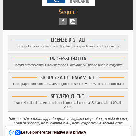
Seguici
LICENZE DIGITALI
I product key vengono inviati digitalmente in pochi minuti dal pagamento
PROFESSIONALITÀ
I nostri professionisti ti indicheranno il software più adatto alle tue esigenze
SICUREZZA DEI PAGAMENTI
Tutti i pagamenti con carta avvengono su server HTTPS sicuro e certificato
SERVIZIO CLIENTI
Il servizio clienti è a vostra disposizione da Lunedì al Sabato dalle 9.00 alle
20.00
Tutti i marchi riportati appartengono ai legittimi proprietari; marchi di terzi,
nomi di prodotti, nomi commerciali, nomi corporativi e società citati
possono essere marchi di proprietà dei rispettivi titolari o marchi registrati
d’altre società e sono stati utilizzati a puro scopo esplicativo ed a
Le tue preferenze relative alla privacy