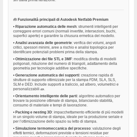
🧰
Funzionalità principali di Autodesk Netfabb Premium
•
Riparazione automatica delle mesh
: strumenti intelligenti per
correggere errori comuni (normali invertite, intersezioni, buchi,
superfici aperte) e garantire la chiusura ermetica del modello.
•
Analisi avanzata delle geometrie
: verifica dei volumi, angoli
critici, spessori minimi, aree a rischio e analisi topologica per
identificare potenziali problemi prima della stampa.
•
Ottimizzazione dei file STL e 3MF
: modifica diretta di modelli
poligonali, riduzione del numero di triangoli, adattamento della
geometria per tecnologie additive specifiche.
•
Generazione automatica dei supporti
: creazione rapida di
strutture di supporto ottimizzate per la stampa FDM, SLA, SLS,
SLM e DED. Include supporti a traliccio, ad albero, volumetrici e
personalizzabili 🧱.
•
Orientamento intelligente delle parti
: algoritmo automatico per
trovare la posizione ottimale di stampa, bilanciando stabilità,
consumo di materiale e tempi di lavorazione.
•
Packing e nesting 3D
: impacchettamento efficiente di più modelli
in un singolo volume di stampa, ideale per la produzione seriale e
per l’ottimizzazione dello spazio su letto di stampa.
•
Simulazione termomeccanica del processo
: valutazione degli
effetti termici, deformazioni previste e tensioni residue per