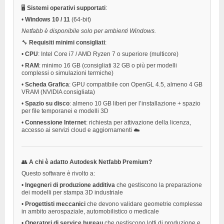
🖥️
Sistemi operativi supportati
:
•
Windows 10 / 11
(64-bit)
Netfabb è disponibile solo per ambienti Windows.
🔧
Requisiti minimi consigliati
:
•
CPU
: Intel Core i7 / AMD Ryzen 7 o superiore (multicore)
•
RAM
: minimo 16 GB (consigliati 32 GB o più per modelli
complessi o simulazioni termiche)
•
Scheda Grafica
: GPU compatibile con OpenGL 4.5, almeno 4 GB
VRAM (NVIDIA consigliata)
•
Spazio su disco
: almeno 10 GB liberi per l’installazione + spazio
per file temporanei e modelli 3D
•
Connessione Internet
: richiesta per attivazione della licenza,
accesso ai servizi cloud e aggiornamenti ☁️
👥
A chi è adatto Autodesk Netfabb Premium?
Questo software è rivolto a:
•
Ingegneri di produzione additiva
che gestiscono la preparazione
dei modelli per stampa 3D industriale
•
Progettisti meccanici
che devono validare geometrie complesse
in ambito aerospaziale, automobilistico o medicale
•
Operatori di service bureau
che gestiscono lotti di produzione e