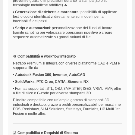
prevenire guasti o imprecisioni durante la stampa (solo su
tecnologie metalliche additive) 🔥.
•
Generazione di etichette e marcature
: possibilità di applicare
testi o codici identificativi direttamente sui modelli per la
tracciabilità dei pezzi.
•
Script e automazioni
: personalizzazione dei flussi di lavoro
tramite scripting per velocizzare operazioni ripetitive o creare
sequenze automatizzate su grandi volumi di file.
🔄
Compatibilità e workflow integrato
Netfabb Premium si integra con diverse piattaforme CAD e PLM e
supporta file da:
•
Autodesk Fusion 360
,
Inventor
,
AutoCAD
•
SolidWorks
,
PTC Creo
,
CATIA
,
Siemens NX
•
Formati supportati: STL, OBJ, 3MF, STEP, IGES, VRML, AMF, oltre
a file di slice e G-code per diverse stampanti 3D
È inoltre compatibile con un’ampia gamma di stampanti 3D
industriali e desktop, grazie a profili personalizzabili per macchine
EOS, Renishaw, SLM Solutions, Stratasys, Formlabs, HP Multi Jet
Fusion e molte altre.
💻
Compatibilità e Requisiti di Sistema