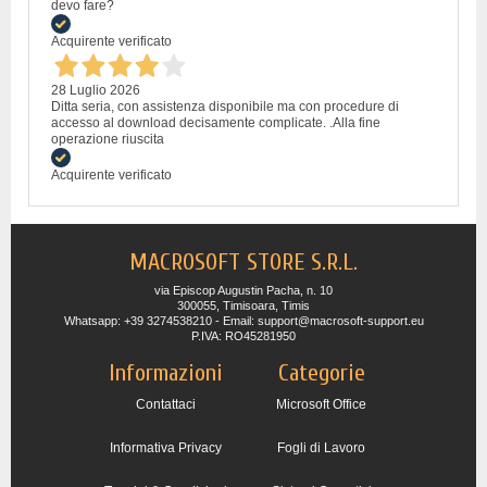
devo fare?
Acquirente verificato
28 Luglio 2026
Ditta seria, con assistenza disponibile ma con procedure di
accesso al download decisamente complicate. .Alla fine
operazione riuscita
Acquirente verificato
MACROSOFT STORE S.R.L.
via Episcop Augustin Pacha, n. 10
300055, Timisoara, Timis
Whatsapp: +39 3274538210 - Email: support@macrosoft-support.eu
P.IVA: RO45281950
Informazioni
Categorie
Contattaci
Microsoft Office
Informativa Privacy
Fogli di Lavoro