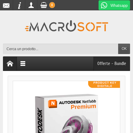
0
Whatsapp
OK
Offerte - Bundle