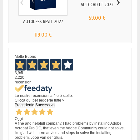
‹
›
AUTOCAD LT 2022
59,00 €
AUTODESK REVIT 2027
AUTO
119,00 €
Molto Buono
3,9
/5
2.220
recensioni
Le nostre recensioni a 4 e 5 stelle.
Clicca qui per leggerle tutte >
Precedente
Successivo
Oggi
A fine and helpfull company. I had problems by installing Adobe
Acrobat Pro DC, that even the Adobe Community could not solve.
I'm glad with there advice and steps to solve the installing
problem. Joop van der Sluis.