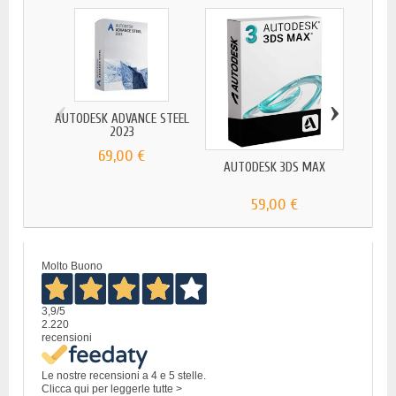
‹
›
AUTODESK ADVANCE STEEL
2023
69,00 €
AUTODESK 3DS MAX
AUTOD
59,00 €
Molto Buono
3,9
/5
2.220
recensioni
Le nostre recensioni a 4 e 5 stelle.
Clicca qui per leggerle tutte >