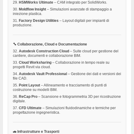
29.
HSMWorks Ultimate
– CAM integrato per SolidWorks.
30.
Moldflow Insight
– Simulazioni avanzate di stampaggio a
iniezione plastica.
31.
Factory Design Utilities
– Layout digitali per impianti di
produzione.
🔧 Collaborazione, Cloud e Documentazione
32.
Autodesk Construction Cloud
– Suite cloud per gestione del
cantiere, documenti e collaborazione BIM.
33.
Cloud Worksharing
– Collaborazione in tempo reale su
progetti Revit via cloud.
34.
Autodesk Vault Professional
– Gestione dei dati e versioni dei
file CAD.
35.
Point Layout
– Allineamento e tracciamento di punti di
costruzione su modelli BIM.
36.
ReCap Pro
– Scansione e fotogrammetria 3D per ricostruzione
digitale.
37.
CFD Ultimate
– Simulazioni fluidodinamiche e termiche per
progettazione ingegneristica.
🚗 Infrastrutture e Trasporti