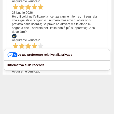
Acquirente verificato
28 Luglio 2026
Ho difficoltà nell'attivare la licenza tramite internet, mi segnala
che è già stato raggiunto il numero massimo di attivazioni
previsto dalla licenza; Se provo ad attivare via telefono mi
segnala che il servizio per l'Italia non è più supportato; Cosa
devo fare?
Acquirente verificato
28 Luglio 2026
Le tue preferenze relative alla privacy
Ditta seria, con assistenza disponibile ma con procedure di
accesso al download decisamente complicate. .Alla fine
operazione riuscita
Informativa sulla raccolta
Acquirente verificato
MACROSOFT STORE S.R.L.
via Episcop Augustin Pacha, n. 10
300055, Timisoara, Timis
Whatsapp: +39 3274538210 - Email: support@macrosoft-support.eu
P.IVA: RO45281950