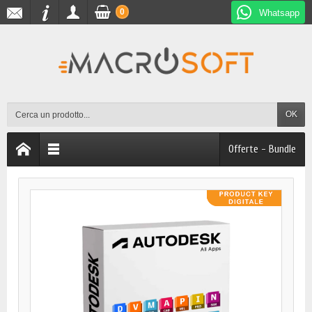
0
Whatsapp
OK
Offerte - Bundle