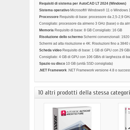
Requisiti di sistema per AutoCAD LT 2024 (Windows)
Sistema operativo
Microsoft® Windows® 11 o Windows 10
Processore
Requisito di base: processore da 2,5-2,9 GHz
Consigliato: processore da almeno 3 GHz (base) o da al
Memoria
Requisito di base: 8 GB Consigliato: 16 GB
Risoluzione dello schermo
Schermi convenzionali: 1920 x
Schermi ad alta risoluzione e 4K: Risoluzioni fino a 3840
Scheda video
Requisito di base: 1 GB di GPU con 29 GB/
Consigliato: 4 GB di GPU con 106 GB/s di larghezza di b
Spazio su disco
10 GB (unità SSD consigliata)
.NET Framework
.NET Framework versione 4.8 o succes
10 altri prodotti della stessa categori