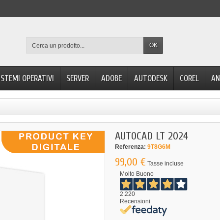
OK
ISTEMI OPERATIVI
SERVER
ADOBE
AUTODESK
COREL
AN
AUTOCAD LT 2024
Referenza:
9T8G6M
99,00 €
Tasse incluse
Molto Buono
2.220
Recensioni