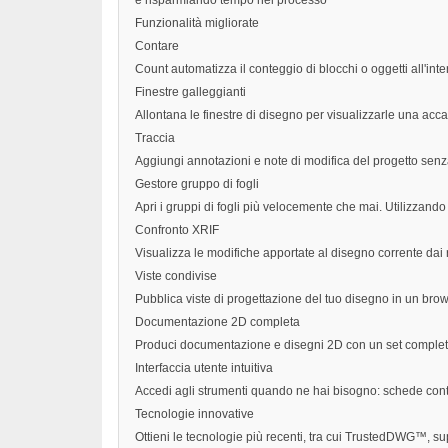
e risparmiando tempo nel processo
Funzionalità migliorate
Contare
Count automatizza il conteggio di blocchi o oggetti all'inte
Finestre galleggianti
Allontana le finestre di disegno per visualizzarle una acca
Traccia
Aggiungi annotazioni e note di modifica del progetto senza
Gestore gruppo di fogli
Apri i gruppi di fogli più velocemente che mai. Utilizzando 
Confronto XRIF
Visualizza le modifiche apportate al disegno corrente dai r
Viste condivise
Pubblica viste di progettazione del tuo disegno in un bro
Documentazione 2D completa
Produci documentazione e disegni 2D con un set completo
Interfaccia utente intuitiva
Accedi agli strumenti quando ne hai bisogno: schede contes
Tecnologie innovative
Ottieni le tecnologie più recenti, tra cui TrustedDWG™, s