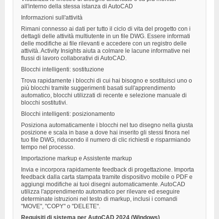
all'interno della stessa istanza di AutoCAD
Informazioni sull'attività
Rimani connesso ai dati per tutto il ciclo di vita del progetto con i
dettagli delle attività multiutente in un file DWG. Essere informati
delle modifiche ai file rilevanti e accedere con un registro delle
attività. Activity Insights aiuta a colmare le lacune informative nei
flussi di lavoro collaborativi di AutoCAD.
Blocchi intelligenti: sostituzione
Trova rapidamente i blocchi di cui hai bisogno e sostituisci uno o
più blocchi tramite suggerimenti basati sull'apprendimento
automatico, blocchi utilizzati di recente e selezione manuale di
blocchi sostitutivi.
Blocchi intelligenti: posizionamento
Posiziona automaticamente i blocchi nel tuo disegno nella giusta
posizione e scala in base a dove hai inserito gli stessi finora nel
tuo file DWG, riducendo il numero di clic richiesti e risparmiando
tempo nel processo.
Importazione markup e Assistente markup
Invia e incorpora rapidamente feedback di progettazione. Importa
feedback dalla carta stampata tramite dispositivo mobile o PDF e
aggiungi modifiche ai tuoi disegni automaticamente. AutoCAD
utilizza l'apprendimento automatico per rilevare ed eseguire
determinate istruzioni nel testo di markup, inclusi i comandi
"MOVE", "COPY" o "DELETE".
Requisiti di sistema per AutoCAD 2024 (Windows)