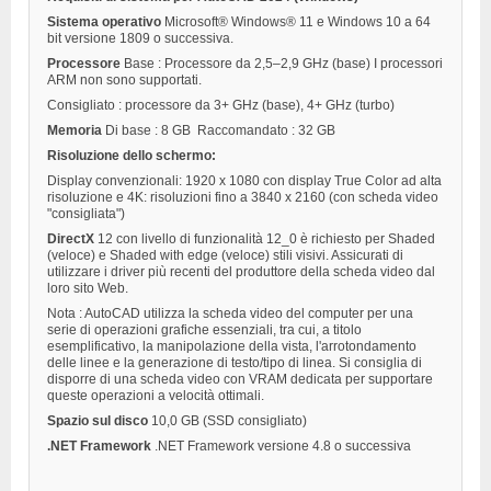
Sistema operativo
Microsoft® Windows® 11 e Windows 10 a 64
bit versione 1809 o successiva.
Processore
Base : Processore da 2,5–2,9 GHz (base) I processori
ARM non sono supportati.
Consigliato : processore da 3+ GHz (base), 4+ GHz (turbo)
Memoria
Di base : 8 GB Raccomandato : 32 GB
Risoluzione dello schermo:
Display convenzionali: 1920 x 1080 con display True Color ad alta
risoluzione e 4K: risoluzioni fino a 3840 x 2160 (con scheda video
"consigliata")
DirectX
12 con livello di funzionalità 12_0 è richiesto per Shaded
(veloce) e Shaded with edge (veloce) stili visivi. Assicurati di
utilizzare i driver più recenti del produttore della scheda video dal
loro sito Web.
Nota : AutoCAD utilizza la scheda video del computer per una
serie di operazioni grafiche essenziali, tra cui, a titolo
esemplificativo, la manipolazione della vista, l'arrotondamento
delle linee e la generazione di testo/tipo di linea. Si consiglia di
disporre di una scheda video con VRAM dedicata per supportare
queste operazioni a velocità ottimali.
Spazio sul disco
10,0 GB (SSD consigliato)
.NET Framework
.NET Framework versione 4.8 o successiva