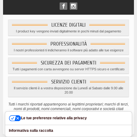
LICENZE DIGITALI
I product key vengono inviati digitalmente in pochi minuti dal pagamento
PROFESSIONALITÀ
I nostri professionisti ti indicheranno il software più adatto alle tue esigenze
SICUREZZA DEI PAGAMENTI
Tutti i pagamenti con carta avvengono su server HTTPS sicuro e certificato
SERVIZIO CLIENTI
Il servizio clienti è a vostra disposizione da Lunedì al Sabato dalle 9.00 alle
20.00
Tutti i marchi riportati appartengono ai legittimi proprietari; marchi di terzi,
nomi di prodotti, nomi commerciali, nomi corporativi e società citati
possono essere marchi di proprietà dei rispettivi titolari o marchi registrati
Le tue preferenze relative alla privacy
d’altre società e sono stati utilizzati a puro scopo esplicativo ed a
beneficio del possessore, senza alcun fine di violazione dei diritti di
Copyright vigenti.
Informativa sulla raccolta