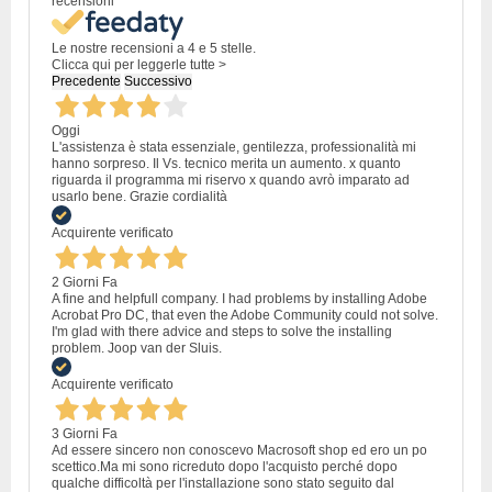
recensioni
Le nostre recensioni a 4 e 5 stelle.
Clicca qui per leggerle tutte >
Precedente
Successivo
Oggi
L'assistenza è stata essenziale, gentilezza, professionalità mi
hanno sorpreso. Il Vs. tecnico merita un aumento. x quanto
riguarda il programma mi riservo x quando avrò imparato ad
usarlo bene. Grazie cordialità
Acquirente verificato
2 Giorni Fa
A fine and helpfull company. I had problems by installing Adobe
Acrobat Pro DC, that even the Adobe Community could not solve.
I'm glad with there advice and steps to solve the installing
problem. Joop van der Sluis.
Acquirente verificato
3 Giorni Fa
Ad essere sincero non conoscevo Macrosoft shop ed ero un po
scettico.Ma mi sono ricreduto dopo l'acquisto perché dopo
qualche difficoltà per l'installazione sono stato seguito dal