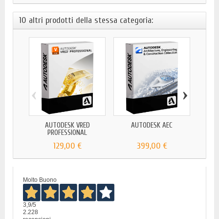
10 altri prodotti della stessa categoria:
‹
›
AUTODESK VRED
AUTODESK AEC
AUTO
PROFESSIONAL
B
129,00 €
399,00 €
Molto Buono
3,9
/5
2.228