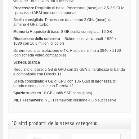
versione 1809 o versioni successive.
Processore
Requisito di base: Processore (base) da 2,5-2,9 GHz.
I processori ARM non sono supportati.
Scelta consigliata: Processore da almeno 3 GHz (base), da
almeno 4 GHz (turbo)
Memoria
Requisito di base: 8 GB scelta consigliata: 16 GB
Risoluzione dello schermo
Schermi convenzionali: 1920 x
1080 con 16,8 milioni di colori
Schermi ad alta risoluzione e 4K: Risoluzioni fino a 3840 x 2160
(con scheda video compatibile)
Scheda grafica
Requisito di base: 1 GB di GPU con 29 GB/s di larghezza di banda
e compatibile con DirectX 11
Scelta consigliata: 4 GB di GPU con 106 GB/s di larghezza di
banda e compatibile con DirectX 12
Spazio su disco
10 GB (unità SSD consigliata)
.NET Framework
.NET Framework versione 4.8 o successive
10 altri prodotti della stessa categoria: