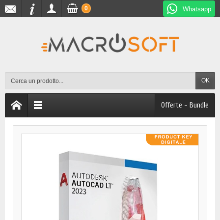
0
Whatsapp
OK
Offerte - Bundle