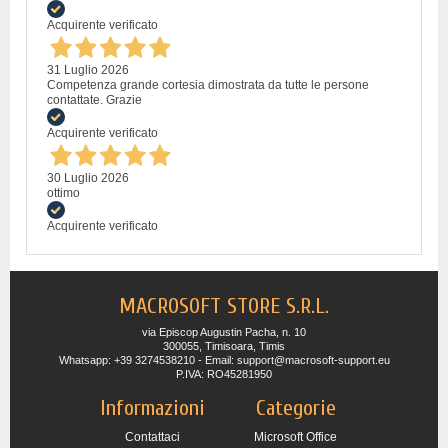
Acquirente verificato
31 Luglio 2026
Competenza grande cortesia dimostrata da tutte le persone
contattate. Grazie
Acquirente verificato
30 Luglio 2026
ottimo
Acquirente verificato
MACROSOFT STORE S.R.L.
via Episcop Augustin Pacha, n. 10
300055, Timisoara, Timis
Whatsapp: +39 3274538210 - Email: support@macrosoft-support.eu
P.IVA: RO45281950
Informazioni
Categorie
Contattaci
Microsoft Office