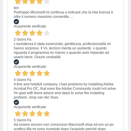
Ieri
Purtroppo Microsoft mi continua a indicare che la mia licenza e
oltre il numero massimo consentito.....
Acquirente verificato
2 Giorni Fa
L'assistenza è stata essenziale, gentilezza, professionalità mi
hanno sorpreso. Il Vs. tecnico merita un aumento. x quanto
riguarda il programma mi riservo x quando avrò imparato ad
usarlo bene. Grazie cordialità
Acquirente verificato
4 Giorni Fa
A fine and helpfull company. I had problems by installing Adobe
Acrobat Pro DC, that even the Adobe Community could not solve.
I'm glad with there advice and steps to solve the installing
problem. Joop van der Sluis.
Acquirente verificato
5 Giorni Fa
Ad essere sincero non conoscevo Macrosoft shop ed ero un po
scettico.Ma mi sono ricreduto dopo l'acquisto perché dopo