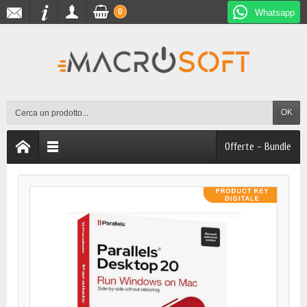
0
Whatsapp
OK
Offerte - Bundle