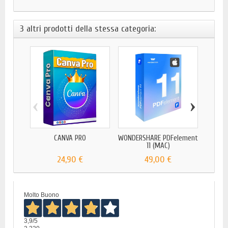
3 altri prodotti della stessa categoria:
‹
›
CANVA PRO
WONDERSHARE PDFelement
Up
11 (MAC)
24,90 €
49,00 €
Molto Buono
3,9
/5