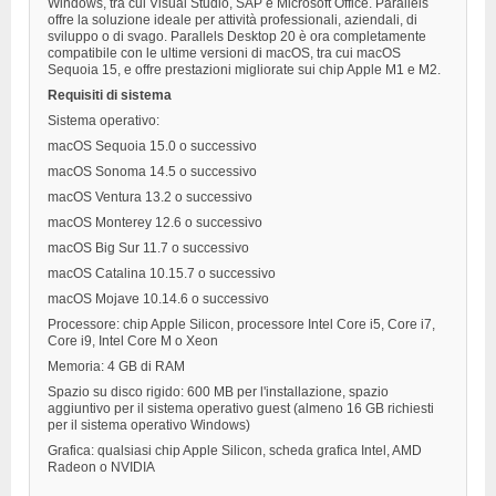
Windows, tra cui Visual Studio, SAP e Microsoft Office. Parallels
offre la soluzione ideale per attività professionali, aziendali, di
sviluppo o di svago. Parallels Desktop 20 è ora completamente
compatibile con le ultime versioni di macOS, tra cui macOS
Sequoia 15, e offre prestazioni migliorate sui chip Apple M1 e M2.
Requisiti di sistema
Sistema operativo:
macOS Sequoia 15.0 o successivo
macOS Sonoma 14.5 o successivo
macOS Ventura 13.2 o successivo
macOS Monterey 12.6 o successivo
macOS Big Sur 11.7 o successivo
macOS Catalina 10.15.7 o successivo
macOS Mojave 10.14.6 o successivo
Processore: chip Apple Silicon, processore Intel Core i5, Core i7,
Core i9, Intel Core M o Xeon
Memoria: 4 GB di RAM
Spazio su disco rigido: 600 MB per l'installazione, spazio
aggiuntivo per il sistema operativo guest (almeno 16 GB richiesti
per il sistema operativo Windows)
Grafica: qualsiasi chip Apple Silicon, scheda grafica Intel, AMD
Radeon o NVIDIA