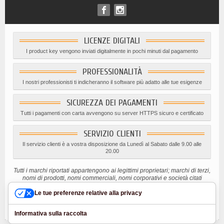
LICENZE DIGITALI
I product key vengono inviati digitalmente in pochi minuti dal pagamento
PROFESSIONALITÀ
I nostri professionisti ti indicheranno il software più adatto alle tue esigenze
SICUREZZA DEI PAGAMENTI
Tutti i pagamenti con carta avvengono su server HTTPS sicuro e certificato
SERVIZIO CLIENTI
Il servizio clienti è a vostra disposizione da Lunedì al Sabato dalle 9.00 alle
20.00
Tutti i marchi riportati appartengono ai legittimi proprietari; marchi di terzi,
nomi di prodotti, nomi commerciali, nomi corporativi e società citati
possono essere marchi di proprietà dei rispettivi titolari o marchi registrati
Le tue preferenze relative alla privacy
d’altre società e sono stati utilizzati a puro scopo esplicativo ed a
beneficio del possessore, senza alcun fine di violazione dei diritti di
Copyright vigenti.
Informativa sulla raccolta