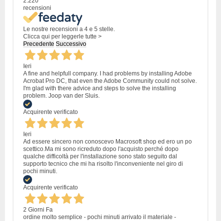
2.220
recensioni
Le nostre recensioni a 4 e 5 stelle.
Clicca qui per leggerle tutte >
Precedente
Successivo
Ieri
A fine and helpfull company. I had problems by installing Adobe
Acrobat Pro DC, that even the Adobe Community could not solve.
I'm glad with there advice and steps to solve the installing
problem. Joop van der Sluis.
Acquirente verificato
Ieri
Ad essere sincero non conoscevo Macrosoft shop ed ero un po
scettico.Ma mi sono ricreduto dopo l'acquisto perché dopo
qualche difficoltà per l'installazione sono stato seguito dal
supporto tecnico che mi ha risolto l'inconveniente nel giro di
pochi minuti.
Acquirente verificato
2 Giorni Fa
ordine molto semplice - pochi minuti arrivato il materiale -