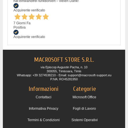
hat einwandfrei funktioniert – vielen Dank!
Acquirente verificato
7 Giorni Fa
Positiva
Acquirente verificato
MACROSOFT STORE S.R.L.
via Episcop Augustin Pacha, n. 10
300055, Timisoara, Timis
Whatsapp: +39 3274538210 - Email: support@macrosoft-support.eu
P.IVA: RO45281950
Informazioni
Categorie
Contattaci
Microsoft Office
Informativa Privacy
Fogli di Lavoro
Termini & Condizioni
Sistemi Operativi