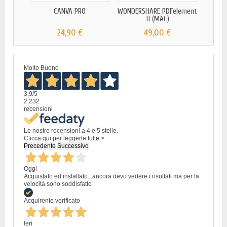
CANVA PRO
WONDERSHARE PDFelement
PARA
11 (MAC)
S
24,90 €
49,00 €
Molto Buono
3,9
/5
2.232
recensioni
Le nostre recensioni a 4 e 5 stelle.
Clicca qui per leggerle tutte >
Precedente
Successivo
Oggi
Acquistato ed installato...ancora devo vedere i risultati ma per la
velocità sono soddisfatto
Acquirente verificato
Ieri