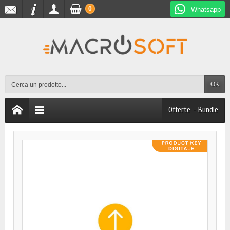
0
Whatsapp
OK
Offerte - Bundle