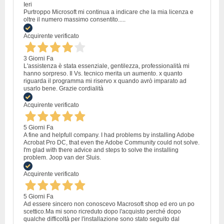
Ieri
Purtroppo Microsoft mi continua a indicare che la mia licenza e
oltre il numero massimo consentito.....
Acquirente verificato
3 Giorni Fa
L'assistenza è stata essenziale, gentilezza, professionalità mi
hanno sorpreso. Il Vs. tecnico merita un aumento. x quanto
riguarda il programma mi riservo x quando avrò imparato ad
usarlo bene. Grazie cordialità
Acquirente verificato
5 Giorni Fa
A fine and helpfull company. I had problems by installing Adobe
Acrobat Pro DC, that even the Adobe Community could not solve.
I'm glad with there advice and steps to solve the installing
problem. Joop van der Sluis.
Acquirente verificato
5 Giorni Fa
Ad essere sincero non conoscevo Macrosoft shop ed ero un po
scettico.Ma mi sono ricreduto dopo l'acquisto perché dopo
qualche difficoltà per l'installazione sono stato seguito dal