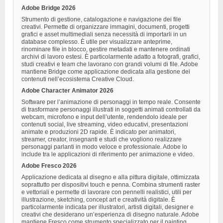
Adobe Bridge 2026
Strumento di gestione, catalogazione e navigazione dei file
creativi. Permette di organizzare immagini, documenti, progetti
grafici e asset multimediali senza necessità di importarli in un
database complesso. È utile per visualizzare anteprime,
rinominare file in blocco, gestire metadati e mantenere ordinati
archivi di lavoro estesi. È particolarmente adatto a fotografi, grafici,
studi creativi e team che lavorano con grandi volumi di file. Adobe
mantiene Bridge come applicazione dedicata alla gestione dei
contenuti nell’ecosistema Creative Cloud.
Adobe Character Animator 2026
Software per l’animazione di personaggi in tempo reale. Consente
di trasformare personaggi illustrati in soggetti animati controllati da
webcam, microfono e input dell’utente, rendendolo ideale per
contenuti social, live streaming, video educativi, presentazioni
animate e produzioni 2D rapide. È indicato per animatori,
streamer, creator, insegnanti e studi che vogliono realizzare
personaggi parlanti in modo veloce e professionale. Adobe lo
include tra le applicazioni di riferimento per animazione e video.
Adobe Fresco 2026
Applicazione dedicata al disegno e alla pittura digitale, ottimizzata
soprattutto per dispositivi touch e penna. Combina strumenti raster
e vettoriali e permette di lavorare con pennelli realistici, utili per
illustrazione, sketching, concept art e creatività digitale. È
particolarmente indicata per illustratori, artisti digitali, designer e
creativi che desiderano un’esperienza di disegno naturale. Adobe
mantiene Fresco come strumento specializzato per il painting