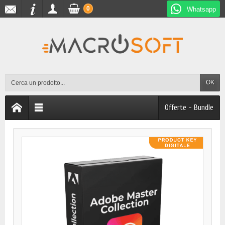
0
Whatsapp
OK
Offerte - Bundle