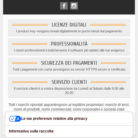
LICENZE DIGITALI
I product key vengono inviati digitalmente in pochi minuti dal pagamento
PROFESSIONALITÀ
I nostri professionisti ti indicheranno il software più adatto alle tue esigenze
SICUREZZA DEI PAGAMENTI
Tutti i pagamenti con carta avvengono su server HTTPS sicuro e certificato
SERVIZIO CLIENTI
Il servizio clienti è a vostra disposizione da Lunedì al Sabato dalle 9.00 alle
20.00
Tutti i marchi riportati appartengono ai legittimi proprietari; marchi di terzi,
nomi di prodotti, nomi commerciali, nomi corporativi e società citati
possono essere marchi di proprietà dei rispettivi titolari o marchi registrati
Le tue preferenze relative alla privacy
d’altre società e sono stati utilizzati a puro scopo esplicativo ed a
beneficio del possessore, senza alcun fine di violazione dei diritti di
Copyright vigenti.
Informativa sulla raccolta