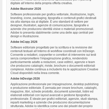
digitale all’interno della propria offerta creativa.
Adobe Illustrator 2026
Software professionale per grafica vettoriale, illustrazione, loghi,
branding, icone, packaging, tipografia e contenuti grafici destinati
sia alla stampa sia al digitale. È uno standard di settore per
designer, illustratori, agenzie di comunicazione, tipografie e
aziende che producono identità visive o materiali promozionali.
Adobe lo presenta stabilmente come una delle app centrali per
design e illustrazione.
Adobe InCopy 2026
Software editoriale progettato per la scrittura e la revisione dei
contenuti testuali all’interno di workflow coordinati con InDesign.
Consente a redattori, copywriter e correttori di intervenire sui testi
senza compromettere l’impaginazione grafica, rendendolo
particolarmente adatto a redazioni, case editrici, agenzie e team
che producono cataloghi, riviste, brochure o documenti editoriali
complessi. Adobe continua a includerlo tra le applicazioni Creative
Cloud disponibili nella linea corrente.
Adobe InDesign 2026
Applicazione professionale per impaginazione, desktop publishing
e produzione editoriale. È pensata per creare brochure, cataloghi,
magazine, libri, schede prodotto, documenti aziendali, listini ed
elaborati editoriali con layout avanzati e gestione tipografica
professionale. È ideale per grafici editoriali, agenzie, studi stampa,
reparti marketing e aziende che producono documentazione
strutturata. Adobe lo identifica come uno dei pilastri del proprio