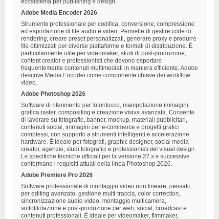
ecosistema per publishing e design.
Adobe Media Encoder 2026
Strumento professionale per codifica, conversione, compressione
ed esportazione di file audio e video. Permette di gestire code di
rendering, creare preset personalizzati, generare proxy e produrre
file ottimizzati per diverse piattaforme e formati di distribuzione. È
particolarmente utile per videomaker, studi di post-produzione,
content creator e professionisti che devono esportare
frequentemente contenuti multimediali in maniera efficiente. Adobe
descrive Media Encoder come componente chiave dei workflow
video.
Adobe Photoshop 2026
Software di riferimento per fotoritocco, manipolazione immagini,
grafica raster, compositing e creazione visiva avanzata. Consente
di lavorare su fotografie, banner, mockup, materiali pubblicitari,
contenuti social, immagini per e-commerce e progetti grafici
complessi, con supporto a strumenti intelligenti e accelerazione
hardware. È ideale per fotografi, graphic designer, social media
creator, agenzie, studi fotografici e professionisti del visual design.
Le specifiche tecniche ufficiali per la versione 27.x e successive
confermano i requisiti attuali della linea Photoshop 2026.
Adobe Premiere Pro 2026
Software professionale di montaggio video non lineare, pensato
per editing avanzato, gestione multi-traccia, color correction,
sincronizzazione audio-video, montaggio multicamera,
sottotitolazione e post-produzione per web, social, broadcast e
contenuti professionali. È ideale per videomaker, filmmaker,