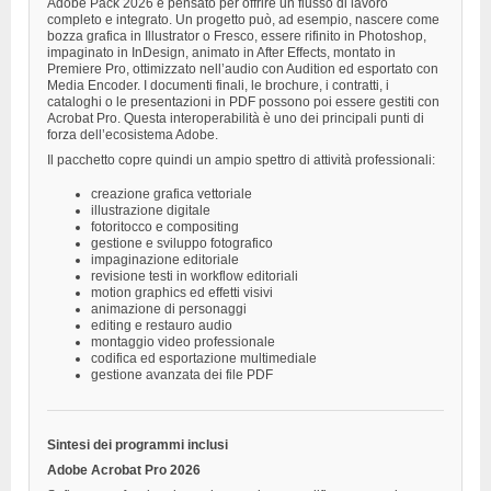
Adobe Pack 2026 è pensato per offrire un flusso di lavoro
completo e integrato. Un progetto può, ad esempio, nascere come
bozza grafica in Illustrator o Fresco, essere rifinito in Photoshop,
impaginato in InDesign, animato in After Effects, montato in
Premiere Pro, ottimizzato nell’audio con Audition ed esportato con
Media Encoder. I documenti finali, le brochure, i contratti, i
cataloghi o le presentazioni in PDF possono poi essere gestiti con
Acrobat Pro. Questa interoperabilità è uno dei principali punti di
forza dell’ecosistema Adobe.
Il pacchetto copre quindi un ampio spettro di attività professionali:
creazione grafica vettoriale
illustrazione digitale
fotoritocco e compositing
gestione e sviluppo fotografico
impaginazione editoriale
revisione testi in workflow editoriali
motion graphics ed effetti visivi
animazione di personaggi
editing e restauro audio
montaggio video professionale
codifica ed esportazione multimediale
gestione avanzata dei file PDF
Sintesi dei programmi inclusi
Adobe Acrobat Pro 2026