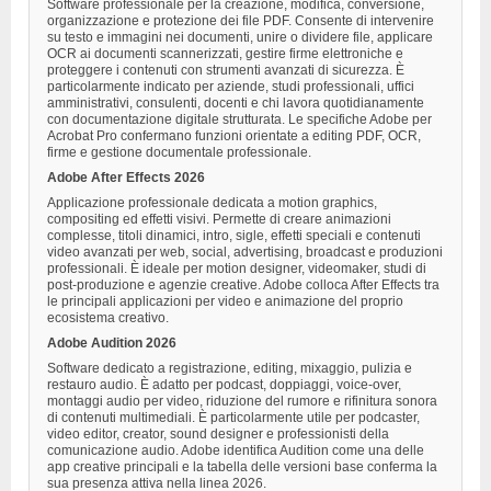
Software professionale per la creazione, modifica, conversione,
organizzazione e protezione dei file PDF. Consente di intervenire
su testo e immagini nei documenti, unire o dividere file, applicare
OCR ai documenti scannerizzati, gestire firme elettroniche e
proteggere i contenuti con strumenti avanzati di sicurezza. È
particolarmente indicato per aziende, studi professionali, uffici
amministrativi, consulenti, docenti e chi lavora quotidianamente
con documentazione digitale strutturata. Le specifiche Adobe per
Acrobat Pro confermano funzioni orientate a editing PDF, OCR,
firme e gestione documentale professionale.
Adobe After Effects 2026
Applicazione professionale dedicata a motion graphics,
compositing ed effetti visivi. Permette di creare animazioni
complesse, titoli dinamici, intro, sigle, effetti speciali e contenuti
video avanzati per web, social, advertising, broadcast e produzioni
professionali. È ideale per motion designer, videomaker, studi di
post-produzione e agenzie creative. Adobe colloca After Effects tra
le principali applicazioni per video e animazione del proprio
ecosistema creativo.
Adobe Audition 2026
Software dedicato a registrazione, editing, mixaggio, pulizia e
restauro audio. È adatto per podcast, doppiaggi, voice-over,
montaggi audio per video, riduzione del rumore e rifinitura sonora
di contenuti multimediali. È particolarmente utile per podcaster,
video editor, creator, sound designer e professionisti della
comunicazione audio. Adobe identifica Audition come una delle
app creative principali e la tabella delle versioni base conferma la
sua presenza attiva nella linea 2026.