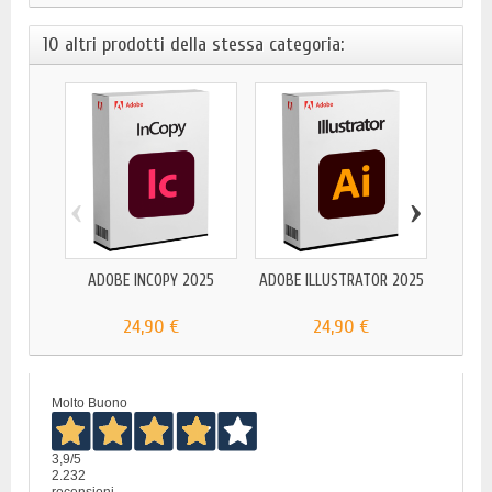
10 altri prodotti della stessa categoria:
‹
›
ADOB
ADOBE INCOPY 2025
ADOBE ILLUSTRATOR 2025
24,90 €
24,90 €
Molto Buono
3,9
/5
2.232