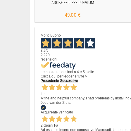
ADOBE EXPRESS PREMIUM
49,00 €
Molto Buono
3,9
/5
2.220
recensioni
Le nostre recensioni a 4 e 5 stelle.
Clicca qui per leggerle tutte >
Precedente
Successivo
Ieri
A fine and helpfull company. I had problems by installing
Joop van der Sluis.
Acquirente verificato
2 Giorni Fa
Ad essere sincero non conoscevo Macrosoft shop ed ero un