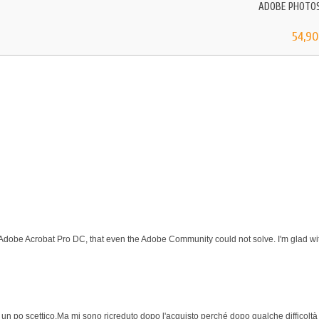
ADOBE PHOTO
54,90
 Adobe Acrobat Pro DC, that even the Adobe Community could not solve. I'm glad wit
 po scettico.Ma mi sono ricreduto dopo l'acquisto perché dopo qualche difficoltà p