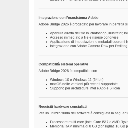
Integrazione con l’ecosistema Adobe
Adobe Bridge 2026 è progettato per lavorare in perfetta si
Apertura diretta dei file in Photoshop, Illustrator, I
Accesso immediato a file e risorse condivise
Applicazione di impostazioni e metadati coerenti tr
Integrazione con Adobe Camera Raw per l’editing 
Compatibilità sistemi operativi
Adobe Bridge 2026 è compatibile con:
Windows 10 e Windows 11 (64 bit)
macOS nelle versioni più recenti supportate
Supporto per architetture Intel e Apple Silicon
Requisiti hardware consigliati
Per un utilizzo fluido del software è consigliata la seguen
Processore multi-core (Intel Core i5/i7 o AMD Ryz
Memoria RAM minima di 8 GB (consigliati 16 GB pe