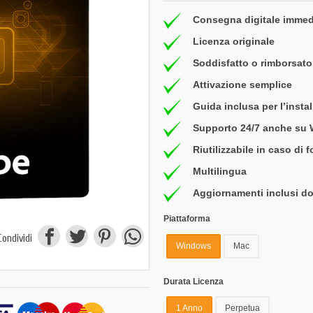
Consegna digitale immed
Licenza originale
Soddisfatto o rimborsato 
Attivazione semplice
Guida inclusa per l’insta
Supporto 24/7 anche su
Riutilizzabile in caso di 
Multilingua
Aggiornamenti inclusi do
Piattaforma
Condividi
Windows
Mac
Durata Licenza
1 Anno
Perpetua