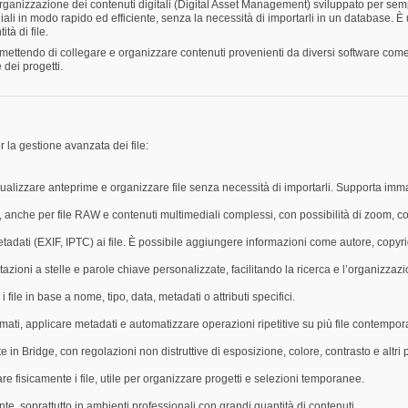
ganizzazione dei contenuti digitali (Digital Asset Management) sviluppato per sempli
diali in modo rapido ed efficiente, senza la necessità di importarli in un database. 
à di file.
ttendo di collegare e organizzare contenuti provenienti da diversi software come Pho
 dei progetti.
la gestione avanzata dei file:
visualizzare anteprime e organizzare file senza necessità di importarli. Supporta imma
, anche per file RAW e contenuti multimediali complessi, con possibilità di zoom, c
tadati (EXIF, IPTC) ai file. È possibile aggiungere informazioni come autore, copyri
lutazioni a stelle e parole chiave personalizzate, facilitando la ricerca e l’organizzazi
 file in base a nome, tipo, data, metadati o attributi specifici.
ormati, applicare metadati e automatizzare operazioni ripetitive su più file contemp
n Bridge, con regolazioni non distruttive di esposizione, colore, contrasto e altri 
are fisicamente i file, utile per organizzare progetti e selezioni temporanee.
e, soprattutto in ambienti professionali con grandi quantità di contenuti.