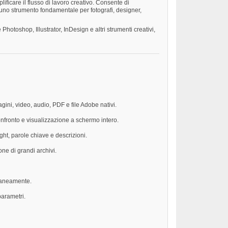
ficare il flusso di lavoro creativo. Consente di
È uno strumento fondamentale per fotografi, designer,
toshop, Illustrator, InDesign e altri strumenti creativi,
gini, video, audio, PDF e file Adobe nativi.
onfronto e visualizzazione a schermo intero.
ght, parole chiave e descrizioni.
one di grandi archivi.
oraneamente.
parametri.