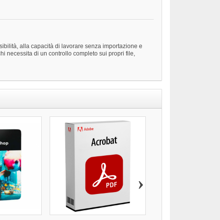
ibilità, alla capacità di lavorare senza importazione e
hi necessita di un controllo completo sui propri file,
›
ADOBE LIGHTROOM CLA
39,90 €