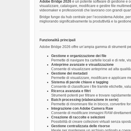
Adobe Bridge 2026
è un potente software di gestione e or
visualizzare, catalogare, modificare e gestire file multime
videomaker e professionisti che lavorano con grandi quantit
Bridge funge da hub centrale per l’ecosistema Adobe, perme
migliorando significativamente la produttività e la gestione
Funzionalità principali
Adobe Bridge 2026 offre un’ampia gamma di strumenti per 
Gestione e organizzazione dei file
Permette di navigare tra cartelle locali e di rete, 
Anteprime avanzate e visualizzazione
Consente di visualizzare anteprime ad alta qualità
Gestione dei metadati
Permette di visualizzare, modificare e applicare me
Sistema di parole chiave e tagging
Consente di classificare i file tramite etichette, va
Ricerca avanzata e filtri
Strumenti potenti per filtrare e trovare rapidamente i
Batch processing (elaborazione in serie)
Permette di rinominare file in blocco, convertire f
Integrazione con Adobe Camera Raw
Consente di modificare immagini RAW direttamente i
Creazione di raccolte e selezioni
Possibilità di creare collezioni virtuali senza spost
Gestione centralizzata delle risorse
Ideale per mantenere un archivio ordinato e coerent