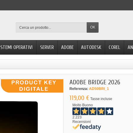
OK
ISTEMI OPERATIVI
SERVER
ADOBE
AUTODESK
COREL
AN
ADOBE BRIDGE 2026
Referenza:
AD50BRI_1
119,00 €
Tasse incluse
Molto Buono
2.223
Recensioni