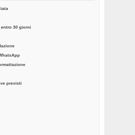
iata
entro 30 giorni
llazione
 WhatsApp
formattazione
ve previsti