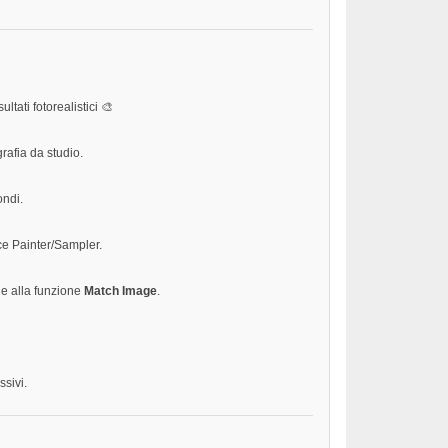
ltati fotorealistici 🎨
rafia da studio.
ondi.
ce Painter/Sampler.
ie alla funzione
Match Image
.
ssivi.