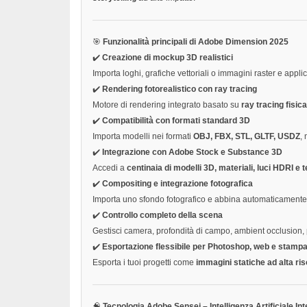
🎯
Funzionalità principali di Adobe Dimension 2025
✔️
Creazione di mockup 3D realistici
Importa loghi, grafiche vettoriali o immagini raster e appli
✔️
Rendering fotorealistico con ray tracing
Motore di rendering integrato basato su
ray tracing fisi
✔️
Compatibilità con formati standard 3D
Importa modelli nei formati
OBJ, FBX, STL, GLTF, USDZ
,
✔️
Integrazione con Adobe Stock e Substance 3D
Accedi a
centinaia di modelli 3D, materiali, luci HDRI e 
✔️
Compositing e integrazione fotografica
Importa uno sfondo fotografico e abbina automaticamente
✔️
Controllo completo della scena
Gestisci camera, profondità di campo, ambient occlusion, p
✔️
Esportazione flessibile per Photoshop, web e stamp
Esporta i tuoi progetti come
immagini statiche ad alta ri
🧠
Tecnologia Adobe Sensei – Intelligenza Artificiale In