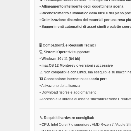
•
Allineamento intelligente degli oggetti nella scena
•
Riconoscimento automatico della luce e del piano pro
•
Ottimizzazione dinamica dei materiali per una resa più
•
Suggerimenti automatici di asset simili e palette coere
🖥️
Compatibilità e Requisiti Tecnici
💻
Sistemi Operativi supportati:
•
Windows 10 / 11 (64 bit)
•
macOS 12 Monterey o versioni successive
⚠️ Non compatibile con
Linux
, ma eseguibile su macchine
📶
Connessione Internet necessaria per:
•
Attivazione della licenza
•
Download risorse e aggiornamenti
•
Accesso alla libreria di asset e sincronizzazione Creati
🔧
Requisiti hardware consigliati:
•
CPU:
Intel Core i7 o superiore / AMD Ryzen 7 / Apple Sil