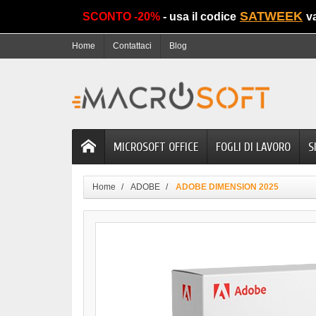
SATWEEK
SCONTO -20%
- usa il codice
v
Home
Contattaci
Blog
MICROSOFT OFFICE
FOGLI DI LAVORO
S
Home
ADOBE
ADOBE DIMENSION 2025