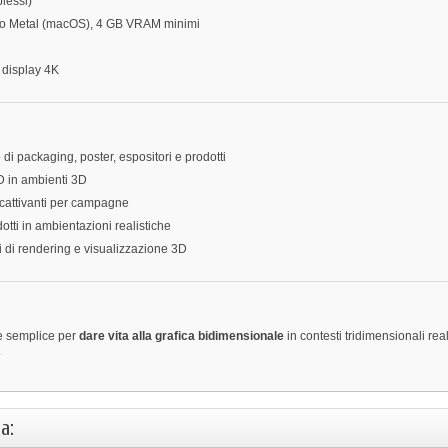
lessi)
) o Metal (macOS), 4 GB VRAM minimi
 display 4K
di packaging, poster, espositori e prodotti
2D in ambienti 3D
ccattivanti per campagne
dotti in ambientazioni realistiche
i di rendering e visualizzazione 3D
e semplice per
dare vita alla grafica bidimensionale
in contesti tridimensionali reali
.
a: