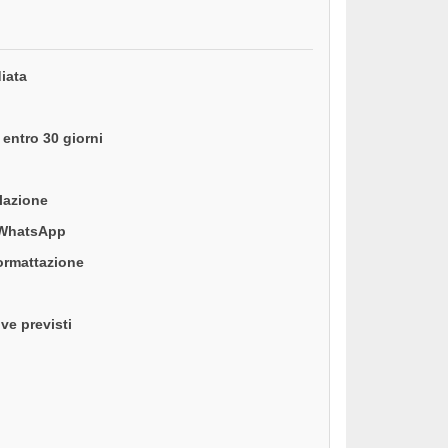
iata
entro 30 giorni
llazione
 WhatsApp
formattazione
ve previsti