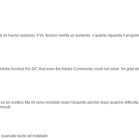
lità mi hanno sorpreso. Il Vs. tecnico merita un aumento. x quanto riguarda il prog
 Adobe Acrobat Pro DC, that even the Adobe Community could not solve. I'm glad wit
 po scettico.Ma mi sono ricreduto dopo l'acquisto perché dopo qualche difficoltà p
minuti.
 scaricato facile ed installato