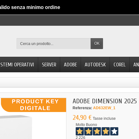
alido senza minimo ordine
OK
ISTEMI OPERATIVI
SERVER
ADOBE
AUTODESK
COREL
AN
ADOBE DIMENSION 2025
Referenza:
AD632EW_1
24,90 €
Tasse incluse
Molto Buono
2.226