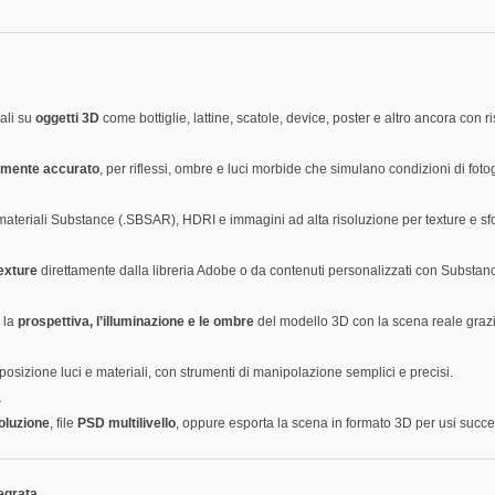
cali su
oggetti 3D
come bottiglie, lattine, scatole, device, poster e altro ancora con risu
camente accurato
, per riflessi, ombre e luci morbide che simulano condizioni di fotog
 materiali Substance (.SBSAR), HDRI e immagini ad alta risoluzione per texture e sf
texture
direttamente dalla libreria Adobe o da contenuti personalizzati con Substan
 la
prospettiva, l’illuminazione e le ombre
del modello 3D con la scena reale graz
osizione luci e materiali, con strumenti di manipolazione semplici e precisi.
a
soluzione
, file
PSD multilivello
, oppure esporta la scena in formato 3D per usi succe
tegrata