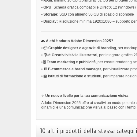
•
RAM:
Minimo 16 GB (consigliati 32 GB per progetti comp
•
GPU:
Scheda grafica compatibile DirectX 12 (Windows
•
Storage:
SSD con almeno 50 GB di spazio disponibile
•
Display:
Risoluzione minima 1920x1080 – supporto per
👥
A chi è adatto Adobe Dimension 2025?
•
📦
Graphic designer e agenzie di branding
, per mockup 
•
🧑‍🎨
Creativi visivi e illustratori
, per integrare grafica 
•
🖥️
Team marketing e pubblicità
, per creare rendering a
•
🛍️
E-commerce e brand manager
, per visualizzare pro
•
🏫
Istituti di formazione e studenti
, per imparare nozion
✨
Un nuovo livello per la tua comunicazione visiva
Adobe Dimension 2025 offre ai creativi un modo potente 
dinamici e una comunicazione visiva al passo con i tempi
10 altri prodotti della stessa categori