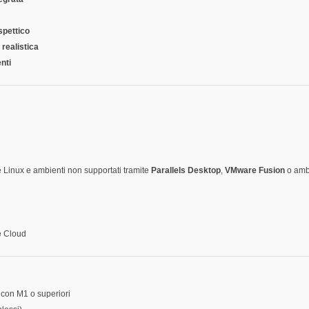
spettico
 realistica
nti
 Linux e ambienti non supportati tramite
Parallels Desktop
,
VMware Fusion
o ambi
ve Cloud
icon M1 o superiori