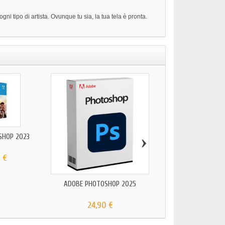
i tipo di artista. Ovunque tu sia, la tua tela è pronta.
›
SHOP 2023
 €
ADOBE PHOTOSHOP 2025
ADOBE MEDIA ENCOD
24,90 €
24,90 €