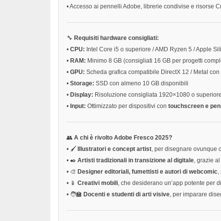
•
Accesso ai pennelli Adobe, librerie condivise e risorse 
🔧
Requisiti hardware consigliati:
•
CPU:
Intel Core i5 o superiore / AMD Ryzen 5 / Apple Sil
•
RAM:
Minimo 8 GB (consigliati 16 GB per progetti compl
•
GPU:
Scheda grafica compatibile DirectX 12 / Metal c
•
Storage:
SSD con almeno 10 GB disponibili
•
Display:
Risoluzione consigliata 1920×1080 o superiore
•
Input:
Ottimizzato per dispositivi con
touchscreen e pen
👥
A chi è rivolto Adobe Fresco 2025?
•
🖌️
Illustratori e concept artist
, per disegnare ovunque c
•
✒️
Artisti tradizionali in transizione al digitale
, grazie a
•
🎨
Designer editoriali, fumettisti e autori di webcomic
,
•
📱
Creativi mobili
, che desiderano un’app potente per d
•
🧑‍🏫
Docenti e studenti di arti visive
, per imparare dise