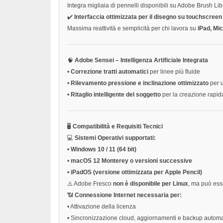
Integra migliaia di pennelli disponibili su Adobe Brush Lib
✔️
Interfaccia ottimizzata per il disegno su touchscreen
Massima reattività e semplicità per chi lavora su
iPad, Mi
🧠
Adobe Sensei – Intelligenza Artificiale Integrata
•
Correzione tratti automatici
per linee più fluide
•
Rilevamento pressione e inclinazione ottimizzato
per u
•
Ritaglio intelligente del soggetto
per la creazione rapid
🖥️
Compatibilità e Requisiti Tecnici
💻
Sistemi Operativi supportati:
•
Windows 10 / 11 (64 bit)
•
macOS 12 Monterey o versioni successive
•
iPadOS (versione ottimizzata per Apple Pencil)
⚠️ Adobe Fresco
non è disponibile per Linux
, ma può ess
📶
Connessione Internet necessaria per:
•
Attivazione della licenza
•
Sincronizzazione cloud, aggiornamenti e backup automa