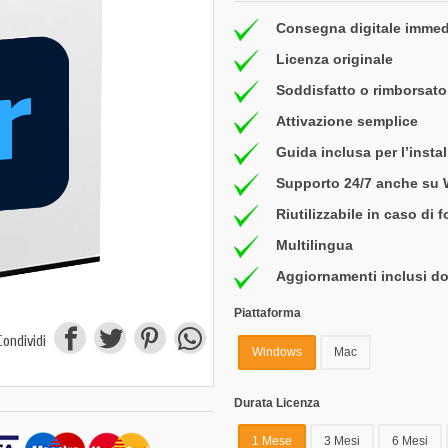
Consegna digitale immed
Licenza originale
Soddisfatto o rimborsato 
Attivazione semplice
Guida inclusa per l’insta
Supporto 24/7 anche su
Riutilizzabile in caso di 
Multilingua
Aggiornamenti inclusi do
Piattaforma
Condividi
Windows
Mac
Durata Licenza
1 Mese
3 Mesi
6 Mesi