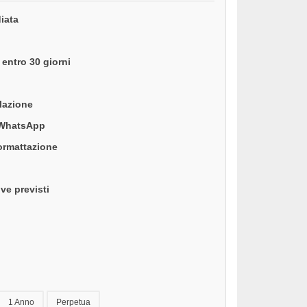
iata
entro 30 giorni
llazione
 WhatsApp
formattazione
ve previsti
1 Anno
Perpetua