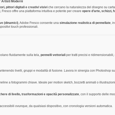
 Artisti Moderni
tori, pittori digitali e creativi visivi
che cercano la naturalezza del disegno su carta 
i
, Fresco offre una piattaforma intuitiva e potente per creare
opere d’arte, schizzi, f
ive (dinamici)
, Adobe Fresco consente una
simulazione realistica di pennellate
, i
sitivi touch professionali.
olano fluidamente sulla tela,
pennelli vettoriali
per tratti precisi e ridimensionabili
mantenendo livelli, gruppi e modalità di fusione. Lavora in sinergia con Photoshop s
eline a fotogrammi chiave. Ideale per motion sketch, bozzetti animati o illustrazion
schere di livello, trasformazioni e opacità personalizzate
, con il supporto delle mo
 accessibili ovunque, da qualsiasi dispositivo, con cronologia versioni automatica.