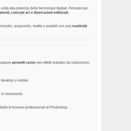
unita alla potenza delle tecnologie digitali. Pensato per
umetti, concept art e illustrazioni editoriali
.
nchiostro, acquerello, matite e pastelli con una
reattività
, oppure
pennelli raster
per effetti realistici da carboncino,
u desktop o mobile.
i in movimento.
dalità di fusione professionali di Photoshop.