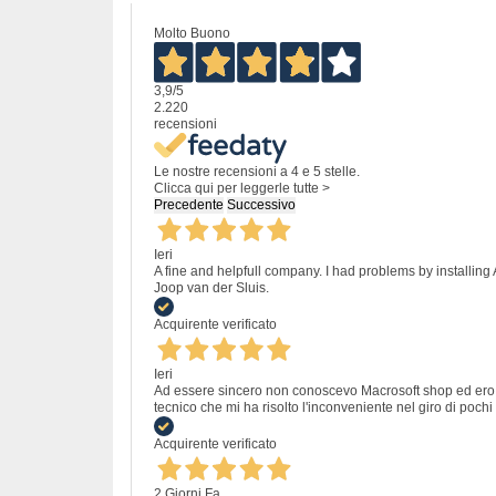
Molto Buono
3,9
/5
2.220
recensioni
Le nostre recensioni a 4 e 5 stelle.
Clicca qui per leggerle tutte >
Precedente
Successivo
Ieri
A fine and helpfull company. I had problems by installing
Joop van der Sluis.
Acquirente verificato
Ieri
Ad essere sincero non conoscevo Macrosoft shop ed ero un
tecnico che mi ha risolto l'inconveniente nel giro di pochi 
Acquirente verificato
2 Giorni Fa