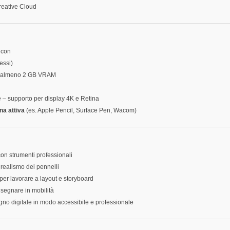
Creative Cloud
icon
essi)
on almeno 2 GB VRAM
 – supporto per display 4K e Retina
na attiva
(es. Apple Pencil, Surface Pen, Wacom)
on strumenti professionali
l realismo dei pennelli
 per lavorare a layout e storyboard
isegnare in mobilità
gno digitale in modo accessibile e professionale