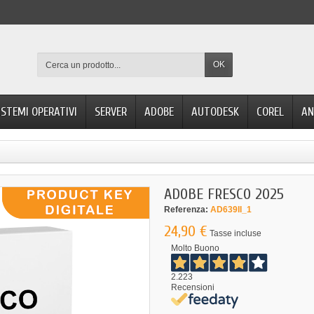
OK
ISTEMI OPERATIVI
SERVER
ADOBE
AUTODESK
COREL
AN
ADOBE FRESCO 2025
Referenza:
AD639II_1
24,90 €
Tasse incluse
Molto Buono
2.223
Recensioni