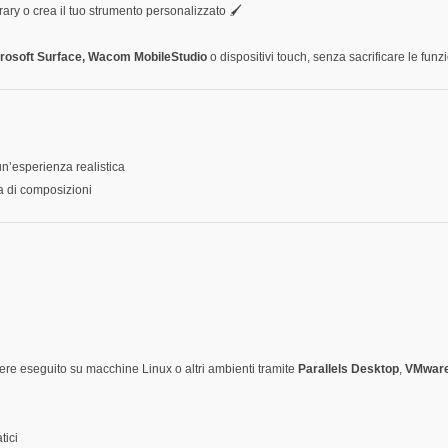
rary o crea il tuo strumento personalizzato 🖌️
crosoft Surface, Wacom MobileStudio
o dispositivi touch, senza sacrificare le funz
n’esperienza realistica
a di composizioni
ere eseguito su macchine Linux o altri ambienti tramite
Parallels Desktop
,
VMwar
tici