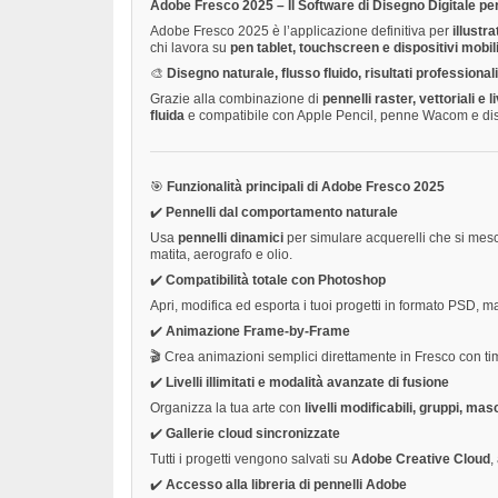
Adobe Fresco 2025 – Il Software di Disegno Digitale per
Adobe Fresco 2025 è l’applicazione definitiva per
illustra
chi lavora su
pen tablet, touchscreen e dispositivi mobil
🎨
Disegno naturale, flusso fluido, risultati professionali
Grazie alla combinazione di
pennelli raster, vettoriali e l
fluida
e compatibile con Apple Pencil, penne Wacom e dispo
🎯
Funzionalità principali di Adobe Fresco 2025
✔️
Pennelli dal comportamento naturale
Usa
pennelli dinamici
per simulare acquerelli che si mesc
matita, aerografo e olio.
✔️
Compatibilità totale con Photoshop
Apri, modifica ed esporta i tuoi progetti in formato PSD, 
✔️
Animazione Frame-by-Frame
🎬 Crea animazioni semplici direttamente in Fresco con tim
✔️
Livelli illimitati e modalità avanzate di fusione
Organizza la tua arte con
livelli modificabili, gruppi, ma
✔️
Gallerie cloud sincronizzate
Tutti i progetti vengono salvati su
Adobe Creative Cloud
,
✔️
Accesso alla libreria di pennelli Adobe