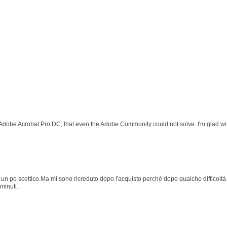
 Adobe Acrobat Pro DC, that even the Adobe Community could not solve. I'm glad wit
 po scettico.Ma mi sono ricreduto dopo l'acquisto perché dopo qualche difficoltà p
minuti.