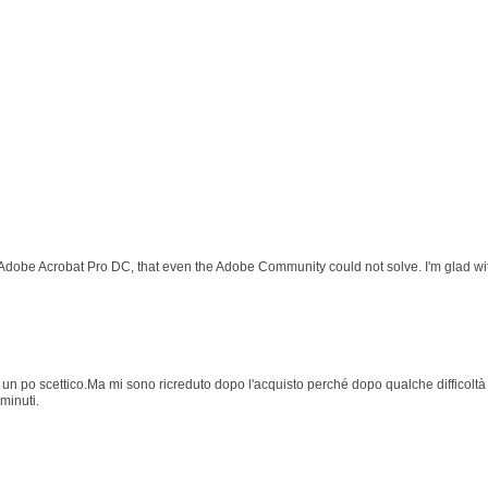
 Adobe Acrobat Pro DC, that even the Adobe Community could not solve. I'm glad wit
 po scettico.Ma mi sono ricreduto dopo l'acquisto perché dopo qualche difficoltà p
minuti.