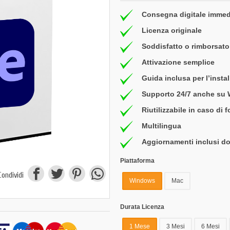
Consegna digitale immed
Licenza originale
Soddisfatto o rimborsato 
Attivazione semplice
Guida inclusa per l’insta
Supporto 24/7 anche su
Riutilizzabile in caso di 
Multilingua
Aggiornamenti inclusi do
Piattaforma
Condividi
Windows
Mac
Durata Licenza
1 Mese
3 Mesi
6 Mesi