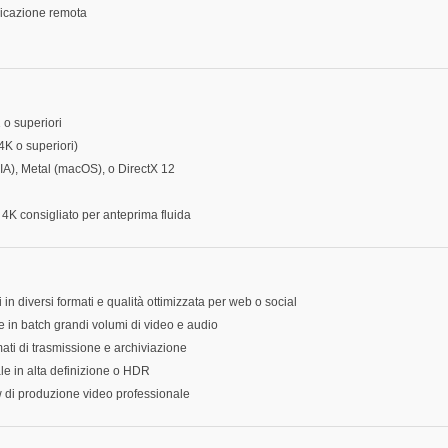
licazione remota
 o superiori
4K o superiori)
), Metal (macOS), o DirectX 12
K consigliato per anteprima fluida
i in diversi formati e qualità ottimizzata per web o social
re in batch grandi volumi di video e audio
mati di trasmissione e archiviazione
ale in alta definizione o HDR
ow di produzione video professionale