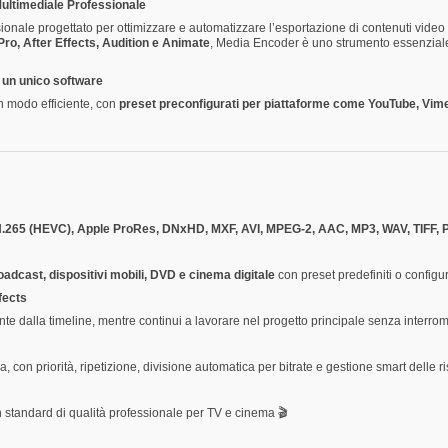
ultimediale Professionale
onale progettato per ottimizzare e automatizzare l’esportazione di contenuti video
ro, After Effects, Audition e Animate
, Media Encoder è uno strumento essenzial
 un unico software
n modo efficiente, con
preset preconfigurati per piattaforme come YouTube, Vim
H.265 (HEVC), Apple ProRes, DNxHD, MXF, AVI, MPEG-2, AAC, MP3, WAV, TIFF,
oadcast, dispositivi mobili, DVD e cinema digitale
con preset predefiniti o configu
fects
e dalla timeline, mentre continui a lavorare nel progetto principale senza interromp
 con priorità, ripetizione, divisione automatica per bitrate e gestione smart delle r
standard di qualità professionale per TV e cinema 🎬