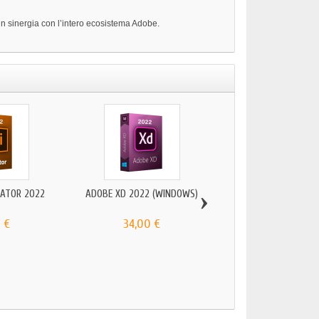
 in sinergia con l’intero ecosistema Adobe.
›
RATOR 2022
ADOBE XD 2022 (WINDOWS)
ADOBE AFTER EFFEC
 €
34,00 €
39,00 €