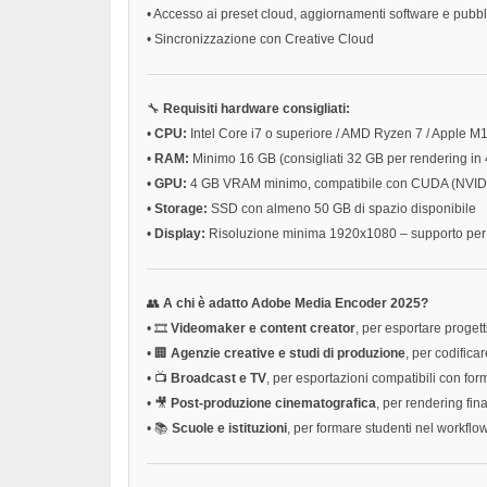
•
Accesso ai preset cloud, aggiornamenti software e pubb
•
Sincronizzazione con Creative Cloud
🔧
Requisiti hardware consigliati:
•
CPU:
Intel Core i7 o superiore / AMD Ryzen 7 / Apple M1
•
RAM:
Minimo 16 GB (consigliati 32 GB per rendering in 
•
GPU:
4 GB VRAM minimo, compatibile con CUDA (NVIDIA
•
Storage:
SSD con almeno 50 GB di spazio disponibile
•
Display:
Risoluzione minima 1920x1080 – supporto per 4
👥
A chi è adatto Adobe Media Encoder 2025?
•
🎞️
Videomaker e content creator
, per esportare progett
•
🏢
Agenzie creative e studi di produzione
, per codifica
•
📺
Broadcast e TV
, per esportazioni compatibili con for
•
🎥
Post-produzione cinematografica
, per rendering fin
•
📚
Scuole e istituzioni
, per formare studenti nel workfl