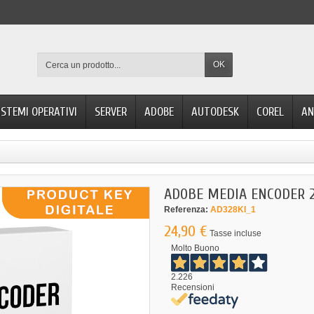
OK
ISTEMI OPERATIVI
SERVER
ADOBE
AUTODESK
COREL
AN
ADOBE MEDIA ENCODER 
Referenza:
AD328KI_1
24,90 €
Tasse incluse
Molto Buono
2.226
Recensioni