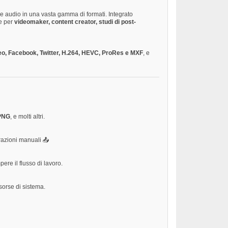
 e audio in una vasta gamma di formati. Integrato
e per
videomaker, content creator, studi di post-
eo, Facebook, Twitter, H.264, HEVC, ProRes e MXF
, e
 PNG
, e molti altri.
razioni manuali 📤
ere il flusso di lavoro.
isorse di sistema.