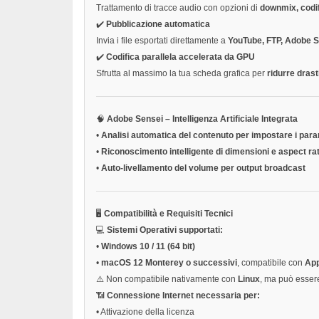
Trattamento di tracce audio con opzioni di
downmix, codi
✔️
Pubblicazione automatica
Invia i file esportati direttamente a
YouTube, FTP, Adobe 
✔️
Codifica parallela accelerata da GPU
Sfrutta al massimo la tua scheda grafica per
ridurre dras
🧠
Adobe Sensei – Intelligenza Artificiale Integrata
•
Analisi automatica del contenuto per impostare i para
•
Riconoscimento intelligente di dimensioni e aspect rat
•
Auto-livellamento del volume per output broadcast
🖥️
Compatibilità e Requisiti Tecnici
💻
Sistemi Operativi supportati:
•
Windows 10 / 11 (64 bit)
•
macOS 12 Monterey o successivi
, compatibile con
App
⚠️ Non compatibile nativamente con
Linux
, ma può essere
📶
Connessione Internet necessaria per:
•
Attivazione della licenza