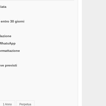
iata
entro 30 giorni
llazione
 WhatsApp
formattazione
ve previsti
1 Anno
Perpetua