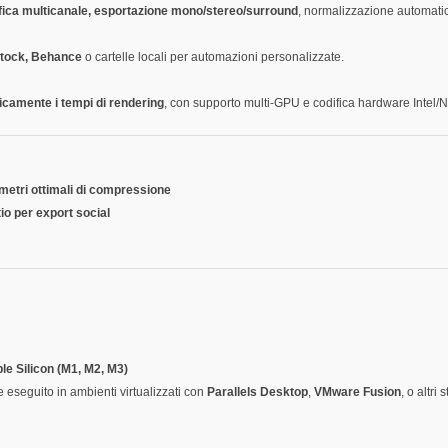
fica multicanale, esportazione mono/stereo/surround
, normalizzazione automati
Stock, Behance
o cartelle locali per automazioni personalizzate.
ticamente i tempi di rendering
, con supporto multi-GPU e codifica hardware Intel
metri ottimali di compressione
io per export social
le Silicon (M1, M2, M3)
 eseguito in ambienti virtualizzati con
Parallels Desktop
,
VMware Fusion
, o altri