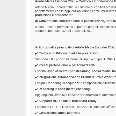
Adobe Media Encoder 2025 – Codifica e Conversione M
Adobe Media Encoder 2025 è il motore di codifica professi
perfettamente con le applicazioni Adobe come
Premiere P
produzione e broadcaster
.
📽️
Conversione, compressione e pubblicazione, tutto in
Media Encoder permette di esportare progetti complessi i
supporto per esportazioni personalizzate.
🎯
Funzionalità principali di Adobe Media Encoder 2025
✔️
Codifica multiformato ad alte prestazioni
Supporta tutti i principali formati di input e output:
H.264, 
✔️
Preset professionali e personalizzabili
Esporta video ottimizzati per
streaming, social media, br
✔️
Integrazione automatica con Premiere Pro e After Ef
Esegui il rendering di sequenze e composizioni direttament
✔️
Rendering in coda (batch encoding)
Aggiungi più lavori alla coda per l’elaborazione automatica,
✔️
Supporto HDR e flussi broadcast-ready
Esporta in HDR10, Rec.709, Rec.2020 e compatibilità con 
✔️
Conversione audio avanzata