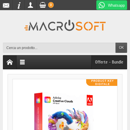
0
Whatsapp
OK
Offerte - Bundle