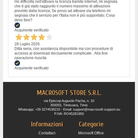
Ho difficoltà nell'attivare la licenza tramite internet, mi segnala
che è già stato raggiunto il numero massimo di attivazioni
previsto dalla licenza; Se provo ad attivare via telefono mi
segnala che il servizio per l'Italia non è più supportato; Cosa
devo fare?
Acquirente verificato
28 Luglio 2026
Ditta seria, con assistenza disponibile ma con procedure di
accesso al download decisamente complicate. .Alla fine
operazione riuscita
Acquirente verificato
MACROSOFT STORE S.R.L.
via Episcop Augustin Pacha, n. 10
300055, Timisoara, Timis
Whatsapp: +39 3274538210 - Email: support@macrosoft-support.eu
P.IVA: RO45281950
Informazioni
Categorie
Contattaci
Microsoft Office