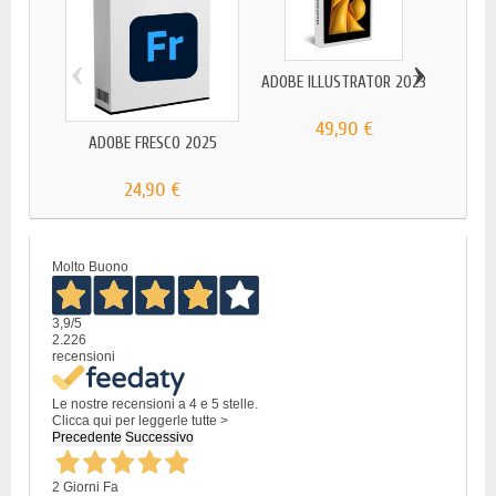
‹
›
ADOBE ILLUSTRATOR 2023
A
49,90 €
ADOBE FRESCO 2025
24,90 €
Molto Buono
3,9
/5
2.226
recensioni
Le nostre recensioni a 4 e 5 stelle.
Clicca qui per leggerle tutte >
Precedente
Successivo
2 Giorni Fa