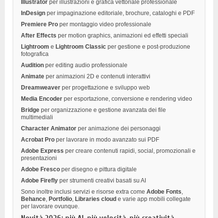
Illustrator
per illustrazioni e grafica vettoriale professionale
InDesign
per impaginazione editoriale, brochure, cataloghi e PDF
Premiere Pro
per montaggio video professionale
After Effects
per motion graphics, animazioni ed effetti speciali
Lightroom
e
Lightroom Classic
per gestione e post-produzione
fotografica
Audition
per editing audio professionale
Animate
per animazioni 2D e contenuti interattivi
Dreamweaver
per progettazione e sviluppo web
Media Encoder
per esportazione, conversione e rendering video
Bridge
per organizzazione e gestione avanzata dei file
multimediali
Character Animator
per animazione dei personaggi
Acrobat Pro
per lavorare in modo avanzato sui PDF
Adobe Express
per creare contenuti rapidi, social, promozionali e
presentazioni
Adobe Fresco
per disegno e pittura digitale
Adobe Firefly
per strumenti creativi basati su AI
Sono inoltre inclusi servizi e risorse extra come
Adobe Fonts
,
Behance
,
Portfolio
,
Libraries cloud
e varie app mobili collegate
per lavorare ovunque.