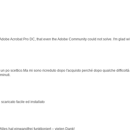
 Adobe Acrobat Pro DC, that even the Adobe Community could not solve. I'm glad wit
 po scettico.Ma mi sono ricreduto dopo l'acquisto perché dopo qualche difficoltà p
minuti.
 scaricato facile ed installato
lles hat einwandfrei funktioniert – vielen Dank!