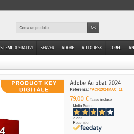
OK
ISTEMI OPERATIVI
SERVER
ADOBE
AUTODESK
COREL
AN
Adobe Acrobat 2024
Referenza:
#ACR2024MAC_11
79,00 €
Tasse incluse
Molto Buono
2.223
Recensioni