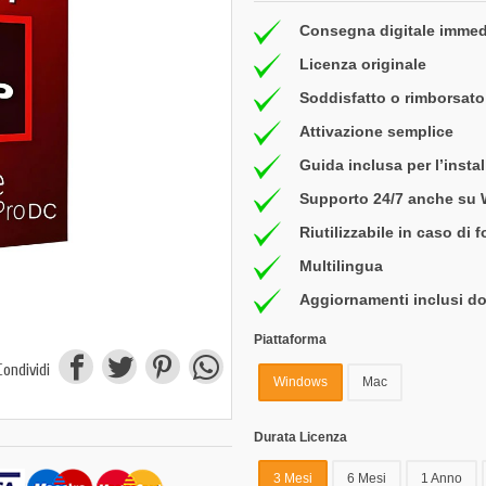
Consegna digitale immed
Licenza originale
Soddisfatto o rimborsato 
Attivazione semplice
Guida inclusa per l’insta
Supporto 24/7 anche su
Riutilizzabile in caso di 
Multilingua
Aggiornamenti inclusi do
Piattaforma
Condividi
Windows
Mac
Durata Licenza
3 Mesi
6 Mesi
1 Anno