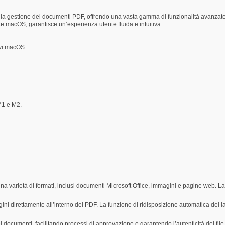
 gestione dei documenti PDF, offrendo una vasta gamma di funzionalità avanzate pe
e macOS, garantisce un’esperienza utente fluida e intuitiva.
ivi macOS:
M1 e M2.
a varietà di formati, inclusi documenti Microsoft Office, immagini e pagine web. 
ini direttamente all’interno del PDF. La funzione di ridisposizione automatica del
ei documenti, facilitando processi di approvazione e garantendo l’autenticità dei file