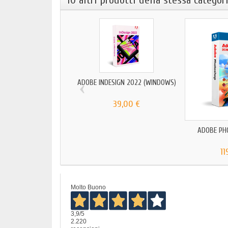
10 altri prodotti della stessa categori
‹
ADOBE INDESIGN 2022 (WINDOWS)
39,00 €
ADOBE PH
11
Molto Buono
3,9
/5
2.220