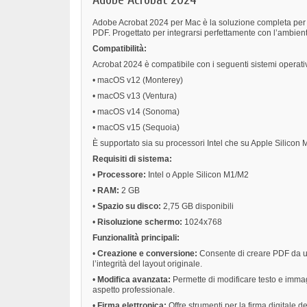
Adobe Acrobat 2024 per Mac è la soluzione completa per la
PDF. Progettato per integrarsi perfettamente con l’ambient
Compatibilità:
Acrobat 2024 è compatibile con i seguenti sistemi operat
•
macOS v12 (Monterey)
•
macOS v13 (Ventura)
•
macOS v14 (Sonoma)
•
macOS v15 (Sequoia)
È supportato sia su processori Intel che su Apple Silicon 
Requisiti di sistema:
•
Processore:
Intel o Apple Silicon M1/M2
•
RAM:
2 GB
•
Spazio su disco:
2,75 GB disponibili
•
Risoluzione schermo:
1024x768
Funzionalità principali:
•
Creazione e conversione:
Consente di creare PDF da un
l’integrità del layout originale.
•
Modifica avanzata:
Permette di modificare testo e immag
aspetto professionale.
•
Firma elettronica:
Offre strumenti per la firma digitale d