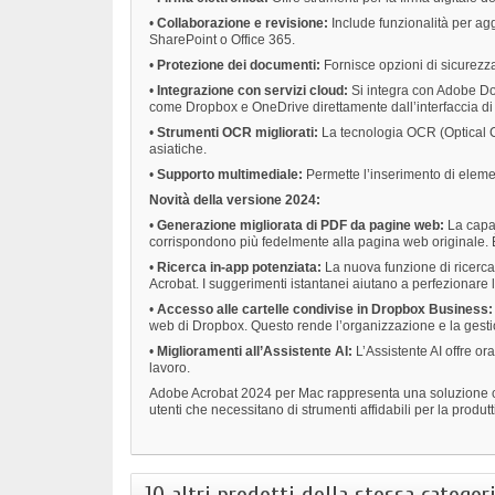
•
Collaborazione e revisione:
Include funzionalità per agg
SharePoint o Office 365.
•
Protezione dei documenti:
Fornisce opzioni di sicurezza
•
Integrazione con servizi cloud:
Si integra con Adobe Doc
come Dropbox e OneDrive direttamente dall’interfaccia di
•
Strumenti OCR migliorati:
La tecnologia OCR (Optical C
asiatiche.
•
Supporto multimediale:
Permette l’inserimento di elemen
Novità della versione 2024:
•
Generazione migliorata di PDF da pagine web:
La capac
corrispondono più fedelmente alla pagina web originale. È
•
Ricerca in-app potenziata:
La nuova funzione di ricerca a
Acrobat. I suggerimenti istantanei aiutano a perfezionare l
•
Accesso alle cartelle condivise in Dropbox Business:
web di Dropbox. Questo rende l’organizzazione e la gestion
•
Miglioramenti all’Assistente AI:
L’Assistente AI offre ora
lavoro.
Adobe Acrobat 2024 per Mac rappresenta una soluzione comp
utenti che necessitano di strumenti affidabili per la produtt