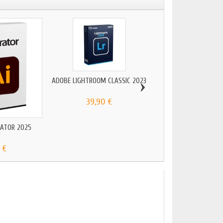
›
ADOBE LIGHTROOM CLASSIC 2023
39,90 €
RATOR 2025
ADOBE PREMIERE PR
 €
24,90 €