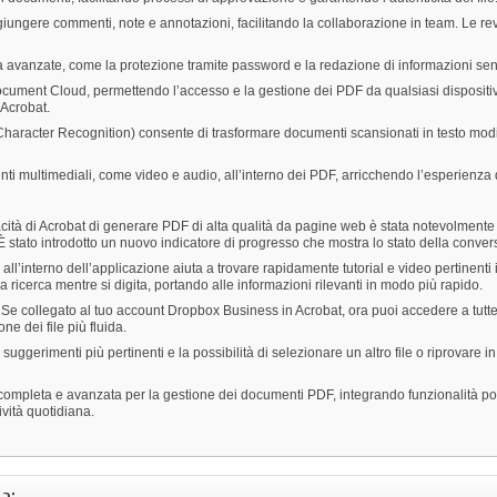
iungere commenti, note e annotazioni, facilitando la collaborazione in team. Le rev
 avanzate, come la protezione tramite password e la redazione di informazioni sensi
ument Cloud, permettendo l’accesso e la gestione dei PDF da qualsiasi dispositivo.
 Acrobat.
haracter Recognition) consente di trasformare documenti scansionati in testo modi
ti multimediali, come video e audio, all’interno dei PDF, arricchendo l’esperienza d
ità di Acrobat di generare PDF di alta qualità da pagine web è stata notevolmente m
 stato introdotto un nuovo indicatore di progresso che mostra lo stato della conver
ll’interno dell’applicazione aiuta a trovare rapidamente tutorial e video pertinenti 
a ricerca mentre si digita, portando alle informazioni rilevanti in modo più rapido.
Se collegato al tuo account Dropbox Business in Acrobat, ora puoi accedere a tutte 
e dei file più fluida.
 suggerimenti più pertinenti e la possibilità di selezionare un altro file o riprovare in
leta e avanzata per la gestione dei documenti PDF, integrando funzionalità potenti
ività quotidiana.