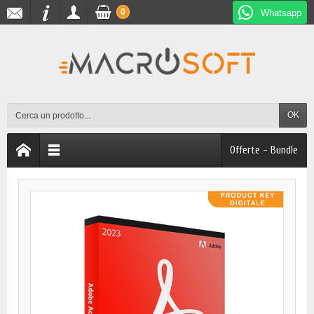
0
Whatsapp
OK
Offerte - Bundle