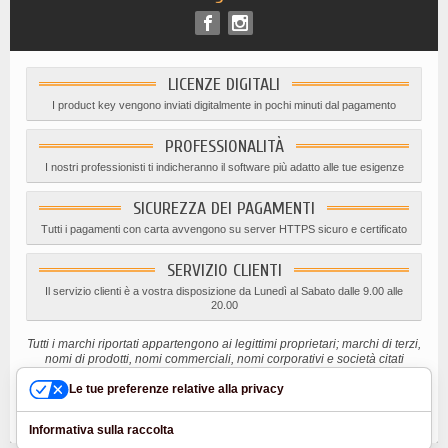
LICENZE DIGITALI
I product key vengono inviati digitalmente in pochi minuti dal pagamento
PROFESSIONALITÀ
I nostri professionisti ti indicheranno il software più adatto alle tue esigenze
SICUREZZA DEI PAGAMENTI
Tutti i pagamenti con carta avvengono su server HTTPS sicuro e certificato
SERVIZIO CLIENTI
Il servizio clienti è a vostra disposizione da Lunedì al Sabato dalle 9.00 alle
20.00
Tutti i marchi riportati appartengono ai legittimi proprietari; marchi di terzi,
nomi di prodotti, nomi commerciali, nomi corporativi e società citati
possono essere marchi di proprietà dei rispettivi titolari o marchi registrati
d’altre società e sono stati utilizzati a puro scopo esplicativo ed a
Le tue preferenze relative alla privacy
beneficio del possessore, senza alcun fine di violazione dei diritti di
Copyright vigenti.
Informativa sulla raccolta