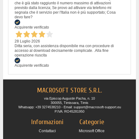
che è già stato raggiunto il numero massimo di attivazioni
previsto dalla licenza; Se provo ad attivare via telefono mi
segnala che il servizio per l'Italia non è più supportato; Cosa
devo fare?
Acquirente verificato
28 Luglio 2026
Ditta seria, con assistenza disponibile ma con procedure di
accesso al download decisamente complicate. .Alla fine
operazione riuscita
Acquirente verificato
MACROSOFT STORE S.R.L.
via Episcop Augustin Pacha, n. 10
300055, Timisoara, Timis
Whatsapp: +39 3274538210 - Email: support@macrosoft-support.eu
P.IVA: RO45281950
Informazioni
Categorie
Contattaci
Microsoft Office