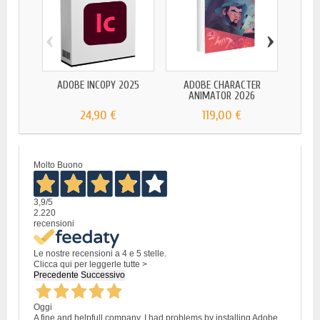
‹
›
ADOBE INCOPY 2025
ADOBE CHARACTER
ADOB
ANIMATOR 2026
24,90 €
119,00 €
Molto Buono
3,9
/5
2.220
recensioni
Le nostre recensioni a 4 e 5 stelle.
Clicca qui per leggerle tutte >
Precedente
Successivo
Oggi
A fine and helpfull company. I had problems by installing Adobe