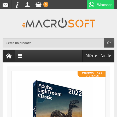
0
Whatsapp
OK
Offerte - Bundle